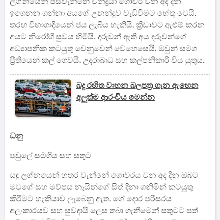
ලග්නයෙන් පස්වැන්නේ චන්ද්‍රයා ගෝචර වන අද දින
ඉගෙනන ගන්නා අයගේ උනන්දුව වැඩිවීමට හේතු වෙයි.
තරඟ විභාගාදියෙන් ජය ලැබිය හැකියි. ක්‍රීඩාවට ඇළුම් කරන
අයට නිරෝගී සුවය හිමියි. දරුවන් ඇති අය දරුවන්ගේ
අධ්‍යාපනික කටයුතු වෙනුවෙන් වෙහෙසෙයි. ඔවුන් සමග
ප්‍රීතියෙන් කල් ගෙවයි. උදරාබාධ සහ කල්පනිකාරී විය යුතුය.
බදු රහිත වාහන බලපත්‍ර ගැන ඇහෙන
අලුත්ම ආරංචිය මෙන්න
ධනු
පවුලේ සමගිය සහ සතුට
සඳු ලග්නයෙන් හතර වැන්නේ ගෝචරය වන අද දින ඔබට
මවගේ සහ මව්පස නෑයින්ගේ සිත් දිනා ගනිමින් කටයුතු
කිරිමට හැකියාව ලැබෙනු ඇත. ගේ දොර පරිසරය
අලංකාරයව සහ සුවදායී ලෙස තබා ගැනීමෙන් සතුටට පත්