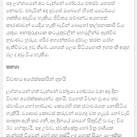
සඳු ලග්නයෙන් අට වැන්නේ ගෝචරය එතරම් යහපත්
නොවේ. එබැවින් අද දවසේ ඔබෙගේ හිතේ ධෛර්යය
ශක්තිය අඩුවිය හැකිය. ජීවිතය සම්බන්ධ අයහපත්
කාරණාවන් යෙදිය හැකි බැවින් බොහෝ කල්පනාකාරී විය
යුතුය. අනතුරුදායක කටයුතුවලින් සහමුලින්ම ඈත්වීම
නුවණට හුරුය. ශරීර අභ්‍යන්තරය දුර්වල කරන රෝග
ඇතිවීමටද ඉඩ තිබේ. යහපත් ලෙස සිටියහොත් ඉහත කී අශුභ
ඵල ද අඩු විය හැකිය.
කන්‍යා
විවාහය අපේක්ෂකයින් ශුභයි
ලග්නයෙන් හත් වැන්නේ චන්ද්‍රයා ගෝචරය වන අද දින
විවාහ අපේක්ෂකයන්ට ශුභයි. එහෙත් විවාහ වූ අය තම
ස්වාමියා හෝ භාර්යාව කෙරෙහි එක ස්ථාවරයක නොසිටිය
හැකියි. ව්‍යාපාර කොටස් කරුවන් සමගද මත ගැටුම් හෝ වැඩි
සබඳතා ඇති කර ගනී. අද දිනයේ ඔබගේ සිතුවිලි චංචල විම
ඊට හේතුවයි. සඳු උච්ච, ස්වක්ෂේත්‍ර හෝ මිත්‍ර රාශියක
තැන්පත් වීමෙන් හෝ ශුභ දෘෂ්ඨි ලද හොත් සියලු ලෞකික