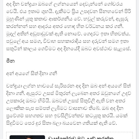
අද දින චන්ද්‍රයා ඔබගේ ලග්නයෙන් දෙවැන්නේ ගෝචරය
වෙයි. එය ඉතාම ශුභයි. දැකීමට ප්‍රිය උපදවන සිනහවෙන් පිරි
මුහුණින් යුතු කතාව ආකර්ශනීය වේ. හවුල් කරුවන්, ඇසුරු
කරන්නන් සහ ආදරය අතර හොඳ හිත වර්ධනය කර ගනී.
මුදල් අතින් අඩුපාඩුවක් ඇති නොවේ. ගෙදරට ඉතා හිතවත්ය.
පවුලේ අය සමග, විවාහ සහකාරාදිය සහ දරුවන් සමග ඉතා
සතුටින් කාලය ගෙවීමට අද දිනයේදී ඔබට අවස්ථාව සැළසේ.
මීන
අන් අයගේ සිත් දිනා ගනී
චන්ද්‍රයා ලග්න භාවයේ සැරිසරන අද දින ඔබ අන් අයගේ සිත්
දිනා ගනී. ඇසුරට උසස් මිතුරන් ලැබෙන අතර ඔවුනගේ උදව්
උපකාරද ඔබට හිමියි. ඔබටත් උසස් සිතුවිලි ඇති වන අතර
ලෞකික සැප සම්පත් ලැබීමට වාසනාව ති‍බේ. ඔබ අද දින
ප්‍රවේශම් සහගතව සහ ඉවසිලිවන්තව කටයුතු කරයි. යමක්
සිදුවීමට පෙර දුර සිතා බලා බයවෙන ගතියක් ඇති වේ.