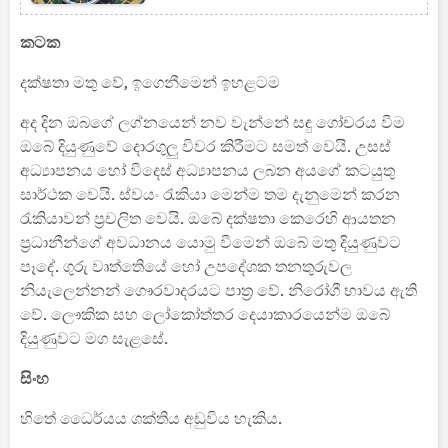
කටක
දක්ෂතා මතු වේ, ඉ‍ගෙනීමෙන් ඉහළටම
අද දින ඔබගේ ලග්නයෙන් නව වැන්නේ සඳු ගෝචරය වීම
ඔබේ දියුණුවේ දොරගුලු විවර කිරීමට සමත් වෙයි. උසස්
අධ්‍යාපනය හෝ විදෙස් අධ්‍යාපනය ලබන අයගේ කටයුතු
සාර්ථක වෙයි. ස්වයං රැකියා මෙන්ම තම දැනුමෙන් කරන
රැකියාවන් ප්‍රචලිත වෙයි. ඔබේ දක්ෂතා කෙරෙහි ආයතන
ප්‍රධානීන්ගේ අවධානය යොමු වීමෙන් ඔබේ මතු දියුණුවට
පෑදේ. ගුරු වෘත්තිෙයේ හෝ උපදේශක තනතුරුවල
නියැලෙන්නන් ගෞරවාදරයට පාත්‍ර වේ. නිරෝගී භාවය ඇති
වේ. ලෞකික සහ ලෝකෝත්තර දෙයාකාරයෙන්ම ඔබේ
දියුණුවට මග සැළසේ.
සිංහ
හිතේ ධෛර්යය ශක්තිය අඩුවිය හැකිය.