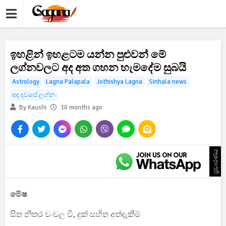
ඉහළින් ඉහළටම යන්න පුළුවන් මේ
ලග්නවලට අද අත ගහන හැමදේම සුබයි
Astrology
Lagna Palapala
Jothishya Lagna
Sinhala news
අද දවසේ ලග්න
By Kaushi
10 months ago
ප්‍රචාරණය
මේෂ
සිත නිතර චංචල වී, දුක් සහිත අත්දැකීම්