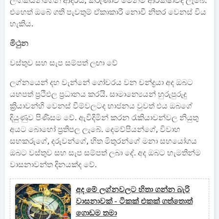
ලිංගිකයන්ගෙන් ආදරය, කරුණාව මෙන්ම ආරක්ෂාවද ලැබේ.
එහෙත් ඔබේ ගති පැවතුම් ඒකාකාරී නොවී නිතර වෙනස් විය
හැකිය.
මිථුන
වස්තුව සහ සැප සම්පත් ලඟා වේ
ලග්නයෙන් දහ වැන්නේ ගෝචරය වන චන්ද්‍රයා අද ඔබට
යහපත් ප්‍රථිඵල ප්‍රධානය කරයි. සාමාන්‍යෙයන් හුරුපුරුදු
ක්‍රියාවන්හි වෙනස් වීම්වලටද භාජනය වුවත් එය ඔබගේ
දියුණුව පිණිසම වේ. ඇවිදිමින් කරන රැකියාවන්වල නියුතු
අයට බොහෝ ප්‍රතිපල ලැබේ. දෙමව්පියන්ගේ, විවාහ
සහකරුගේ, දරුවන්ගේ, හිත මිතුරන්ගේ මනා සහයෝගය
ඔබට වස්තුව සහ සැප සම්පත් ලබා දේ. අද ඔබට හැමතින්ම
වාසනාවන්ත දිනයක්ද වේ.
අද මේ ලග්නවලට හිතා ගන්න බැරි
වාසනාවක් - ටිකක් එකක් ගත්තොත්
ගොඩම තමා