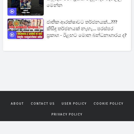
මෙන්න
ජාතික ආරක්ෂාවට තර්ජනයක්...???
කිසිඳු තර්ජනයක් නැහැ... පරස්පර
ප්‍රකාශ - ඊළඟට මොන බන්ධනාගාරය ද?
ABOUT
CONTACT US
USER POLICY
COOKIE POLICY
PRIVACY POLICY
Copyrights © 2026
Gagana News
. All rights reserved.