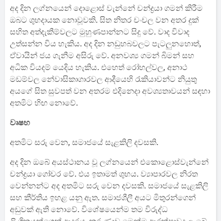
අද දින ලග්නයෙන් දොළොස් වැන්නේ චන්ද්‍රයා ගමන් කිරීම
ඔබට ශුභදායක නොවූවකි. සිත නිතර චංචල වන අතර දුක්
සහිත අත්දැකීම්වලට මුහුණපාන්නට සිදු වේ. වාද විවාද
උත්සන්න විය හැකිය. අද දින නඩුහබවලට පැටලුනහොත්,
ඒවායින් ජය ගැනීම අසිරු වේ. අනවශ්‍ය ගමන් බිමන් සහ
අධික වියදම් යෙදිය හැකිය. එහෙත් රෝහල්වල, අනාථ
මඩම්වල නේවාසිකාගාරවල ආදීයෙහි රැකියාවන්ට නියුතු
අයගේ සිත සුවපත් වන අතරම එදිනෙදා අවශ්‍යතාවයන් සඳහා
අතමිට හිඟ නොවේ.
වෘෂභ
අතමිට සරු වෙන, සමාජයේ සැළකිලි දවසකි.
අද දින ඔබේ අයස්ථානය වූ ලග්නයෙන් එකොළොස්වැන්නේ
චන්ද්‍රයා ගෝචර වේ. එය ඉතාමත් ශුභය. ව්‍යාපාරවල නිරත
වෙන්නන්ට අද අතමිට සරු වෙන දවසකි. සමාජයේ සැළකිලි
සහ කීර්තිය ඉහළ යනු ඇත. සමාජශීලී අයට මිතුරන්ගෙන්
අඩුවක් ඇති නොවේ. විශේෂයෙන්ම තම විරුද්ධ