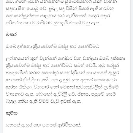
වේ. ගමන් බිමන් යන්නේනම් සුඛෝපභෝගී යාන වාහන
සඳහා සිත යොමු වේ. දුබල සඳු විසින් සිතේ ඇති කරවන
නොසන්සුන්කම පාලනය කර ගැනීමෙන් ගෙදර දොර
පරිසරය සහ වටාපිටාව සුවදායී එකක් වනු ඇත.
මකර
ඔබේ දක්ෂතා ක්‍රියාවෙන්ම ඔප්පු කර පෙන්වීමට
ලග්නයෙන් තුන් වැන්නේ ගෝචර වන වන්ද්‍රයා ඔබේ දක්ෂතා
ක්‍රියාවෙන්ම ඔප්පු කර පෙන්වීමට සමත් වෙයි. තම පරපුර
බබලවමින් කරන සහෝදර සහෝදරියන් හා යහපත් ඇසුර
කාගෙත් හිත් දිනා ගනී. තම දැනුම සහ අදහස් මෙහෙයවා
කරන රැකියා, ව්‍යාපාර හෝ වෙනත් කටයුතුවලින් ලැබීමේ
වාසනාව ඇත. බොහෝ ඇවිදිලි වේ. පීනස, පපුවේ සෙම්
බහුල ගතිය ඇති වීමට ඩැඩි ඉඩක් ඇත.
කුම්භ
යහපත් ඇසුර සහ යහපත් ආර්ථිකයක්.