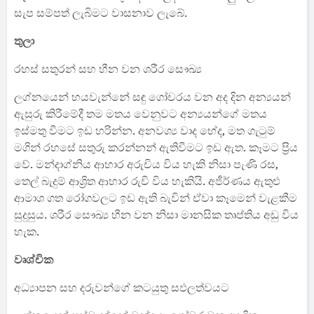
සැප සම්පත් ලැබිමට වාසනාව ලැබේ.
තුලා
රහස් සතුරන් සහ හීන වන ශරීර සෞඛ්‍ය
ලග්නයෙන් හයවැන්නේ සඳු ගෝචරය වන අද දින අන්‍යයන්
ඇසුරු කිරීමේදී තම මතය වෙනුවට අන්‍යයන්ගේ මතය
ඉස්මතු වීමට ඉඩ හරින්න. අනවශ්‍ය වාද භේද, මත ගැටුම්
මගින් රහසේ සතුරු කරන්නන් ඇතිවීමට ඉඩ ඇත. කෑමට ප්‍රිය
වේ. මන්දාග්නිය ආහාර අරුචිය විය හැකි නිසා පැණි රස,
තෙල් බැදුම් ආශ්‍රිත ආහාර රුචි විය හැකියි. අජීර්ණය ඇතුළු
ආමාශ ගත රෝගවලට ඉඩ ඇති බැවින් ඒවා කෑමෙන් වැළකීම
සුදුසුය. ශරීර සෞඛ්‍ය හීන වන නිසා මානසික තෘප්තිය අඩු විය
හැක.
වෘශ්චික
අධ්‍යාපන සහ දරුවන්ගේ කටයුතු සඵලත්වයට