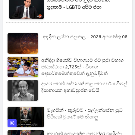
ඩයස්පෝරාව මට උදව් කරන්න
සූදානම් - LGBTQ අපිට එපා
අද දින ලග්න පලාපල – 2026 අගෝස්තු 08
අනිද්දා ශිෂ්‍යත්ව විභාගයට රට පුරා විභාග
මධ්‍යස්ථාන 2,723ක් - විභාග
දෙපාර්තමේන්තුවෙන් දැනුම්දීමක්
දැයට මහත් සේවයක් කළ මහාචාර්ය විමල්
දිසානායක අභාවප්‍රාප්ත වෙයි
මැගසින් - කුරුවිට - පල්ලන්සේන යුධ
පිටියක් වුණේ මේ නිසාලු
කවුරුත් නොදැක්ක දෙවුන්දර ගැහිල්ල