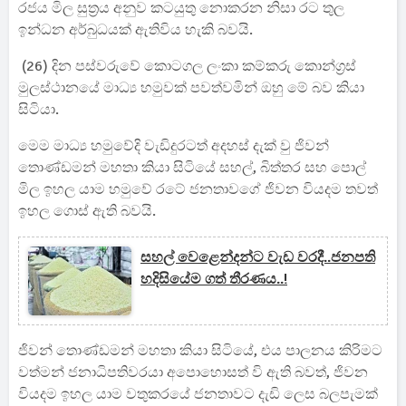
රජය මිල සුත්‍රය අනුව කටයුතු නොකරන නිසා රට තුල
ඉන්ධන අර්බුධයක් ඇතිවිය හැකි බවයි.
(26) දින පස්වරුවේ කොටගල ලංකා කම්කරු කොන්ග්‍රස්
මුලස්ථානයේ මාධ්‍ය හමුවක් පවත්වමින් ඔහු මේ බව කියා
සිටියා.
මෙම මාධ්‍ය හමුවේදි වැඩිදුරටත් අදහස් දැක් වු ජිවන්
තොණ්ඩමන් මහතා කියා සිටියේ සහල්, බිත්තර සහ පොල්
මිල ඉහල යාම හමුවේ රටේ ජනතාවගේ ජිවන වියදම තවත්
ඉහල ගොස් ඇති බවයි.
සහල් වෙළෙන්දන්ට වැඩ වරදී..ජනපති
හදිසියේම ගත් තීරණය..!
ජිවන් තොණ්ඩමන් මහතා කියා සිටියේ, එය පාලනය කිරිමට
වත්මන් ජනාධිපතිවරයා අපොහොසත් වි ඇති බවත්, ජිවන
වියදම ඉහල යාම වතුකරයේ ජනතාවට දැඩි ලෙස බලපැමක්