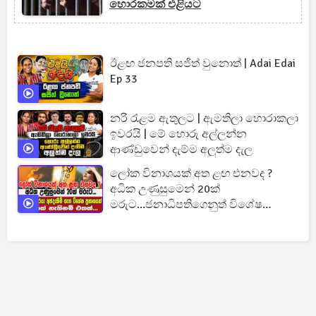
හොරකමක් එළියට
ඊළඟ ජනපති සජිත් වුනොත් | Adai Edai
Ep 33
නරි රැළම ඇතුලට | ඇමතිලා හොරාකලා
ඉවරයි | මේ හොරු අල්ලන්න
ආණ්ඩුවෙන් දැම්ම අලුත්ම දැල
ලෝක විනාශයක් අත ළඟ එනවද ?
අධික උණුසුමෙන් 20ක්
මරුට...ජනාධිපතිගෙනුත් විශේෂ
ප්‍රකාශයක්