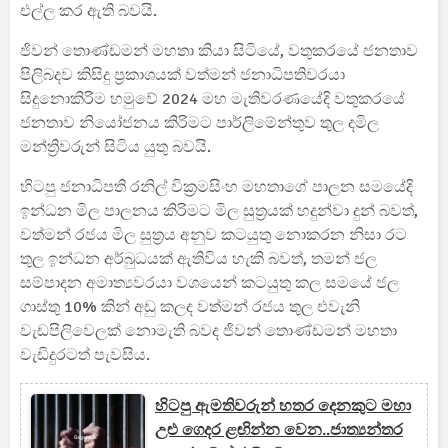
එල්ල කර ඇති බවයි.
ජිවන් තොණ්ඩමන් මහතා කියා සිටියේ, වතුකරයේ ජනතාව
පිලිබදව කිසිදු ප්‍රකාශයක් වත්මන් ජනාධිපතිවරයා
සිදුනොකිරිම හමුවේ 2024 මහ මැතිවරණයේදි වතුකරයේ
ජනතාව නියෝජනය කිරිමට පාර්ලිමේන්තුව තුල දමිල
මන්ත්‍රිවරුන් සිටිය යුතු බවයි.
හිටපු ජනාධිපති රනිල් වික්‍රමසිංහ මහතාගේ පාලන සමයේදි
ඉන්ධන මිල පාලනය කිරිමට මිල සුත්‍රයක් හදුන්වා දුන් බවත්,
වත්මන් රජය මිල සුත්‍රය අනුව කටයුතු නොකරන නිසා රට
තුල ඉන්ධන අර්බුධයක් ඇතිවිය හැකි බවත්, තමන් ජල
සම්පාදන අමාත්‍යවරයා වශයෙන් කටයුතු කල සමයේ ජල
ගාස්තු 10% කින් අඩු කලද වත්මන් රජය තුල එවැනි
වැඩපිලිවෙලක් නොමැති බවද ජිවන් තොණ්ඩමන් මහතා
වැඩිදුරටත් පැවසිය.
හිටපු ඇමතිවරුන් හතර දෙනකුට මහා
උළු ගෙදර ළඟින්න වෙන..ජාත්‍යන්තර