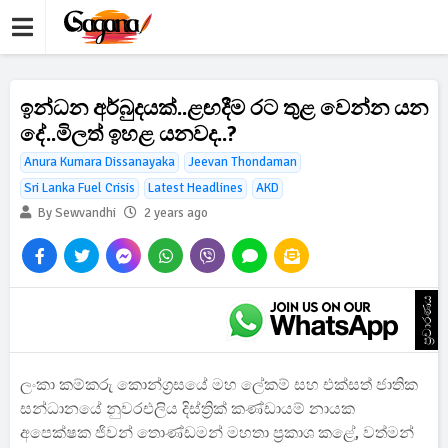
ඉන්ධන අර්බුදයක්..ළඟදීම රට තුළ වෙන්න යන
දේ..මිලත් ඉහළ යනවද..?
Anura Kumara Dissanayaka
Jeevan Thondaman
Sri Lanka Fuel Crisis
Latest Headlines
AKD
By Sewvandhi
2 years ago
ප්‍රචාරණය
ලංකා කම්කරු කොන්ග්‍රසයේ මහ ලේකම් සහ එක්සත් ජාතික
සන්ධානයේ නුවරඑලිය දිස්ත්‍රික් කණ්ඩායම් නායක
අපෙක්ෂක ජිවන් තොණ්ඩමන් මහතා ප්‍රකාශ කළේ, වත්මන්