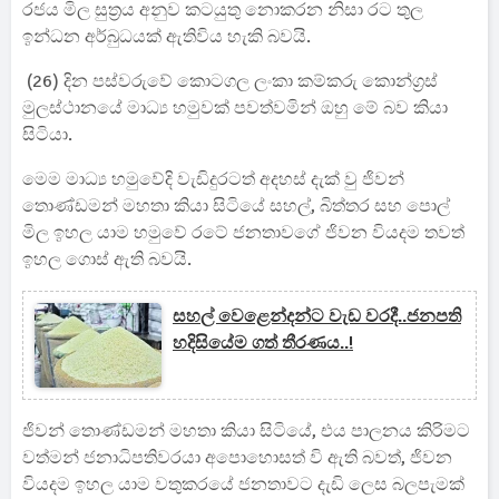
රජය මිල සුත්‍රය අනුව කටයුතු නොකරන නිසා රට තුල
ඉන්ධන අර්බුධයක් ඇතිවිය හැකි බවයි.
(26) දින පස්වරුවේ කොටගල ලංකා කම්කරු කොන්ග්‍රස්
මුලස්ථානයේ මාධ්‍ය හමුවක් පවත්වමින් ඔහු මේ බව කියා
සිටියා.
මෙම මාධ්‍ය හමුවේදි වැඩිදුරටත් අදහස් දැක් වු ජිවන්
තොණ්ඩමන් මහතා කියා සිටියේ සහල්, බිත්තර සහ පොල්
මිල ඉහල යාම හමුවේ රටේ ජනතාවගේ ජිවන වියදම තවත්
ඉහල ගොස් ඇති බවයි.
සහල් වෙළෙන්දන්ට වැඩ වරදී..ජනපති
හදිසියේම ගත් තීරණය..!
ජිවන් තොණ්ඩමන් මහතා කියා සිටියේ, එය පාලනය කිරිමට
වත්මන් ජනාධිපතිවරයා අපොහොසත් වි ඇති බවත්, ජිවන
වියදම ඉහල යාම වතුකරයේ ජනතාවට දැඩි ලෙස බලපැමක්