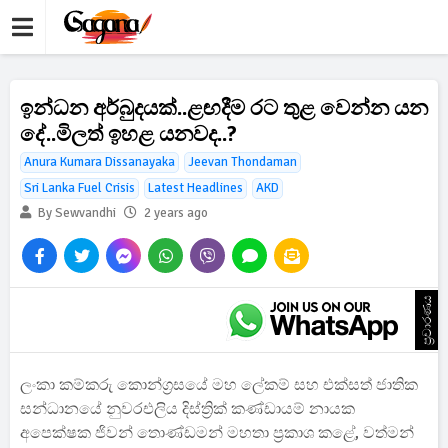
ඉන්ධන අර්බුදයක්..ළඟදීම රට තුළ වෙන්න යන
දේ..මිලත් ඉහළ යනවද..?
Anura Kumara Dissanayaka
Jeevan Thondaman
Sri Lanka Fuel Crisis
Latest Headlines
AKD
By Sewvandhi
2 years ago
ප්‍රචාරණය
ලංකා කම්කරු කොන්ග්‍රසයේ මහ ලේකම් සහ එක්සත් ජාතික
සන්ධානයේ නුවරඑලිය දිස්ත්‍රික් කණ්ඩායම් නායක
අපෙක්ෂක ජිවන් තොණ්ඩමන් මහතා ප්‍රකාශ කළේ, වත්මන්