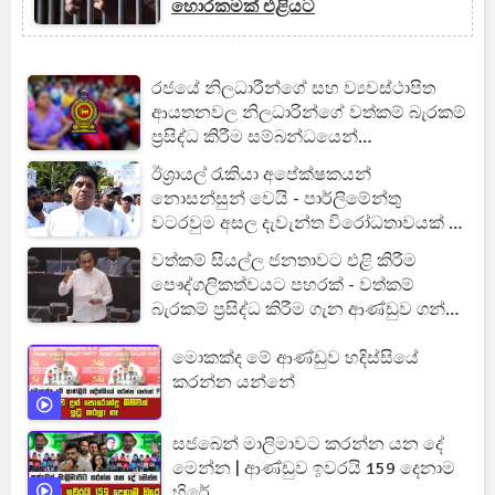
හොරකමක් එළියට
රජයේ නිලධාරීන්ගේ සහ ව්‍යවස්ථාපිත
ආයතනවල නිලධාරින්ගේ වත්කම් බැරකම්
ප්‍රසිද්ධ කිරීම සම්බන්ධයෙන්
සංශෝධනයක්
ඊශ්‍රායල් රැකියා අපේක්ෂකයන්
නොසන්සුන් වෙයි - පාර්ලිමේන්තු
වටරවුම අසල දැවැන්ත විරෝධතාවයක් -
විපක්ෂ නායකවරයාත් එයි
වත්කම් සියල්ල ජනතාවට එළි කිරීම
පෞද්ගලිකත්වයට පහරක් - වත්කම්
බැරකම් ප්‍රසිද්ධ කිරීම ගැන ආණ්ඩුව ගන්න
යන අලුත්ම තීරණය මෙන්න
මොකක්ද මේ ආණ්ඩුව හදිස්සියේ
කරන්න යන්නේ
සජබෙන් මාලිමාවට කරන්න යන දේ
මෙන්න | ආණ්ඩුව ඉවරයි 159 දෙනාම
හිරේ