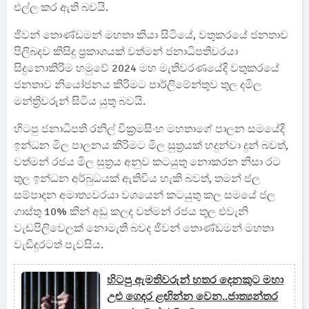
එල්ල කර ඇති බවයි.
ජිවන් තොණ්ඩමන් මහතා කියා සිටියේ, වතුකරයේ ජනතාව
පිලිබදව කිසිදු ප්‍රකාශයක් වත්මන් ජනාධිපතිවරයා
සිදුනොකිරිම හමුවේ 2024 මහ මැතිවරණයේදි වතුකරයේ
ජනතාව නියෝජනය කිරිමට පාර්ලිමේන්තුව තුල දමිල
මන්ත්‍රිවරුන් සිටිය යුතු බවයි.
හිටපු ජනාධිපති රනිල් වික්‍රමසිංහ මහතාගේ පාලන සමයේදි
ඉන්ධන මිල පාලනය කිරිමට මිල සුත්‍රයක් හදුන්වා දුන් බවත්,
වත්මන් රජය මිල සුත්‍රය අනුව කටයුතු නොකරන නිසා රට
තුල ඉන්ධන අර්බුධයක් ඇතිවිය හැකි බවත්, තමන් ජල
සම්පාදන අමාත්‍යවරයා වශයෙන් කටයුතු කල සමයේ ජල
ගාස්තු 10% කින් අඩු කලද වත්මන් රජය තුල එවැනි
වැඩපිලිවෙලක් නොමැති බවද ජිවන් තොණ්ඩමන් මහතා
වැඩිදුරටත් පැවසිය.
හිටපු ඇමතිවරුන් හතර දෙනකුට මහා
උළු ගෙදර ළඟින්න වෙන..ජාත්‍යන්තර