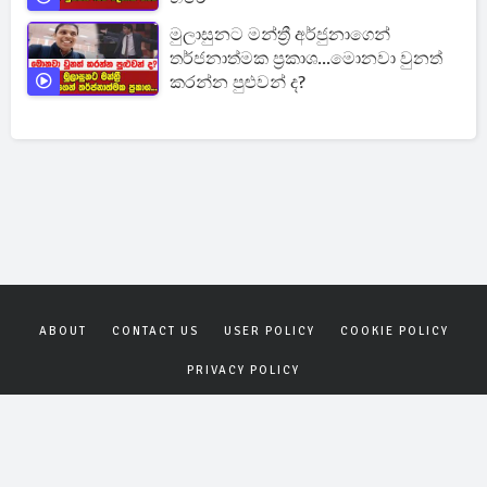
මුලාසුනට මන්ත්‍රී අර්ජුනාගෙන්
තර්ජනාත්මක ප්‍රකාශ...මොනවා වුනත්
කරන්න පුළුවන් ද?
ABOUT
CONTACT US
USER POLICY
COOKIE POLICY
PRIVACY POLICY
Copyrights © 2026
Gagana News
. All rights reserved.