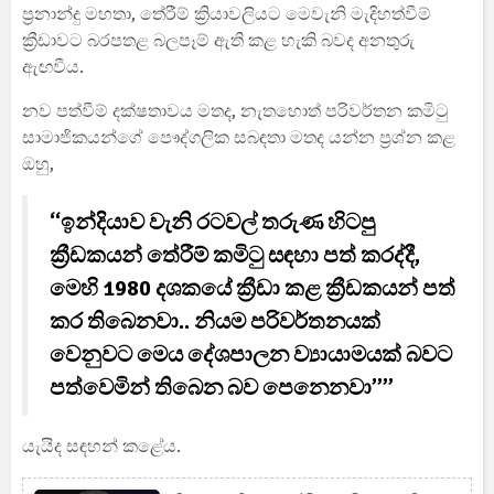
ප්‍රනාන්දු මහතා, තේරීම් ක්‍රියාවලියට මෙවැනි මැදිහත්වීම්
ක්‍රීඩාවට බරපතළ බලපෑම් ඇති කළ හැකි බවද අනතුරු
ඇඟවීය.
නව පත්වීම් දක්ෂතාවය මතද, නැතහොත් පරිවර්තන කමිටු
සාමාජිකයන්ගේ පෞද්ගලික සබඳතා මතද යන්න ප්‍රශ්න කළ
ඔහු,
“ඉන්දියාව වැනි රටවල් තරුණ හිටපු
ක්‍රීඩකයන් තේරීම් කමිටු සඳහා පත් කරද්දී,
මෙහි 1980 දශකයේ ක්‍රීඩා කළ ක්‍රීඩකයන් පත්
කර තිබෙනවා.. නියම පරිවර්තනයක්
වෙනුවට මෙය දේශපාලන ව්‍යායාමයක් බවට
පත්වෙමින් තිබෙන බව පෙනෙනවා””
යැයිද සඳහන් කළේය.