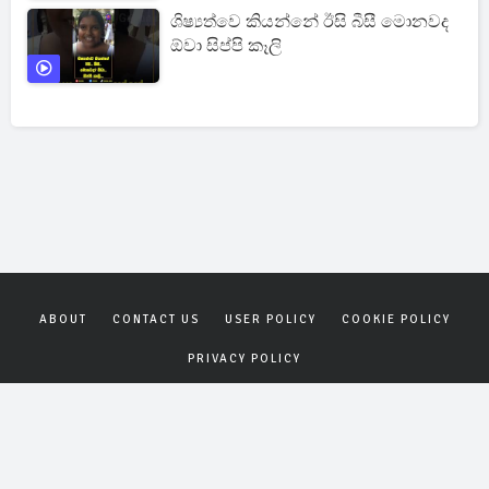
ශිෂ්‍යත්වෙ කියන්නේ ඊසි බීසී මොනවද
ඕවා සිප්පි කෑලි
ABOUT
CONTACT US
USER POLICY
COOKIE POLICY
PRIVACY POLICY
Copyrights © 2026
Gagana News
. All rights reserved.