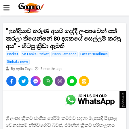
"ඉන්දියාව තරුණ අයට දෙද්දී ලංකාවෙන් පත්
කරලා තියෙන්නේ 80 දශකයේ සෙල්ලම් කරපු
අය" - හිටපු ක්‍රීඩා ඇමති
Cricket
Sri Lanka Cricket
Harin Fernando
Latest Headlines
Sinhala news
By Aylin Zoya
3 months ago
ප්‍රචාරණය
ශ්‍රී ලංකා ක්‍රිකට් ජාතික තේරීම් කමිටුව සඳහා මෑතකදී සිදුකළ
වෙනස්කම් නීතිවිරෝධී බවත්, එමඟින් ක්‍රිකට් පරිපාලනය