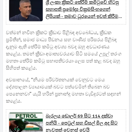
ශ්‍රී ලංකා ක්‍රිකට් තේරීම් කමිටුවේ හිටපු
සභාපති ප්‍රමෝද්‍ය වික්‍රමසිංහගෙන්
ලිපියක් - තමාව ධූරයෙන් ඉවත් කිරීම
ගැන ගැටලුවක්
වත්මන් නවීන ක්‍රිකට් ක්‍රීඩාව පිළිබඳ අවබෝධය, ක්‍රීඩක
ප්‍රමිතීන්, සමාජ මාධ්‍ය පීඩනය සහ වාණිජ පරිසරය පිළිබඳ
දැනුම ඇති තේරීම් කමිටු අවශ්‍ය බවද ඔහු අවධාරණය
කළේය. තමන් ක්‍රීඩා අමාත්‍යවරයාව සිටි සමයේ උපුල් තරංග
මහතා තේරීම් කමිටු සභාපතිවරයා ලෙස පත් කළ බවද ඔහු
සිහිපත් කළේය.
අවසානයේ, “නියම පරිවර්තනයක් වෙනුවට මෙය
දේශපාලන ව්‍යායාමයක් බවට පත්වෙමින් තිබෙන බව
පෙනෙනවා” යැයි හරින් ප්‍රනාන්දු මහතා වැඩිදුරටත් සඳහන්
කළේය.
බැරලය ඩොලර් 69 සිට 114 දක්වා
පනියි - පෙට්‍රල් සහ ඩීසල් මිල අද සිට
නැවතත් වෙනස් වෙයි