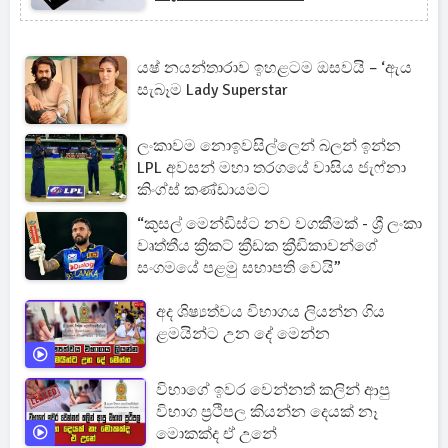
යෂ් නයන්තාරාව ඉහළටම ඔසවයි – ‘ඇය
සැබෑම Lady Superstar
ලංකාවම නොඉවසිල්ලෙන් බලන් ඉන්න
LPL අවසන් මහා තරගයේ වාසිය ජැෆ්නා
කිංග්ස් කණ්ඩායමට
“කුසල් මෙන්ඩිස්ට නව වගකීමක් - ශ්‍රී ලංකා
වෘත්තීය ක්‍රිකට් ක්‍රීඩක ක්‍රීඩිකාවන්ගේ
සංගමයේ පළමු සභාපති වෙයි”
අද ශිෂ්‍යත්වය විභාගය ලියන්න ගිය
ළමයින්ට උන දේ මෙන්න
විභාගේ ඉවර වෙන්නත් කලින් ආපු
විභාග ප්‍රථිපල කියන්න දෙයක් නෑ
මොකක්ද ඒ උනේ