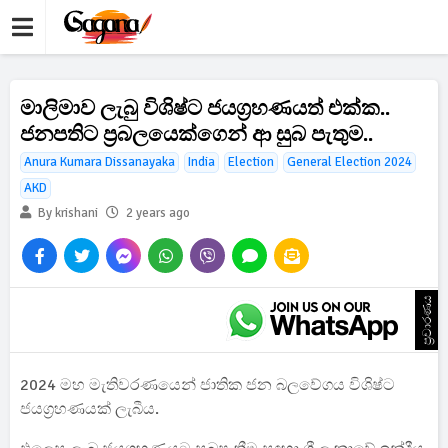
මාලිමාව ලැබු විශිෂ්ට ජයග්‍රහණයත් එක්ක..
ජනපතිට ප්‍රබලයෙක්ගෙන් ආ සුබ පැතුම..
Anura Kumara Dissanayaka
India
Election
General Election 2024
AKD
By krishani
2 years ago
ප්‍රචාරණය
2024 මහ මැතිවරණයෙන් ජාතික ජන බලවේගය විශිෂ්ට
ජයග්‍රහණයක් ලැබීය.