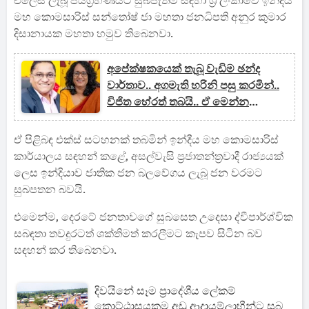
එලෙස ලැබූ ජයග්‍රහණයට සුබපැතීම සඳහා ශ්‍රී ලංකාවේ ඉන්දීය
මහ කොමසාරිස් සන්තෝෂ් ජා මහතා ජනධිපති අනුර කුමාර
දිසානායක මහතා හමුව තිබෙනවා.
අපේක්ෂකයෙක් තැබූ වැඩිම ඡන්ද
වාර්තාව.. අගමැති හරිනි පසු කරමින්..
විජිත හේරත් තබයි.. ඒ මෙන්න
මෙහෙමයි..
ඒ පිළිබඳ එක්ස් සටහනක් තබමින් ඉන්දීය මහ කොමසාරිස්
කාර්යාලය සඳහන් කළේ, අසල්වැසි ප්‍රජාතන්ත්‍රවාදී රාජ්‍යයක්
ලෙස ඉන්දියාව ජාතික ජන බලවේගය ලැබූ ජන වරමට
සුබපතන බවයි.
එමෙන්ම, දෙරටේ ජනතාවගේ සුබසෙත උදෙසා ද්වීපාර්ශ්වික
සබඳතා තවදුරටත් ශක්තිමත් කරලීමට කැපව සිටින බව
සඳහන් කර තිබෙනවා.
දිවයිනේ සෑම ප්‍රාදේශීය ලේකම්
කොට්ඨාසයකම අඩු ආදායම්ලාභීන්ට සුබ