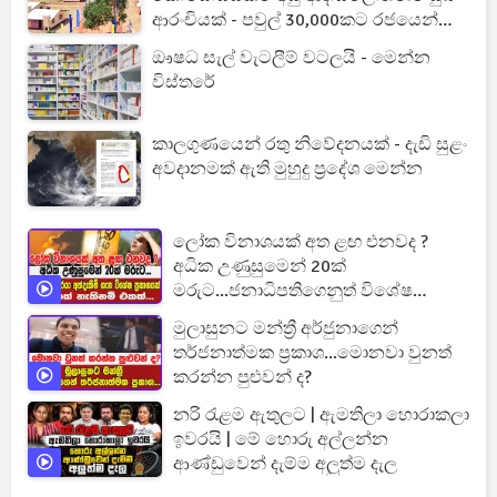
ආරංචියක් - පවුල් 30,000කට රජයෙන්
නිවාස
ඖෂධ සැල් වැටලීම් වටලයි - මෙන්න
විස්තරේ
කාලගුණයෙන් රතු නිවේදනයක් - දැඩි සුළං
අවදානමක් ඇති මුහුදු ප්‍රදේශ මෙන්න
ලෝක විනාශයක් අත ළඟ එනවද ?
අධික උණුසුමෙන් 20ක්
මරුට...ජනාධිපතිගෙනුත් විශේෂ
ප්‍රකාශයක්
මුලාසුනට මන්ත්‍රී අර්ජුනාගෙන්
තර්ජනාත්මක ප්‍රකාශ...මොනවා වුනත්
කරන්න පුළුවන් ද?
නරි රැළම ඇතුලට | ඇමතිලා හොරාකලා
ඉවරයි | මේ හොරු අල්ලන්න
ආණ්ඩුවෙන් දැම්ම අලුත්ම දැල