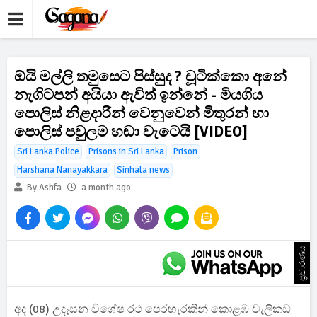
ඕයි මල්ලි තමුසෙට පිස්සුද ? චූටික්කො අනේ
නැගිටපන් අයියා ඇවිත් ඉන්නේ - මියගිය
පොලිස් නිළදාරින් වෙනුවෙන් මිතුරන් හා
පොලිස් පවුලම හඬා වැටෙයි [VIDEO]
Sri Lanka Police
Prisons in Sri Lanka
Prison
Harshana Nanayakkara
Sinhala news
By Ashfa
a month ago
ප්‍රචාරණය
අද (08) උදෑසන විශේෂ රථ පෙරහැරකින් කොළඹ වැලිකඩ