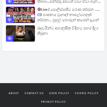
තිබ්බා...මිනිස්සු අපටත් වඩා ඒවා ගැන
දන්නවා...
🔴Live | පොලිස්පතිට මරණ තර්ජන .....
CD ඝාතනය වුනාද? නාමල්ගෙනුත්
තර්ජන... පුහුල් හොරුන් කරෙන් දැනේ
රැදවයින්ට අමානුෂික විදිහට පහර දීලා
තිබුනා
ABOUT
CONTACT US
USER POLICY
COOKIE POLICY
PRIVACY POLICY