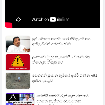
සුළු මොහොතකට පෙර හිටපු අමාත්‍ය
අකිල විරාජ් අත්අඩංගුවට
ලංකාවේ මුහුද කැළඹෙයි - වහාම රතු
නිවේදන නිකුත් වේ
චෙම්මනි සුසාන භූමියේ අස්ථි ගණන 491
දක්වා ඉහළට
ජෙන්සි හකර්වරුන් ගැන ජනතාව
දන්නේ නැතිනම් රවට්ටන්න