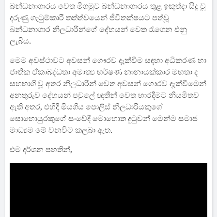
බන්ධනාගාරය වෙත මීගමුව බන්ධනාගාරය තුළ ඉකුත්දා සිදු වූ
දරුණු ගැටුම්කාරී තත්ත්වයෙන් ජීවිතක්ෂයට පත්වූ
බන්ධනාගාර නිලධාරීන්ගේ දේහයන් වෙත රැගෙන එනු
ලැබීය.
මෙම අවස්ථාවට අවසන් ගෞරව දැක්වීම සඳහා අධිකරණ හා
ජාතික ඒකාබද්ධතා අමාත්‍ය හර්ෂණ නානායක්කාර මහතා ද
සහභාගි වූ අතර නිලධාරීන් වෙත අවසන් ගෞරව දැක්වීමෙන්
අනතුරුව දේහයන් පවුලේ ඥාතීන් වෙත භාරදීමට නියමිතව
ඇති අතර, එහිදී මියගිය පොලිස් නිලධාරියකුගේ
සොහොයුරකුගේ සංවේදී මොහොත දුටුවන් මෙන්ම සමාජ
මාධ්‍යම මේ වනවිට කලබා ඇත.
එම දර්ශන පහතින්,