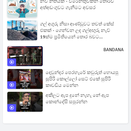
නව නීතියක් - වරෙන්තුවකින් තොරව
අත්අඩංගුවට ගැනීමට අවසර
ගල් අගුරු නිසා ආණ්ඩුවට තවත් කේස්
එකක් - ගෙන්වන ලද ගල්අඟුරු නැව්
19ක්ම ප්‍රමිතියෙන් තොර බවට
අනාවරණයක්
BANDANA
දෙවුන්දර පෙරහැරේ කවුරුත් හොයපු
සුපිරි කොල්ලෝ සෙට් එකේ සුපිරි
කාවඩිය මෙන්න
අකිලට ඇප දුනේ නැහැ නේ ඇප
කොන්දේසි සපුරන්න