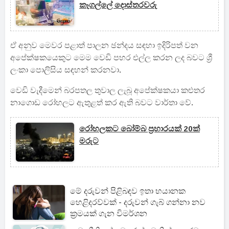
කෑගල්ලේ දොස්තරවරු
ඒ අනුව මෙවර පළාත් පාලන ඡන්දය සඳහා ඉදිරිපත් වන
අපේක්ෂකයෙකුට මෙම වෙඩි පහර එල්ල කරන ලද බවට ශ්‍රී
ලංකා පොලිසිය සඳහන් කරනවා.
වෙඩි වැදීමෙන් බරපතල තුවාල ලැබූ අපේක්ෂකයා කළුතර
නාගොඩ රෝහලට ඇතුළත් කර ඇති බවට වාර්තා වේ.
රෝහලකට බෝම්බ ප්‍රහාරයක් 20ක්
මරුට
මේ දරුවන් පිළිබඳව ඉතා භයානක
හෙළිදරව්වක් - දරුවන් ගැබ් ගන්නා නව
ක්‍රමයක් ගැන විමර්ශන