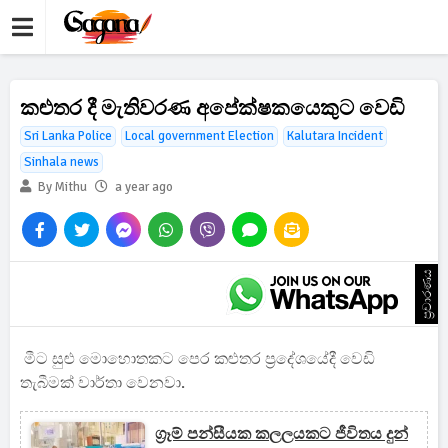
කළුතර දී මැතිවරණ අපේක්ෂකයෙකුට වෙඩි
Sri Lanka Police
Local government Election
Kalutara Incident
Sinhala news
By Mithu
a year ago
ප්‍රචාරණය
මීට සුළු මොහොතකට පෙර කළුතර ප්‍රදේශයේදී වෙඩි
තැබීමක් වාර්තා වෙනවා.
ග්‍රෑම් පන්සීයක කලලයකට ජීවිතය දුන්