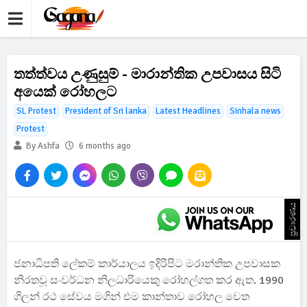
තත්ත්වය උණුසුම් - මාරාන්තික උපවාසය සිටි
අයෙක් රෝහලට
SL Protest
President of Sri lanka
Latest Headlines
Sinhala news
Protest
By Ashfa
6 months ago
ප්‍රචාරණය
ජනාධිපති ලේකම් කාර්යාලය ඉදිරිපිට මරාන්තික උපවාසක
නිරතවූ සංවර්ධන නිලධාරියෙකු රෝහල්ගත කර ඇත. 1990
ගිලන් රථ සේවය මගින් එම කාන්තාව රෝහල වෙත