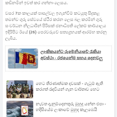
කඩිනමින් ඉවත් කර ගන්නා ලෙසය.
වසර 7ක කාලයක් පාසල්වල ඉගැන්වීම් කටයුතු සිදුකළ
තමන්ව ගුරු සේවයේ ස්ථීර කරන ලෙස බල කරමින් ගුරු
සංවර්ධන නිලධාරීන් පිරිසක් ජනාධිපති ලේකම් කාර්යාලය
ඉදිරිපිට ඊයේ (26) පෙරවරුවේ සත්‍යග්‍රහයක් ආරම්භ කරනු
ලැබීය.
ලාංකිකයන්ට රුමේනියාවේ රැකියා
අවස්ථා - රජයෙන්ම සහය දෙනවලු
හෙට තීරණාත්මක දවසක් - ගැටුම් ඇති
කරගත් රැඳවියන් ගැන වාර්තාව හෙට
නැවත දැනුම්දෙනතුරු මුහුදු යන්න එපා -
හදිසියේම ලංකාවේ මුහුද කැලඹෙයි