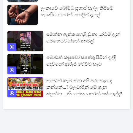
ලංකාවේ බෝම්බ ප්‍රහාර එල්ල කිරීමේ
සැකපිට හතරක් පොලිස් දැලේ
මෙන්න ඇත්ත හෙළි වුනා...රටම දැන්
මෙහෙයවන්නේ නාමල්
මොඩන් කපුවෝ සපත්තු පිටින් ඉද්දි
දෙවියෝ ආරුඪ වෙච්ච හැටි
කඩෙන් කෑම කන අපි ජරා කෑම ද
කන්නේ...? බලධාරීන් මේ ගැන
බලන්න... නියාමනය කරන්නේ නැද්ද?