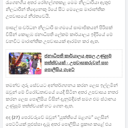
රැගෙනගිය අතර රෝහල්ගතකළ මෙම නිලධාරියා ඇතුළු
නිලධාරීන් තිදෙනෙකු ඊයේ සිට මෙලෙස මාරාන්තික
උපවාසයේ නිරතවෙයි.
පාසල් සංවර්ධන නිලධාරි සංගමයේ සාමාජිකයන් පිරිසක්
විසින් කොළඹ ජනාධිපති ලේකම් කාර්යාලය ඉදිරියේ මේ
වනවිට මාරාන්තික උපවාසයක් ආරම්භ කර ඇත.
ජනාධිපති කාර්යාලය අසල උණුසුම්
තත්ත්වයක් - උපවාසකරුවන් සහ
පොලීසිය ගැටේ
තමන්ව ගුරු සේවයට අන්තර්ගහනය කරන ලෙස ඉල්ලමින්
ඔවුන් මේ විරෝධතාවයේ යෙදී සිටින අතර උපවාසය නතර
කරන ලෙස පොලිසිය විසින් දැනුම්දීමත් සමග එම ස්ථානය
උණුසුම් තත්ත්වයක් හට ගෙන ඇත.
අද (27) පෙරවරුවේ ඔවුන් "යුක්තියේ මළගම" ලෙසින්
පෙට්ටියක් පුළුස්සා දැමූ අතර පොලිසිය ප්‍රකාශ කළේ එය