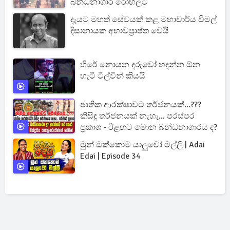
බන්ධනාගාර රෝහලට
දැයට මහත් සේවයක් කළ මහාචාර්ය විමල්
දිසානායක අභාවප්‍රාප්ත වෙයි
හිරේ නොයන දරුවෝ හදන්න ඕන
හැටි ටිල්වින් කියයි
ජාතික ආරක්ෂාවට තර්ජනයක්...???
කිසිඳු තර්ජනයක් නැහැ... පරස්පර
ප්‍රකාශ - ඊළඟට මොන බන්ධනාගාරය ද?
මුන් ඔක්කොම යාලුවෝ මල්ලි | Adai
Edai | Episode 34