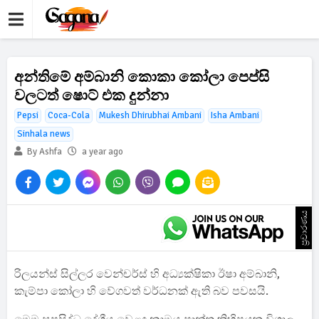
අන්තිමේ අම්බානි කොකා කෝලා පෙප්සි
වලටත් ෂොට් එක දුන්නා
Pepsi
Coca-Cola
Mukesh Dhirubhai Ambani
Isha Ambani
Sinhala news
By Ashfa
a year ago
ප්‍රචාරණය
රිලයන්ස් සිල්ලර වෙන්චර්ස් හි අධ්‍යක්ෂිකා ඊෂා අම්බානි,
කැම්පා කෝලා හි වේගවත් වර්ධනක් ඇති බව පවසයි.