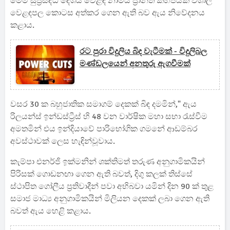
මෙම සුප්‍රසිද්ධ දේශීය වෙළඳ නාමය ප්‍රාන්ත කිහිපයක විශාල
වෙළඳපල කොටස අත්කර ගෙන ඇති බව ඇය නිවේදනය
කළාය.
රට පුරා විදුලිය බිද වැටීමක් - විදුලිබල
මණ්ඩලයෙන් අනතුරු ඇගවීමක්
වසර 30 ක බහුජාතික සමාගම් දෙකක් බිඳ දමමින්," ඇය
රිලයන්ස් ඉන්ඩස්ට්‍රීස් හි 48 වන වාර්ෂික මහා සභා රැස්වීම
අමතමින් එය ඉන්දියාවේ පාරිභෝගික ගමනේ ආඩම්බර
අවස්ථාවක් ලෙස හැඳින්වූවාය.
කැම්පා එනර්ජි ඉක්මනින් ශක්තිමත් තරුණ අනුගාමිකයින්
පිරිසක් ගොඩනඟා ගෙන ඇති බවත්, දිගු කලක් තිස්සේ
ස්ථාපිත ගෝලීය ප්‍රතිවාදීන් පවා අභිබවා යමින් දින 90 ක් තුළ
සමාජ මාධ්‍ය අනුගාමිකයින් මිලියන දෙකක් ලබා ගෙන ඇති
බවත් ඇය හෙළි කළාය.