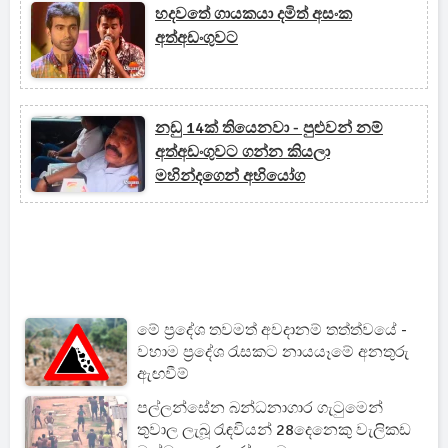
හදවතේ ගායකයා දමිත් අසංක
අත්අඩංගුවට
නඩු 14ක් තියෙනවා - පුළුවන් නම්
අත්අඩංගුවට ගන්න කියලා
මහින්දගෙන් අභියෝග
මේ ප්‍රදේශ තවමත් අවදානම් තත්ත්වයේ -
වහාම ප්‍රදේශ රැසකට නායයෑමේ අනතුරු
ඇඟවීම්
පල්ලන්සේන බන්ධනාගාර ගැටුමෙන්
තුවාල ලැබූ රැඳවියන් 28දෙනෙකු වැලිකඩ