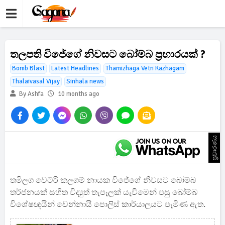
තලපති විජේගේ නිවසට බෝම්බ ප්‍රහාරයක් ?
Bomb Blast
Latest Headlines
Thamizhaga Vetri Kazhagam
Thalaivasal Vijay
Sinhala news
By Ashfa
10 months ago
ප්‍රචාරණය
තමිලග වෙට්රි කලගම් නායක විජේගේ නිවසට බෝම්බ
තර්ජනයක් සහිත විද්‍යුත් තැපෑලක් යැවීමෙන් පසු බෝම්බ
විශේෂඥයින් චෙන්නායි පොලිස් කාර්යාලයට පැමිණ ඇත.