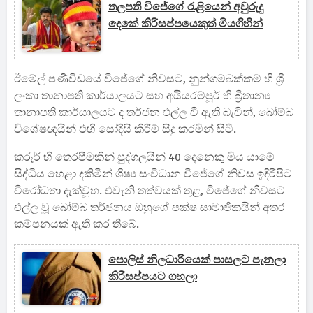
තලපති විජේගේ රැළියෙන් අවුරුදු
දෙකේ කිරිසප්පයෙකුත් මියගිහින්
ඊමේල් පණිවිඩයේ විජේගේ නිවසට, නුන්ගම්බක්කම් හි ශ්‍රී
ලංකා තානාපති කාර්යාලයට සහ අයියරම්පූර් හි බ්‍රිතාන්‍ය
තානාපති කාර්යාලයට ද තර්ජන එල්ල වී ඇති බැවින්, බෝම්බ
විශේෂඥයින් එහි සෝදිසි කිරීම් සිදු කරමින් සිටී.
කරූර් හි තෙරපීමකින් පුද්ගලයින් 40 දෙනෙකු මිය යාමේ
සිද්ධිය හෙළා දකිමින් ශිෂ්‍ය සංවිධාන විජේගේ නිවස ඉදිරිපිට
විරෝධතා දැක්වූහ. එවැනි තත්වයක් තුළ, විජේගේ නිවසට
එල්ල වූ බෝම්බ තර්ජනය ඔහුගේ පක්ෂ සාමාජිකයින් අතර
කම්පනයක් ඇති කර තිබේ.
පොලිස් නිලධාරියෙක් පාසලට පැනලා
කිරිසප්පයට ගහලා