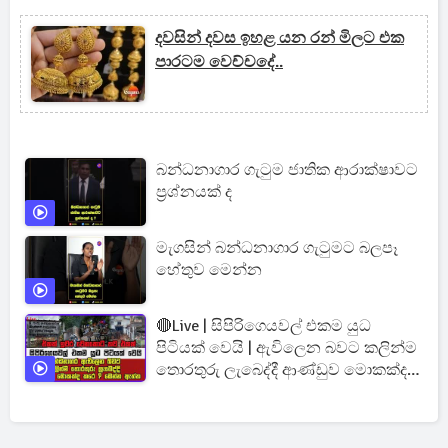
දවසින් දවස ඉහළ යන රන් මිලට එක
පාරටම වෙච්චදේ..
බන්ධනාගාර ගැටුම ජාතික ආරාක්ෂාවට
ප්‍රශ්නයක් ද
මැගසින් බන්ධනාගාර ගැටුමට බලපෑ
හේතුව මෙන්න
🔴Live | සිපිරිගෙයවල් එකම යුධ
පිටියක් වෙයි | ඇවිලෙන බවට කලින්ම
තොරතුරු ලැබෙද්දී ආණ්ඩුව මොකක්ද
කරේ ?