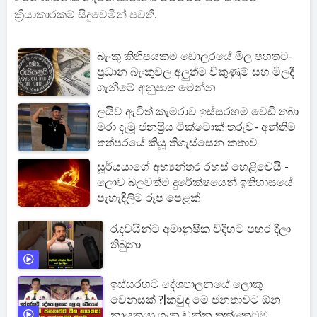
ක්‍රියාකාරකම් සිදුවෙමින් පවතී.
බැංකු කිහිපයකම ඩොලරයේ මිල පහතට-
ප්‍රධාන බැංකුවල අලුත්ම විකුණුම් සහ මිලදී
ගැනීමේ අනුපාත මෙන්න
ලයිව් ඇවිත් කැමරාව ඉස්සරහම වෙඩි තබා
මරා දැමූ ජනප්‍රිය ටික්ටොක් තරුව- අන්තිම
තත්පරයේ කියූ තිගැස්සෙන කතාව
සූර්යයාගේ අභ්‍යන්තර රහස් හෙළිවෙයි -
ලොව බලවත්ම දුරේක්ෂයෙන් ඉතිහාසයේ
පැහැදිලිම රූප පෙළක්
රැදවයින්ට අමානුෂික විදිහට පහර දීලා
තිබුනා
ඉස්සරහට දේශපාලනයේ ලොකු
වෙනසක් ?|කවුද මේ ජනතාවට ඕන
නායකයා ගැන චන්න තක්කෙටම