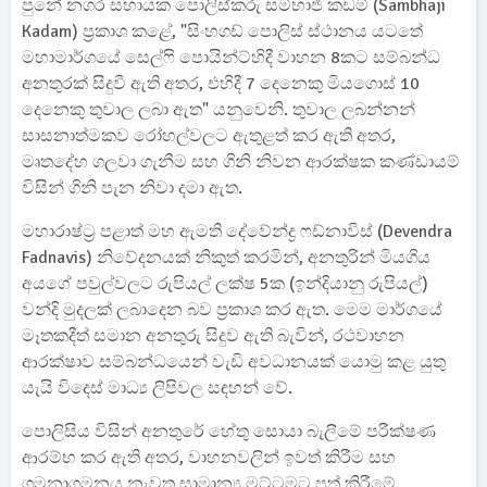
පුනේ නගර සහායක පොලිස්කරු සම්භාජි කඩම් (Sambhaji
Kadam) ප්‍රකාශ කළේ, "සිංහගඩ් පොලිස් ස්ථානය යටතේ
මහාමාර්ගයේ සෙල්ෆි පොයින්ට්හිදී වාහන 8කට සම්බන්ධ
අනතුරක් සිදුවී ඇති අතර, එහිදී 7 දෙනෙකු මියගොස් 10
දෙනෙකු තුවාල ලබා ඇත" යනුවෙනි. තුවාල ලබන්නන්
සාසනාත්මකව රෝහල්වලට ඇතුළත් කර ඇති අතර,
මෘතදේහ ගලවා ගැනීම සහ ගිනි නිවන ආරක්ෂක කණ්ඩායම්
විසින් ගිනි පැන නිවා දමා ඇත.
මහාරාෂ්ට්‍ර පළාත් මහ ඇමති දේවේන්ද්‍ර ෆඩ්නාවිස් (Devendra
Fadnavis) නිවේදනයක් නිකුත් කරමින්, අනතුරින් මියගිය
අයගේ පවුල්වලට රුපියල් ලක්ෂ 5ක (ඉන්දියානු රුපියල්)
වන්දි මුදලක් ලබාදෙන බව ප්‍රකාශ කර ඇත. මෙම මාර්ගයේ
මෑතකදීත් සමාන අනතුරු සිදුව ඇති බැවින්, රථවාහන
ආරක්ෂාව සම්බන්ධයෙන් වැඩි අවධානයක් යොමු කළ යුතු
යැයි විදෙස් මාධ්‍ය ලිපිවල සඳහන් වේ.
පොලිසිය විසින් අනතුරේ හේතු සොයා බැලීමේ පරීක්ෂණ
ආරම්භ කර ඇති අතර, වාහනවලින් ඉවත් කිරීම සහ
ගමනාගමනය නැවත සාමාන්‍ය මට්ටමට පත් කිරීමේ