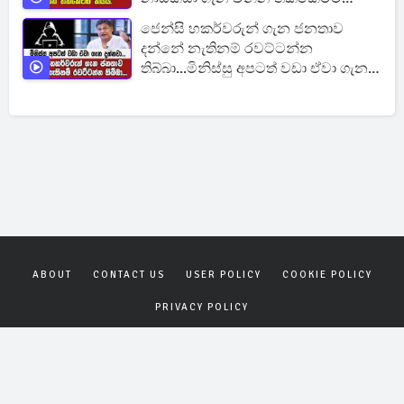
කියයි.
ජෙන්සි හකර්වරුන් ගැන ජනතාව
දන්නේ නැතිනම් රවට්ටන්න
තිබ්බා...මිනිස්සු අපටත් වඩා ඒවා ගැන
දන්නවා...
ABOUT
CONTACT US
USER POLICY
COOKIE POLICY
PRIVACY POLICY
Copyrights © 2026
Gagana News
. All rights reserved.