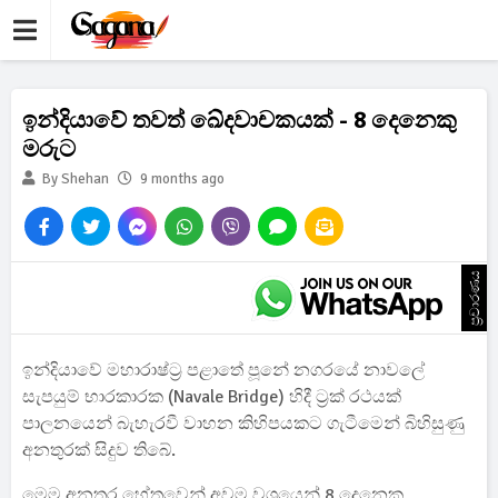
ඉන්දියාවේ තවත් ඛේදවාචකයක් - 8 දෙනෙකු
මරුට
By Shehan
9 months ago
ප්‍රචාරණය
ඉන්දියාවේ මහාරාෂ්ට්‍ර පළාතේ පූනේ නගරයේ නාවලේ
සැපයුම් භාරකාරක (Navale Bridge) හිදී ට්‍රක් රථයක්
පාලනයෙන් බැහැරවී වාහන කිහිපයකට ගැටීමෙන් බිහිසුණු
අනතුරක් සිදුව තිබේ.
මෙම අනතුර හේතුවෙන් අවම වශයෙන් 8 දෙනෙකු