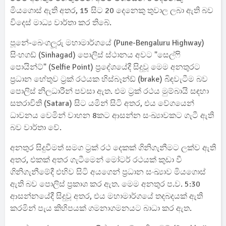
මියගොස් ඇති අතර, 15 සිට 20 දෙනෙකු තුවාල ලබා ඇති බව
විදෙස් මාධ්‍ය වාර්තා කර තිබේ.
පූනේ-බෙංගලූරු මහාමාර්ගයේ (Pune-Bengaluru Highway)
සිංහගඩ් (Sinhagad) පොලිස් ස්ථානය අවට "සෙල්ෆි
පොයින්ට්" (Selfie Point) ප්‍රදේශයේදී සිදුවූ මෙම අනතුරට
ප්‍රධාන හේතුව ට්‍රක් රථයක හිස්බෑන්ඩ් (brake) බිඳවැටීම බව
පොලිස් නිලධාරීන් පවසා ඇත. එම ට්‍රක් රථය මුම්බායි සඳහා
සතරාවිති (Satara) සිට යමින් සිටි අතර, එය වේගයෙන්
ධාවනය වෙමින් වාහන 8කට ආසන්න සංඛ්‍යාවකට ගැටී ඇති
බව වාර්තා වේ.
අනතුර සිදුවීමත් සමග ට්‍රක් රථ දෙකක් ගිනිගැනීමට ලක්ව ඇති
අතර, එකක් අතර ගැටීමෙන් මෝටර් රථයක් කුඩා වී
ගිනිගැනීමේදී එහිව සිටි අයගෙන් ප්‍රධාන සංඛ්‍යාව මියගොස්
ඇති බව පොලිස් ප්‍රකාශ කර ඇත. මෙම අනතුර ප.ව. 5:30
ආසන්නයේදී සිදුවූ අතර, එය මහාමාර්ගයේ තදබදයක් ඇති
කරමින් පැය කිහිපයක් ගමනාගමනයට බාධා කර ඇත.