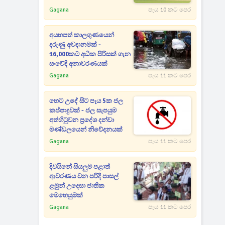
Gagana
පැය 10 කට පෙර
අයහපත් කාලගුණයෙන්
දරුණු අවදානමක් -
16,000කට අධික පිරිසක් ගැන
සංවේදී අනාවරණයක්
Gagana
පැය 11 කට පෙර
හෙට උදේ සිට පැය 5ක ජල
කප්පාදුවක් - ජල සැපයුම
අත්හිටුවන ප්‍රදේශ දන්වා
මණ්ඩලයෙන් නිවේදනයක්
Gagana
පැය 11 කට පෙර
දිවයිනේ සියලුම පළාත්
ආවරණය වන පරිදි පාසල්
ළමුන් උදෙසා ජාතික
මෙහෙයුමක්
Gagana
පැය 11 කට පෙර