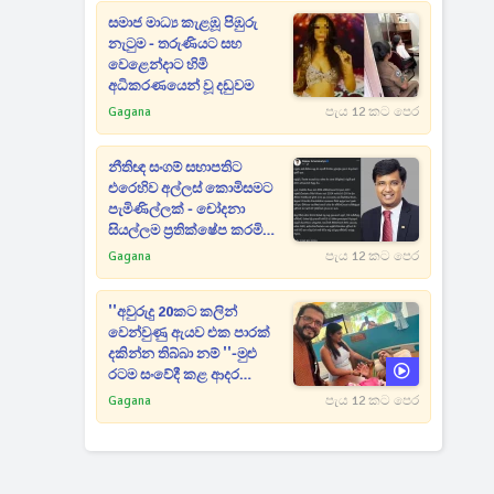
සමාජ මාධ්‍ය කැළඹූ පිඹුරු
නැටුම - තරුණියට සහ
වෙළෙන්දාට හිමි
අධිකරණයෙන් වූ දඩුවම
Gagana
පැය 12 කට පෙර
නීතිඥ සංගම් සභාපතිට
එරෙහිව අල්ලස් කොමිසමට
පැමිණිල්ලක් - චෝදනා
සියල්ලම ප්‍රතික්ෂේප කරමින්
රජීව්ගෙන් බුකියට සටහනක්
Gagana
පැය 12 කට පෙර
''අවුරුදු 20කට කලින්
වෙන්වුණු ඇයව එක පාරක්
දකින්න තිබ්බා නම් ''-මුළු
රටම සංවේදී කළ ආදර
අමරණීය මතකය
Gagana
පැය 12 කට පෙර