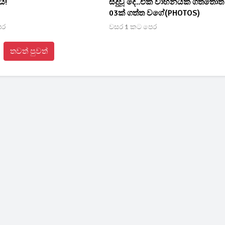
යි!
සිදුවූ දේ..එක වාහනයක් ගත්තොත
03ක් ගත්ත වගේ(PHOTOS)
ෙර
වසර 1 කට පෙර
තවත් පුවත්