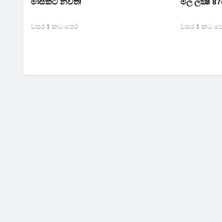
මාසකට නවතී!
මිල ලක්‍ෂ 87
වසර 1 කට පෙර
වසර 1 කට ප