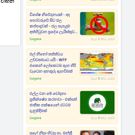
් වාහන
විශේෂ නිවේදනයක් - අද
පෙරවරුවේ සිට ජල
කප්පාදුවක් - ජල සැපයුම
අත්හිටුවන ප්‍රදේශ ලැයිස්තුව
මෙන්න
Gagana
පැය 1 කට පෙර
එල් නිනෝ තත්ත්වය
උච්චතමයට යයි - WFP
එකෙන් ලෝකෙටම ඇඟ හිරි
වැටෙන අනතුරු ඇඟවීමක්
Gagana
පැය 8 කට පෙර
එල්ල වන මේ චෝදනා
ප්‍රතික්ෂේප කරනවා - එක්සත්
ජාතික පක්ෂයෙන් රටටම
දැනුම්දීමක්
Gagana
පැය 8 කට පෙර
සලේ නිසා හිටපු පා. මන්ත්‍රී