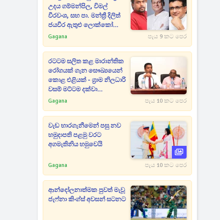
උදය ගම්මන්පිල, විමල්
වීරවංශ, සහ පා. මන්ත්‍රී දිලිත්
ජයවීර ඇතුළු ලොක්කෝ
රැසකට වැඩ වැරදෙයි
Gagana
පැය 9 කට පෙර
රටටම සලිත කළ මාරාන්තික
රෝගයක් ගැන සෞඛ්‍යයෙන්
කොළ එළියක් - ග්‍රාම නිලධාරි
වසම් මට්ටම දක්වා
වැඩපිළිවෙළක්
Gagana
පැය 10 කට පෙර
වැඩ භාරගැනීමෙන් පසු නව
හමුදාපති පළමු වරට
අගමැතිනිය හමුවෙයි
Gagana
පැය 10 කට පෙර
ආන්දෝලනාත්මක පුවත් මැවූ
ජැෆ්නා කිංග්ස් අවසන් සටනට