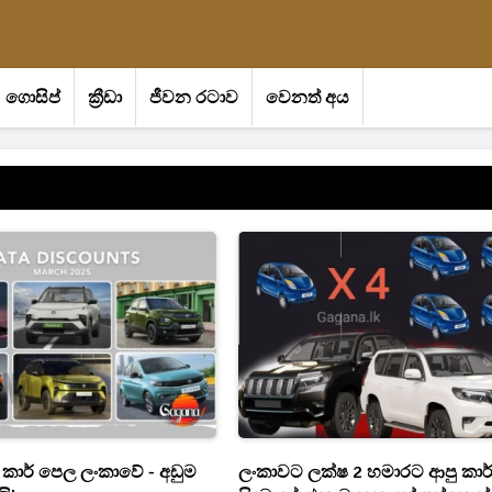
ගොසිප්
ක්‍රීඩා
ජීවන රටාව
වෙනත් අය
 කාර් පෙල ලංකාවේ - අඩුම
ලංකාවට ලක්ෂ 2 හමාරට ආපු කාර