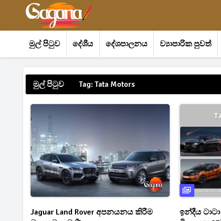
මුල් පිටුව
දේශීය
දේශපාලනය
ව්‍යාපාරික පුවත්
මුල් පිටුව
Tag: Tata Motors
Jaguar Land Rover අපනයනය කිරීම
ඉන්දීය ටාටා