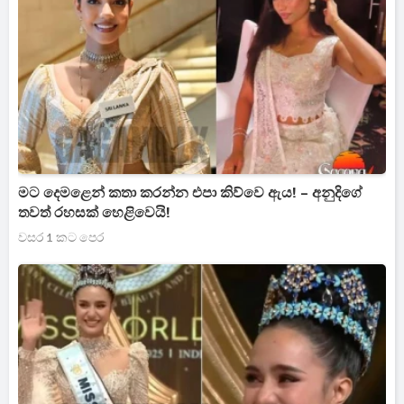
මට දෙමළෙන් කතා කරන්න එපා කිව්වෙ ඇය! – අනුදිගේ
තවත් රහසක් හෙළිවෙයි!
වසර 1 කට පෙර