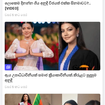
ලොකෙම දිනන්න ගිය අනුදි විජයත් එක්ක සිනමාවට?..
[VIDEO]
වසර 1 කට පෙර
ඇය උපාධිධාරිනියක් සමාජ ක්‍රියාකාරිනියක්.කිරුළට සුදුසුම
අනුදි
වසර 1 කට පෙර