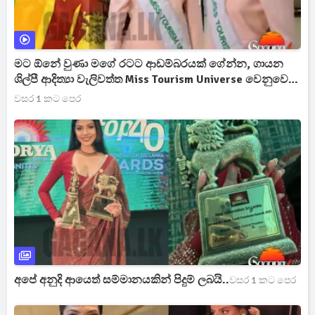
මට ඕනේ වුණා මගේ රටට ආඩම්බරයක් ගේන්න, ගායන
ශිල්පී ආදිත්‍යා වැලිවත්ත Miss Tourism Universe වෙනුවෙන්
ජාත්‍යන්තරයට[VIDEO]
වසර 1 කට පෙර
අපේ අනුදි ආයෙත් සම්මානයකින් පිදුම් ලබයි..
වසර 1 කට පෙර