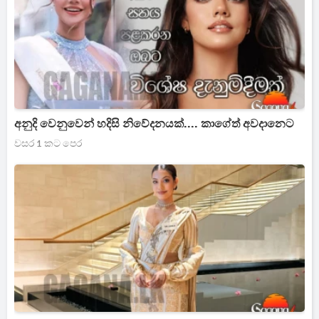
අනුදි වෙනුවෙන් හදිසි නිවේදනයක්.... කාගේත් අවදානෙට
වසර 1 කට පෙර