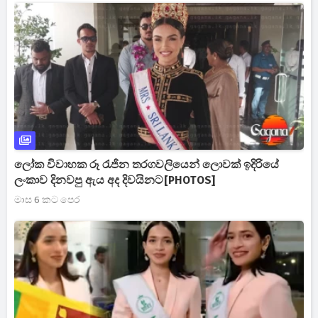
ලෝක විවාහක රූ රැජින තරගවලියෙන් ලොවක් ඉදිරියේ
ලංකාව දිනවපු ඇය අද දිවයිනට[PHOTOS]
මාස 6 කට පෙර