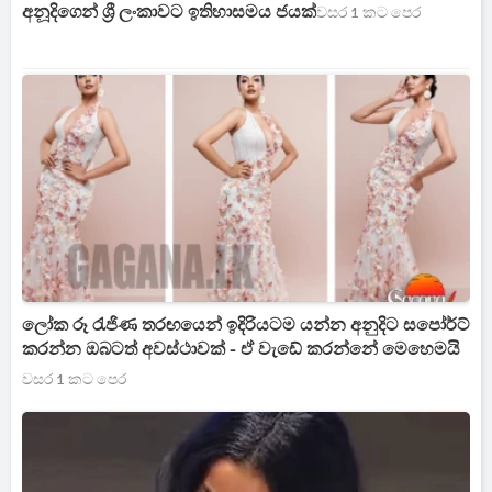
අනූදිගෙන් ශ්‍රී ලංකාවට ඉතිහාසමය ජයක්
වසර 1 කට පෙර
ලෝක රූ රැජිණ තරඟයෙන් ඉදිරියටම යන්න අනුදිට සපෝර්ට්
කරන්න ඔබටත් අවස්ථාවක් - ඒ වැඩේ කරන්නේ මෙහෙමයි
වසර 1 කට පෙර