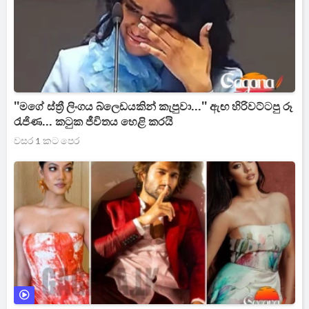
''මගේ ස්ත්‍රී ලිංගය බ්ලෙඩයකින් කැපුවා...'' ඇඟ හිරිවට්ටපු රූ
රැජිණ... කටුක ජීවිතය හෙළි කරයි
වසර 1 කට පෙර