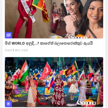
මිස් WORLD අනුදි...? කාගේත් බලාපොරොත්තුව ඇයයි
වසර 1 කට පෙර