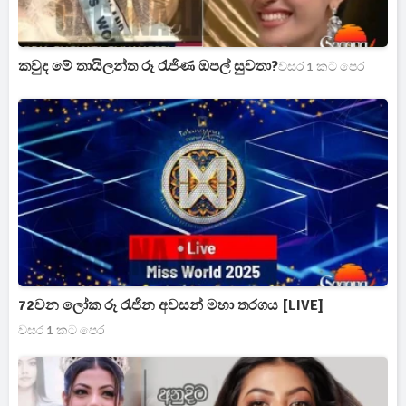
කවුද මේ තායිලන්ත රූ රැජිණ ඔපල් සුචතා?
වසර 1 කට පෙර
72වන ලෝක රූ රැජින අවසන් මහා තරගය [LIVE]
වසර 1 කට පෙර