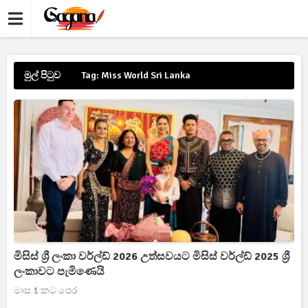
මුල් පිටුව
Tag: Miss World Sri Lanka
මිසිස් ශ්‍රී ලංකා වර්ල්ඩ් 2026 උත්සවයට මිසිස් වර්ල්ඩ් 2025 ශ්‍රී
ලංකාවට පැමිණෙයි
මාස 1 කට පෙර