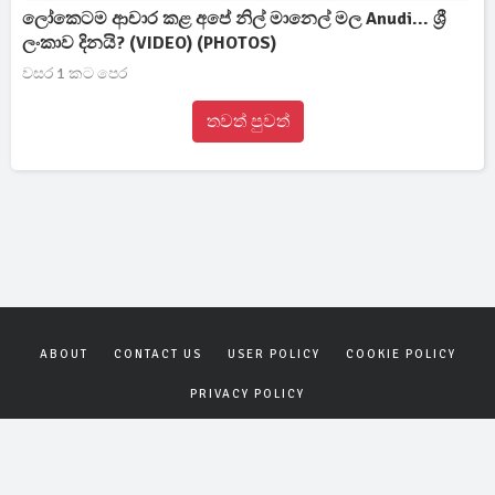
ලෝකෙටම ආචාර කළ අපේ නිල් මානෙල් මල Anudi... ශ්‍රී
ලංකාව දිනයි? (VIDEO) (PHOTOS)
වසර 1 කට පෙර
තවත් පුවත්
ABOUT
CONTACT US
USER POLICY
COOKIE POLICY
PRIVACY POLICY
Copyrights © 2026
Gagana News
. All rights reserved.