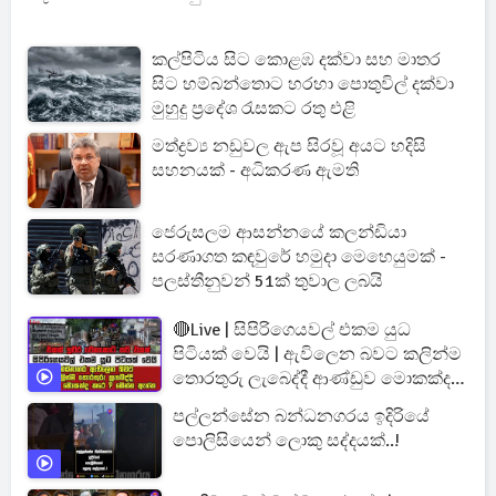
කල්පිටිය සිට කොළඹ දක්වා සහ මාතර
සිට හම්බන්තොට හරහා පොතුවිල් දක්වා
මුහුදු ප්‍රදේශ රැසකට රතු එළි
මත්ද්‍රව්‍ය නඩුවල ඇප සිරවූ අයට හදිසි
සහනයක් - අධිකරණ ඇමති
ජෙරුසලම ආසන්නයේ කලන්ඩියා
සරණාගත කඳවුරේ හමුදා මෙහෙයුමක් -
පලස්තීනුවන් 51ක් තුවාල ලබයි
🔴Live | සිපිරිගෙයවල් එකම යුධ
පිටියක් වෙයි | ඇවිලෙන බවට කලින්ම
තොරතුරු ලැබෙද්දී ආණ්ඩුව මොකක්ද
කරේ ?
පල්ලන්සේන බන්ධනගරය ඉදිරියේ
පොලිසියෙන් ලොකු සද්දයක්..!