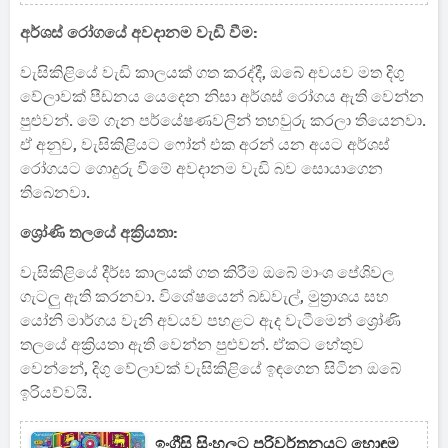
අර්ශස් රෝගයේ අවදානම වැඩි වීම:
වැසිකිළියේ වැඩි කාලයක් ගත කරද්දී, ඔබේ අවයව මත දිගු
වේලාවක් පීඩනය යෙදෙන නිසා අර්ශස් රෝගය ඇති වෙන්න
පුළුවන්. මේ ගැන පර්යේෂණවලින් තහවුරු කරලා තියෙනවා.
ඒ අනුව, වැසිකිළියට ෆෝන් එක අරන් යන අයට අර්ශස්
රෝගයට ගොදුරු වීමේ අවදානම වැඩි බව සොයාගෙන
තිබෙනවා.
ශ්‍රෝණි තලයේ අක්‍රියතා:
වැසිකිළියේ දීර්ඝ කාලයක් ගත කිරීම ඔබේ මාංශ පේශිවල
ගැටලු ඇති කරනවා. විශේෂයෙන් බඩවැල්, මුත්‍රාශය සහ
යෝනි මාර්ගය වැනි අවයව පහළට ඇද වැටීමෙන් ශ්‍රෝණි
තලයේ අක්‍රියතා ඇති වෙන්න පුළුවන්. ඒකට හේතුව
වෙන්නේ, දිගු වේලාවක් වැසිකිළියේ ඉඳගෙන සිටින ඔබේ
ඉරියව්වයි.
ඉංග්‍රීසි සිංහලට පරිවර්තනයට හොඳම