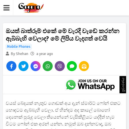
ඔයත් බාත්රූම් එකේ මේ වැරදි වැඩේ කරන්න
ඇබ්බැහි වෙලාද? මේ ලිපිය වැදගත් වෙයි
Mobile Phones
By Shehan
a year ago
ප්‍රචාරණය
වයස් බේදයක් නැතුව ගොඩක් අය දැන් ස්මාර්ට් ෆෝන් එකට
හොඳටම ඇබ්බැහි වෙලා. ඒ හින්දම අද කාලේ බොහෝ
දෙනෙක් පුරුදු වෙලා තියෙන්නේ වැසිකිළියට යද්දීත් හැම
විටම ෆෝන් එක අරන් යන්න. නමුත් ඔබ දන්නවාද, ඔබ