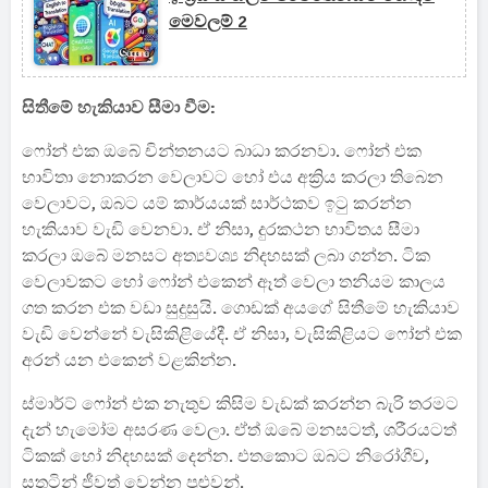
මෙවලම් 2
සිතීමේ හැකියාව සීමා වීම:
ෆෝන් එක ඔබේ චින්තනයට බාධා කරනවා. ෆෝන් එක
භාවිතා නොකරන වෙලාවට හෝ එය අක්‍රිය කරලා තිබෙන
වෙලාවට, ඔබට යම් කාර්යයක් සාර්ථකව ඉටු කරන්න
හැකියාව වැඩි වෙනවා. ඒ නිසා, දුරකථන භාවිතය සීමා
කරලා ඔබේ මනසට අත්‍යවශ්‍ය නිදහසක් ලබා ගන්න. ටික
වෙලාවකට හෝ ෆෝන් එකෙන් ඈත් වෙලා තනියම කාලය
ගත කරන එක වඩා සුදුසුයි. ගොඩක් අයගේ සිතීමේ හැකියාව
වැඩි වෙන්නේ වැසිකිළියේදී. ඒ නිසා, වැසිකිළියට ෆෝන් එක
අරන් යන එකෙන් වළකින්න.
ස්මාර්ට් ෆෝන් එක නැතුව කිසිම වැඩක් කරන්න බැරි තරමට
දැන් හැමෝම අසරණ වෙලා. ඒත් ඔබේ මනසටත්, ශරීරයටත්
ටිකක් හෝ නිදහසක් දෙන්න. එතකොට ඔබට නිරෝගීව,
සතුටින් ජීවත් වෙන්න පුළුවන්.