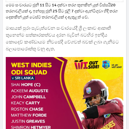
මෙම සංචාරයට ජුනි 11 සිට 14 දක්වා තරග තුනකින් යුත් විස්සයි20
තරගාවලියක් ද, ඉන්පසු ජුනි 25 සිට ජූලි 7 දක්වා ඇන්ටිගුවා හිදී තරග
දෙකකින් යුත් ටෙස්ට් තරගාවලියක් ද ඇතුළත් වේ.
මාසයක් පුරා පැවැත්වෙන සංචාරයේදී ශ්‍රී ලංකාව ආකෘති
තුනෙන්ම සත්කාරකත්වය දරන බැවින් බටහිර ඉන්දීය
කොදෙව් කණ්ඩායම නිවසේදී වේගවත් බවක් ලබා ගැනීමට
බලාපොරොත්තු වනු ඇත.