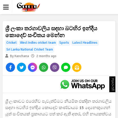
ශ්‍රී ලංකා තරගාවලිය සඳහා බටහිර ඉන්දීය
කොදෙව් සංචිතය මෙන්න
Cricket
West Indies cricket team
Sports
Latest Headlines
Sri Lanka National Cricket Team
By Kanchana
2 months ago
ප්‍රචාරණය
ශ්‍රී ලංකාවට එරෙහිව පැවැත්වීමට නියමිත එක්දින තරගාවලිය
සඳහා බටහිර ඉන්දීය කොදෙව් කණ්ඩායම 15 දෙනෙකුගෙන්
යුත් සංචිතයක් ප්‍රකාශයට පත් කර ඇති අතර, එහි නායකත්වය