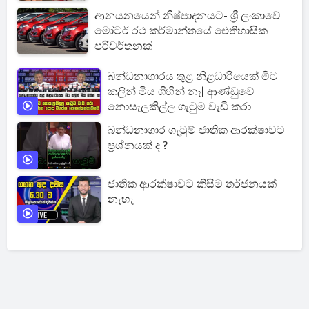
උපන්දින සුබපැතුම මෙන්න
ආනයනයෙන් නිෂ්පාදනයට- ශ්‍රී ලංකාවේ
මෝටර් රථ කර්මාන්තයේ ඓතිහාසික
පරිවර්තනක්
බන්ධනාගාරය තුළ නිළධාරියෙක් මීට
කලින් මිය ගිහින් නෑ| ආණ්ඩුවේ
නොසැලකිල්ල ගැටුම වැඩි කරා
බන්ධනාගාර ගැටුම් ජාතික ආරක්ෂාවට
ප්‍රශ්නයක් ද ?
ජාතික ආරක්ෂාවට කිසිම තර්ජනයක්
නැහැ