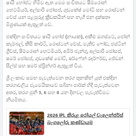
ෂායි හෝප්ට හිමිව ඇත මෙම සංචිතයට ෂිම්රොන්
හෙට්මියර්, අල්සාරි ජෝසප්, ගුඩකේෂ් මෝටි සහ රොස්ටන්
චේස් යන පළපුරුදු ක්‍රීඩකයින් සහ නැගී එන දක්ෂතා
මිශ්‍රණයක් ඇතුළත් වේ.
එක්දින සංචිතයට ෂායි හෝප් (නායක), අකීම් ඔගස්ටේ, ජෝන්
කැම්බල්, කීසි කාර්ටි, රොස්ටන් චේස්, මැතිව් ෆෝඩ්, ජස්ටින්
ග්‍රීව්ස්, ෂිම්රොන් හෙට්මියර්, අමීර් ජැන්ගු, අල්සාරි ජෝසප්,
ෂමර් ජෝසප්, ගුඩකේෂ් මෝටි, ෂර්ෆේන් රදර්ෆර්ඩ්, ජේඩන්
සීල්ස් සහ ෂමර් ස්ප්‍රින්ගර් ඇතුළත් විය.
ශ්‍රී ලංකාව සමඟ පැවැත්වෙන තරග තුනකින් යුත් එක්දින
තරගාවලිය ජැමෙයිකාවේ සබීනා පාර්ක් හිදී පැවැත්වෙන
අතර, තරග ජුනි 3, 6 සහ 8 යන දිනවල පැවැත්වීමට
නියමිතය.
2026 IPL කිරුළ රෝයල් චැලෙන්ජර්ස්
බැංගලෝරු කණ්ඩායම