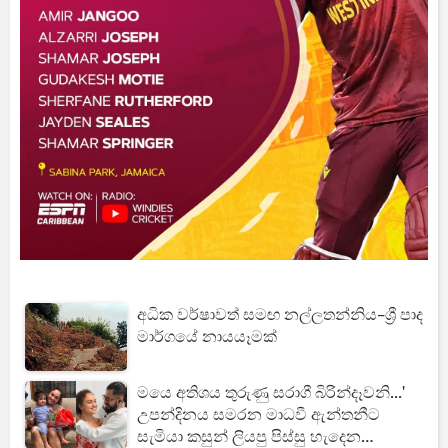
අධික වර්ෂාවත් සමඟ නල්ලතන්නිය–ශ්‍රී පාද
මාර්ගයේ නායයෑමක්
මයෙ අතිශය තුරුණු සරාගී බිරින්දෑවනි...'
උපන්දිනය සමරන මාධවී ඇන්තනීට
සැමියා කසුන් ලියපු පිස්සු හැදෙන