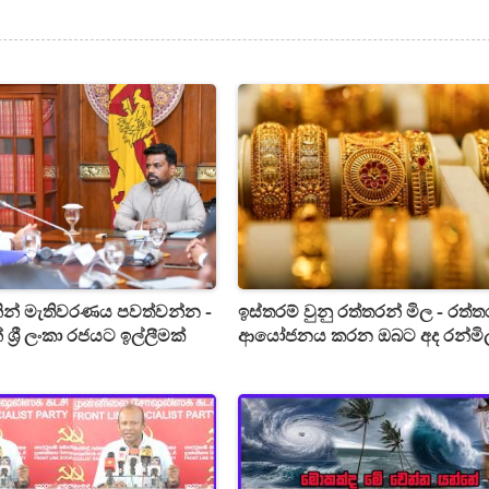
නින් මැතිවරණය පවත්වන්න -
ඉස්තරම් වුනු රත්තරන් මිල - රත්
 ශ්‍රී ලංකා රජයට ඉල්ලීමක්
ආයෝජනය කරන ඔබට අද රන්මි