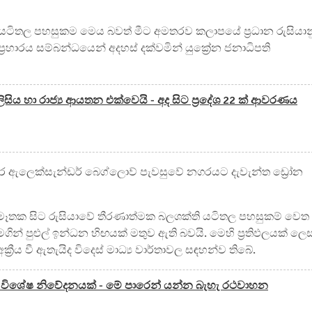
න යටිතල පහසුකම මෙය බවත් මීට අමතරව කලාපයේ ප්‍රධාන රුසියාන
්‍රහාරය සම්බන්ධයෙන් අදහස් දක්වමින් යුක්‍රේන ජනාධිපති
පොලිසිය හා රාජ්‍ය ආයතන එක්වෙයි - අද සිට ප්‍රදේශ 22 ක් ආවරණය
ුකාර ඇලෙක්සැන්ඩර් බෙග්ලොව් පැවසුවේ නගරයට දැවැන්ත ඩ්‍රෝන
ේනය මෑතක සිට රුසියාවේ තීරණාත්මක බලශක්ති යටිතල පහසුකම් වෙත
තර එමගින් පුළුල් ඉන්ධන හිඟයක් මතුව ඇති බවයි. මෙහි ප්‍රතිඵලයක් ලෙ
‍රීය වී ඇතැයිද විදෙස් මාධ්‍ය වාර්තාවල සඳහන්ව තිබේ.
රන්ට විශේෂ නිවේදනයක් - මේ පාරෙන් යන්න බැහැ රථවාහන