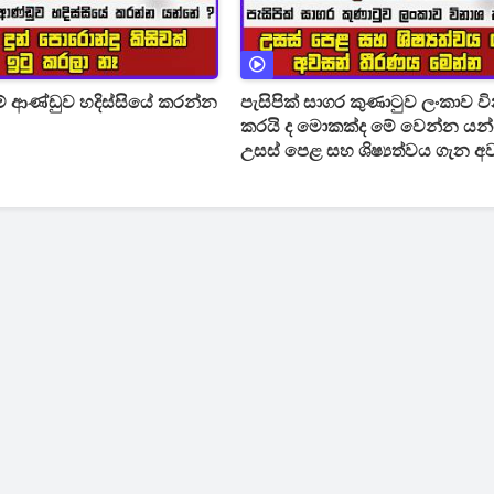
් ආණ්ඩුව හදිස්සියේ කරන්න
පැසිපික් සාගර කුණාටුව ලංකාව ව
කරයි ද මොකක්ද මේ වෙන්න යන්නේ
උසස් පෙළ සහ ශිෂ්‍යත්වය ගැන අ