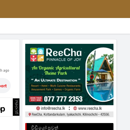
th ago
ort
ප්‍රචාරණය
වීඩියෝ පුවත්