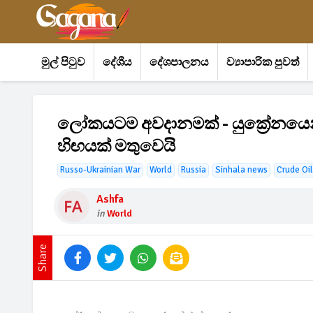
මුල් පිටුව
දේශීය
දේශපාලනය
ව්‍යාපාරික පුවත්
ලෝකයටම අවදානමක් - යුක්‍රේනයෙන් ර
හිඟයක් මතුවෙයි
Russo-Ukrainian War
World
Russia
Sinhala news
Crude Oil
Ashfa
in
World
Share