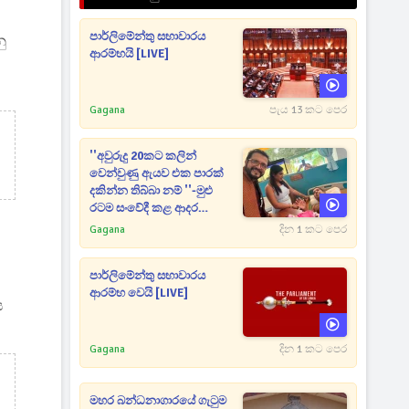
පාර්ලිමේන්තු සභාවාරය
ු
ආරම්භයි [LIVE]
Gagana
පැය 13 කට පෙර
''අවුරුදු 20කට කලින්
වෙන්වුණු ඇයව එක පාරක්
දකින්න තිබ්බා නම් ''-මුළු
රටම සංවේදී කළ ආදර
අමරණීය මතකය
Gagana
දින 1 කට පෙර
පාර්ලිමේන්තු සභාවාරය
ආරම්භ වෙයි [LIVE]
ස
Gagana
දින 1 කට පෙර
මහර බන්ධනාගාරයේ ගැටුම