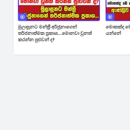
මුලාසුනට මන්ත්‍රී අර්ජුනාගෙන්
මොකක්ද මෙ
තර්ජනාත්මක ප්‍රකාශ...මොනවා වුනත්
යන්නේ
කරන්න පුළුවන් ද?