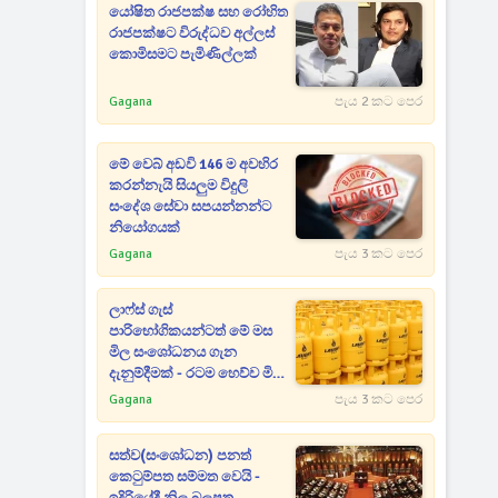
යෝෂිත රාජපක්ෂ සහ රෝහිත
රාජපක්ෂට විරුද්ධව අල්ලස්
කොමිසමට පැමිණිල්ලක්
Gagana
පැය 2 කට පෙර
මේ වෙබ් අඩවි 146 ම අවහිර
කරන්නැයි සියලුම විදුලි
සංදේශ සේවා සපයන්නන්ට
නියෝගයක්
Gagana
පැය 3 කට පෙර
ලාෆ්ස් ගැස්
පාරිභෝගිකයන්ටත් මේ මස
මිල සංශෝධනය ගැන
දැනුම්දීමක් - රටම හෙව්ව මිල
ගණන් මෙන්න
Gagana
පැය 3 කට පෙර
සත්ව(සංශෝධන) පනත්
කෙටුම්පත සම්මත වෙයි -