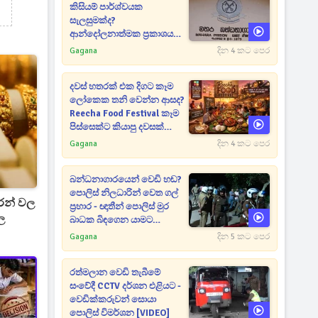
කිසියම් පාර්ශ්වයක
සැලසුමක්ද?
ආන්දෝලනාත්මක ප්‍රකාශයක්
එළියට [VIDEO]
Gagana
දින 4 කට පෙර
දවස් හතරක් එක දිගට කෑම
ලෝකෙක තනි වෙන්න ආසද?
Reecha Food Festival කෑම
පිස්සෙක්ට කියාපු දවසක්
මෙන්න
Gagana
දින 4 කට පෙර
බන්ධනාගාරයෙන් වෙඩි හඬ?
පොලිස් නිලධාරින් වෙත ගල්
තරන් වල
ප්‍රහාර - ඥාතීන් පොලිස් මුර
ල
බාධක බිඳගෙන යාමට
උත්සාහයක [VIDEO]
Gagana
දින 5 කට පෙර
රත්මලාන වෙඩි තැබීමේ
සංවේදී CCTV දර්ශන එළියට -
වෙඩික්කරුවන් සොයා
පොලිස් විමර්ශන [VIDEO]