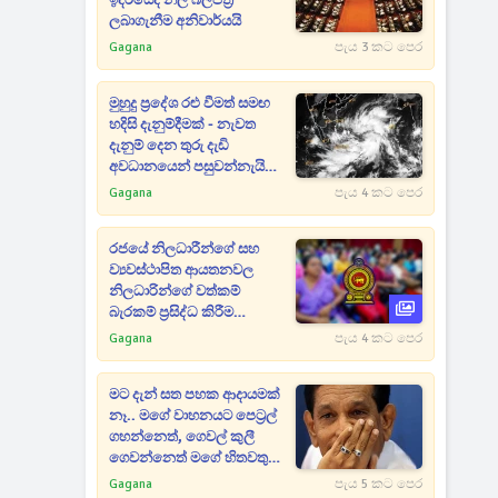
ඉදිරියේදී නිල බලපත්‍ර
ලබාගැනීම අනිවාර්යයි
Gagana
පැය 3 කට පෙර
මුහුදු ප්‍රදේශ රළු වීමත් සමඟ
හදිසි දැනුම්දීමක් - නැවත
දැනුම් දෙන තුරු දැඩි
අවධානයෙන් පසුවන්නැයි
දන්වයි
Gagana
පැය 4 කට පෙර
රජයේ නිලධාරීන්ගේ සහ
ව්‍යවස්ථාපිත ආයතනවල
නිලධාරින්ගේ වත්කම්
බැරකම් ප්‍රසිද්ධ කිරීම
සම්බන්ධයෙන් සංශෝධනයක්
Gagana
පැය 4 කට පෙර
මට දැන් සත පහක ආදායමක්
නෑ.. මගේ වාහනයට පෙට්‍රල්
ගහන්නෙත්, ගෙවල් කුලී
ගෙවන්නෙත් මගේ හිතවතුන්
- දේශපාලනේට ආවැයින් වූ
Gagana
පැය 5 කට පෙර