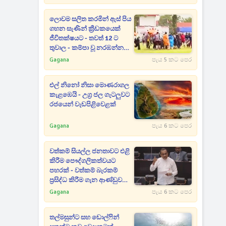
පාඩුව කියන රාජිත
ලොවම සලිත කරමින් ඇස් පිය
ගහන සැණින් ක්‍රීඩකයෙක්
ජීවිතක්ෂයට - තවත් 12 ට
තුවාල - කම්පා වූ නරඹන්නන්
සියලු දෙනා පිටියට දුවන් එයි
Gagana
පැය 5 කට පෙර
එල් නිනෝ නිසා මොණරාගල
කැළඹෙයි - උග්‍ර ජල ගැටලුවට
රජයෙන් වැඩපිළිවෙළක්
Gagana
පැය 6 කට පෙර
වත්කම් සියල්ල ජනතාවට එළි
කිරීම පෞද්ගලිකත්වයට
පහරක් - වත්කම් බැරකම්
ප්‍රසිද්ධ කිරීම ගැන ආණ්ඩුව
ගන්න යන අලුත්ම තීරණය
Gagana
පැය 6 කට පෙර
මෙන්න
තල්මසුන්ට සහ ඩොල්ෆින්