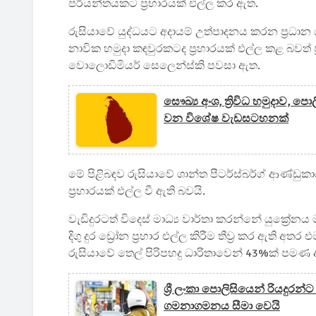
පර්යන්තයකට ප්‍රහාරයක් එල්ල කර ඇත.
රුසියාවේ යුද්ධයට අදායම් උත්පාදනය කරන ප්‍රධා
නාවික හමුදා කඳවුරකටද ප්‍රහාරයක් එල්ල කළ බවත් ප
වොලොඩිමියර් සෙලෙන්ස්කි පවසා ඇත.
සෞඛ්‍ය අංශ, ත්‍රිවිධ හමුදාව, 
වන විශේෂ වැඩසටහනක්
මේ පිළිබඳව රුසියාවේ ශාන්ත පීටර්ස්බර්ග් ආණ්ඩ
ප්‍රහාරයක් එල්ල වී ඇති බවයි.
වැඩිදුරටත් විදෙස් මාධ්‍ය වාර්තා කරන්නේ යුක්‍ර
දිගු දුර ඩ්‍රෝන ප්‍රහාර එල්ල කිරීම තීව්‍ර කර ඇති අ
රුසියාවේ තෙල් පිරිපහදු ධාරිතාවෙන් 43%ක් පමණ අක්
ශ්‍රී ලංකා පොලිසියෙන් රියදු
ගමනාගමනය සීමා වෙයි