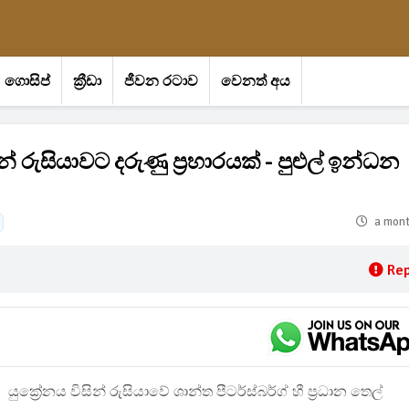
ගොසිප්
ක්‍රීඩා
ජීවන රටාව
වෙනත් අය
ුසියාවට දරුණු ප්‍රහාරයක් - පුළුල් ඉන්ධන
a mon
Rep
යුක්‍රේනය විසින් රුසියාවේ ශාන්ත පීටර්ස්බර්ග් හී ප්‍රධාන තෙල්