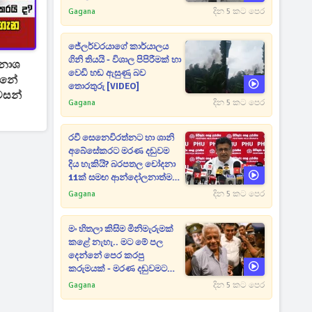
Gagana
දින 5 කට පෙර
ජේලර්වරයාගේ කාර්යාලය
ගිනි තියයි - විශාල පිපිරීමක් හා
ිනාශ
වෙඩි හඬ ඇසුණු බව
තොරතුරු [VIDEO]
වසන්
Gagana
දින 5 කට පෙර
රවී සෙනෙවිරත්නට හා ශානි
අබේසේකරට මරණ දඬුවම
දිය හැකියි? බරපතල චෝදනා
11ක් සමඟ ආන්දෝලනාත්මක
ප්‍රකාශයක් [VIDEO]
Gagana
දින 5 කට පෙර
මං හිතලා කිසිම මිනිමැරුමක්
කළේ නැහැ.. මට මේ පල
දෙන්නේ පෙර කරපු
කරුමයක් - මරණ දඬුවමට
කළින් කට ඇරපු පූජිත් හඬා
Gagana
දින 5 කට පෙර
වැටෙයි [VIDEO]