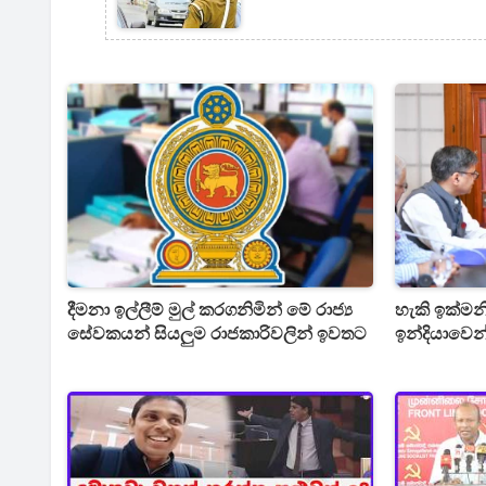
දීමනා ඉල්ලීම් මුල් කරගනිමින් මේ රාජ්‍ය
හැකි ඉක්ම
සේවකයන් සියලුම රාජකාරිවලින් ඉවතට
ඉන්දියාවෙන්