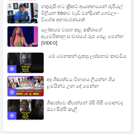
හතුරුසිංහට ක්‍රිකට් ආයතනයෙන් රුපියල්
මිලියන 50කට වැඩි වන්දියක් ගෙවලා -
විශේෂ අනාවරණයක්
ලෝකයම වසඟ කළ ෂකිරාගේ
ඇමෙරිකානු සංචාරයේ රූප පෙළ මෙන්න
[VIDEO]
මේ වෙනකන් දැකපු ලස්සනම කාවඩිය
අද ශිෂ්‍යත්වය විභාගය ලියන්න ගිය
ළමයින්ට උන දේ මෙන්න
ශිෂ්‍යත්වෙ කියන්නේ ඊසි බීසී මොනවද
ඕවා සිප්පි කෑලි