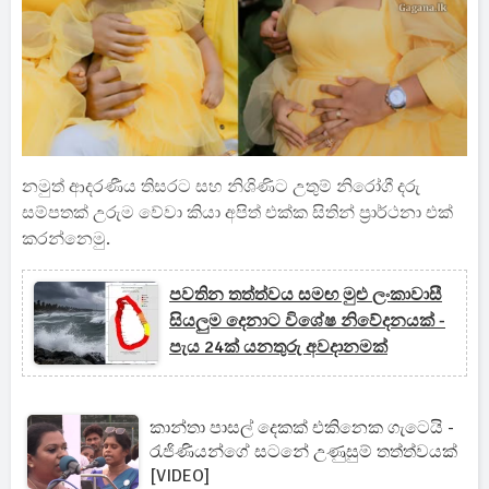
නමුත් ආදරණීය තිසරට සහ නිශිණිට උතුම් නිරෝගී දරු
සම්පතක් උරුම වේවා කියා අපිත් එක්ක සිතින් ප්‍රාර්ථනා එක්
කරන්නෙමු.
පවතින තත්ත්වය සමඟ මුළු ලංකාවාසී
සියලුම දෙනාට විශේෂ නිවේදනයක් -
පැය 24ක්‍ යනතුරු අවදානමක්
කාන්තා පාසල් දෙකක් එකිනෙක ගැටෙයි -
රැජිණියන්ගේ සටනේ උණුසුම් තත්ත්වයක්
[VIDEO]