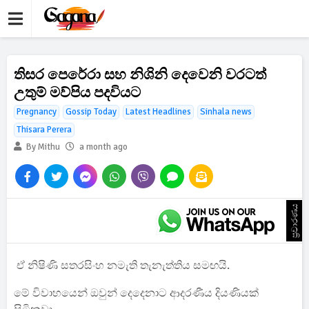
තිසර පෙරේරා සහ නිශිනි දෙවෙනි වරටත්
උතුම් මව්පිය පදවියට
Pregnancy
Gossip Today
Latest Headlines
Sinhala news
Thisara Perera
By Mithu
a month ago
ප්‍රචාරණය
ඒ නිෂිණි සතරසිංහ නමැති තැනැත්තිය සමඟයි.
මේ විවාහයෙන් ඔවුන් දෙදෙනාට ආදරණීය දියණියක්