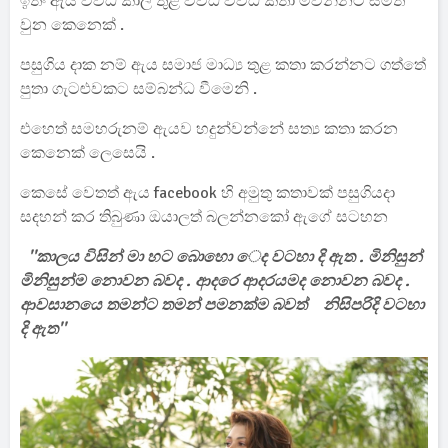
ඉතිං ඇය විවිධ කාල තුළ විවිධ විවිධ කතා මවන්නට සමත්
වුන කෙනෙක් .
පසුගිය දාක නම් ඇය සමාජ මාධ්‍ය තුළ කතා කරන්නට ගත්තේ
පුතා ගැටළුවකට සම්බන්ධ වීමෙනි .
එහෙත් සමහරුනම් ඇයව හදුන්වන්නේ සත්‍ය කතා කරන
කෙනෙක් ලෙසෙයි .
කෙසේ වෙතත් ඇය facebook හි අමුතු කතාවක් පසුගියදා
සදහන් කර තිබුණා ඔයාලත් බලන්නකෝ ඇගේ සටහන
''කාලය විසින් මා හට බොහො ෙද වටහා දි ඇත . මිනිසුන්
මිනිසුන්ම නොවන බවද . ආදරෙ ආදරයමද නොවන බවද .
ආවසානයෙ තමන්ට තමන් පමනක්ම බවත් නිසිපරිදි වටහා
දි ඇත''