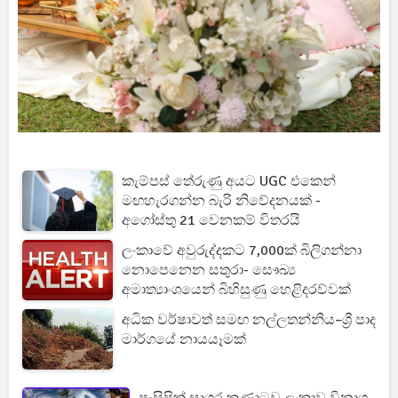
කැම්පස් තේරුණු අයට UGC එකෙන්
මඟහැරගන්න බැරි නිවේදනයක් -
අගෝස්තු 21 වෙනකම් විතරයි
ලංකාවේ අවුරුද්දකට 7,000ක් බිලිගන්නා
නොපෙනෙන සතුරා- සෞඛ්‍ය
අමාත්‍යාංශයෙන් බිහිසුණු හෙළිදරව්වක්
අධික වර්ෂාවත් සමඟ නල්ලතන්නිය–ශ්‍රී පාද
මාර්ගයේ නායයෑමක්