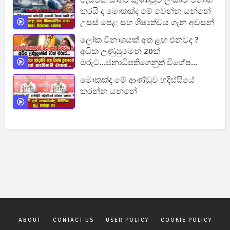
පැසිපික් සාගර කුණාටුව ලංකාව විනාශ
කරයි ද මොකක්ද මේ වෙන්න යන්නේ
උසස් පෙළ සහ ශිෂ්‍යත්වය ගැන අවසන්
ලෝක විනාශයක් අත ළඟ එනවද ?
අධික උණුසුමෙන් 20ක්
මරුට...ජනාධිපතිගෙනුත් විශේෂ
ප්‍රකාශයක්
මොකක්ද මේ ආණ්ඩුව හදිස්සියේ
කරන්න යන්නේ
ABOUT
CONTACT US
USER POLICY
COOKIE POLICY