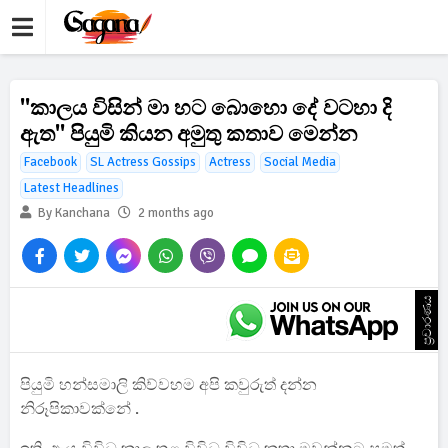
''කාලය විසින් මා හට බොහො දේ වටහා දි
ඇත'' පියුමි කියන අමුතු කතාව මෙන්න
Facebook
SL Actress Gossips
Actress
Social Media
Latest Headlines
By Kanchana
2 months ago
ප්‍රචාරණය
පියුමි හන්සමාලි කිව්වහම අපි කවුරුත් දන්න
නිරූපිකාවක්නේ .