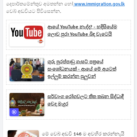
දෙපාර්තමේන්තුව අමතන්න හෝ
www.immigration.gov.lk
වෙබ් අඩවියට පිවිසෙන්න.
ආයේ YouTube නැද්ද? - හදිසියේම
ලොව පුරා YouTube බිඳ වැටෙයි
ගුරු පුරප්පාඩු ගැසට් පත්‍රයේ
සංශෝධනයක් - ආයේ මේ අයටත්
ඉල්ලුම් කරන්න පුලුවන්
සර්වාංග රෝගවලට තිත තබන සිද්ධාදී
වෙද මැදුර
මේ වෙබ් අඩවි 146 ම අවහිර කරන්නැයි