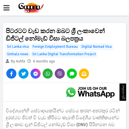
පිටරටට වැඩ කරන ඔබට ශ්‍රී ලංකාවෙන්
ඩිජිටල් නෝමැඩ් වීසා බලපත්‍රය
Sri Lanka visa
Foreign Employment Bureau
Digital Nomad Visa
Sinhala news
Sri Lanka Digital Transformation Project
By Ashfa
6 months ago
ප්‍රචාරණය
විදේශයන්හි සේවාදායකයින්ට සේවය කරන අතරතුර රටින්
දුරස්ථව ජීවත් වී වැඩ කිරීමට කැමති විදේශීය වෘත්තිකයන්ට
ශ්‍රී ලංකාව දැන් ඩිජිටල් නෝමැඩ් වීසා (DNV) පිරිනමන බව