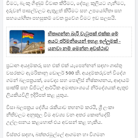
වීමට, බැංකු ගිණුම් විවෘත කිරීමට, දේපළ කුලියට ගැනීමට,
දරුවන් පාසල්වලට ඇතුළත් කිරීමට සහ උපයෝගිතා සහ
සහයෝගීතා පහසුකම් වෙත ප්‍රවේශ වීමට ඉඩ සලසයි.
හිතාගන්න බැරි වැටුපක් එක්ක මේ
අයට ජර්මනියෙන් ඉහළ ඉල්ලුමක් -
යනවා නම් මෙන්න අවස්ථාව
ප්‍රධාන අයදුම්කරු සහ එක් එක් යැපෙන්නන් සඳහා ගාස්තු
වසරකට ඇමරිකානු ඩොලර් 500 කි. අයදුම්කරුවන් විදේශ
ගමන් බලපත්‍රයක්, වෛද්‍ය සහ පොලිස් නිෂ්කාශනය, ආදායම්
සාක්ෂි සහ ඩිජිටල් ආර්ථික අමාත්‍යාංශයේ නිර්දේශයක් ඇතුළු
ලියකියවිලි ඉදිරිපත් කළ යුතුය.
වීසා බලපත්‍රය දේශීය රැකියාව තහනම් කරයි, ශ්‍රී ලංකා
නීතිවලට අනුකූල වීම අවශ්‍ය වන අතර කොන්දේසි
උල්ලංඝනය කළහොත් එය අවසන් කළ හැකිය.
විස්තර සඳහා, බත්තරමුල්ලේ ආගමන හා විගමන