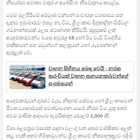
නියෝජ්‍ය අමාත්‍ය චතුරංග අබේසිංහ නිවේදනය කළේය.
මෙම මුලපිරීමේ අරමුණ වන්නේ සංචාරක ව්‍යාපාරය සහ
දැනුම හුවමාරුව ඉහළ නැංවීම, ශ්‍රී ලංකාව දිගුකාලීන ඩිජිටල්
ගමනාන්තයක් ලෙස ස්ථානගත කිරීමයි. සුදුසුකම් ලත්
අයදුම්කරුවන්ට වයස අවුරුදු 18 හෝ ඊට වැඩි විදේශීය
ජාතිකයන් සහ ඔවුන්ගේ කලත්‍රයන් හෝ යැපෙන්නන්
ඇතුළත් වේ.
වාහන සිහිනය බොඳ වෙයි - නරක
ආරංචියක් වාහන ආනයනකරුවන්ගේ
සංගමයෙන්
අයදුම්කරුවන් දුරස්ථ වැඩ, නිදහස් සේවය හෝ ශ්‍රී ලංකාවෙන්
පිටත ව්‍යාපාරයක් පවත්වාගෙන යාමේ නිරත විය යුතු අතර
අවම මාසික ආදායම ඇමරිකානු ඩොලර් 2,000 කි.
වීසා බලපත්‍රය වසරක් සඳහා වලංගු වන අතර වාර්ෂිකව අලුත්
කළ හැකි අතර හිමිකරුවන්ට ශ්‍රී ලංකාවේ නීත්‍යානුකූලව පදිංචි