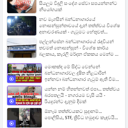
සියලුම විදුලි සංදේශ සේවා සපයන්නන්ට
නියෝගයක්
නව මැගසින් බන්ධනාගාරයේ
නොසන්සුන්තාවයේ දැන් තත්ත්වය විශේෂ
අනාවරණයක් - ගැටුමට හේතුවත්
හෙළිවෙයි
පල්ලන්සේන බන්ධනාගාරයේ රැඳවියන්
තවමත් නොසන්සුන් - විශේෂ කාර්ය
බලකාය, කැරලි මර්දන ඒකකය මෙන්ම ශ්‍රී
ලංකා ගුවන් හමුදාව වහාම පැමිණෙයි
මොකක්ද මේ සිද්ධ වෙන්නේ
බන්ධනාගාරවල දූෂිත නිළධාරින්
ඉන්නවා බන්ධනාගාර ගැටුම් ඇති වීමට
බලපෑ ඇත්ත හේතුව
යන්න නම් හිතන්නවත් එපා... තත්ත්වය
බරපතලයි - නගරයම වැසි යයි -
රියදුරන්ට දැනුම් දීමක්
ඕනෑම තත්ත්වයකට සුදානම්...
පොලිසිය, STF, ත්‍රිවිධ හමුදාව කැඳවයි...