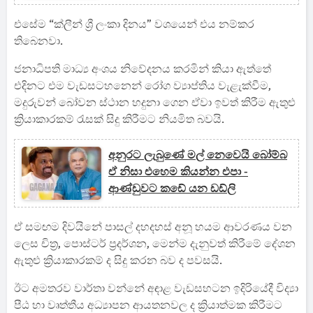
එසේම “ක්ලීන් ශ්‍රී ලංකා දිනය” වශයෙන් එය නම්කර
තිබෙනවා.
ජනාධිපති මාධ්‍ය අංශය නිවේදනය කරමින් කියා ඇත්තේ
එදිනට එම වැඩසටහනෙන් රෝග ව්‍යාප්තිය වැළැක්වීම,
මදුරුවන් බෝවන ස්ථාන හදුනා ගෙන ඒවා ඉවත් කිරීම ඇතුළු
ක්‍රියාකාරකම් රැසක් සිදු කිරීමට නියමිත බවයි.
අනුරට ලැබුණේ මල් නෙවෙයි බෝම්බ
ඒ නිසා එහෙම කියන්න එපා -
ආණ්ඩුවට කඩේ යන ඩඩ්ලි
ඒ සමඟම දිවයිනේ පාසල් දහදහස් අනූ හයම ආවරණය වන
ලෙස චිත්‍ර, පොස්ටර් ප්‍රදර්ශන, මෙන්ම දැනුවත් කිරීමේ දේශන
ඇතුළු ක්‍රියාකාරකම් ද සිදු කරන බව ද පවසයි.
ඊට අමතරව වාර්තා වන්නේ අඳාළ වැඩසහටන ඉදිරියේදී විද්‍යා
පීඨ හා වෘත්තීය අධ්‍යාපන ආයතනවල ද ක්‍රියාත්මක කිරීමට