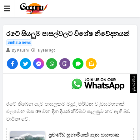
රටේ සියලුම පාසල්වලට විශේෂ නිවේදනයක්
Sinhala news
By Kaushi
a year ago
ප්‍රචාරණය
රටේ තිබෙන සෑම පාසලකම මදුරු මර්ධන වැඩසටහනක්
එළඹෙන මස 09 වන දින දියත් කිරීමට සැලසුම් කර ඇති බව
වාර්තා වේ.
ප්‍රචණ්ඩ සුනාමියක් ගැන භයානක