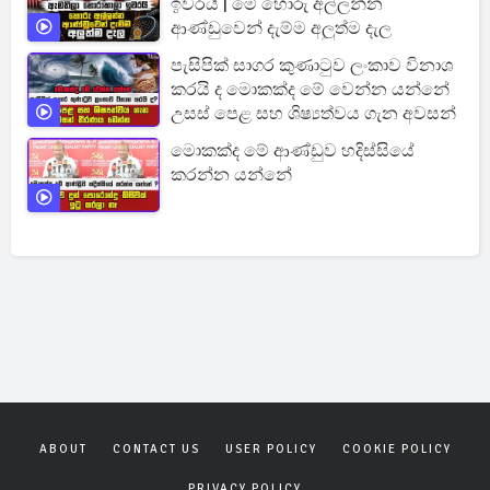
ඉවරයි | මේ හොරු අල්ලන්න
ආණ්ඩුවෙන් දැම්ම අලුත්ම දැල
පැසිපික් සාගර කුණාටුව ලංකාව විනාශ
කරයි ද මොකක්ද මේ වෙන්න යන්නේ
උසස් පෙළ සහ ශිෂ්‍යත්වය ගැන අවසන්
මොකක්ද මේ ආණ්ඩුව හදිස්සියේ
කරන්න යන්නේ
ABOUT
CONTACT US
USER POLICY
COOKIE POLICY
PRIVACY POLICY