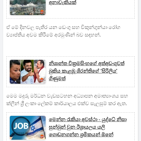
අනාවැකියක්
ඒ මේ දිනවල පැතිර යන ඩෙංගු සහ චිකුන්ගුන්යා රෝග
ව්‍යාප්තිය අවම කිරීමේ අරමුණින් බව සඳහන්.
නිශාන්ත වික්‍රමසිංහගේ අත්අඩංගුවත්
බුකිය කැළඹූ ශිරන්තිගේ ‘සිරිලිය’
ගිණුමත්
මෙම මදුරු මර්ධන වැඩසටහන අධ්‍යාපන අමාත්‍යාංශය සහ
ක්ලීන් ශ්‍රී ලංකා ලේකම් කාර්යාලය එක්ව සැලසුම් කර ඇත.
මෙන්න රැකියා අවස්ථා - යුද්ධේ නිසා
සුන්බුන් වුන ඊශ්‍රායලය යලි
ගොඩනගන්න ශ්‍රමිකයන් ඕනේ