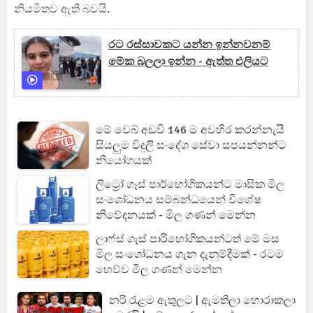
නියමිතව ඇති බවයි.
රට රස්සාවකට යන්න ඉන්නවනම්
මේක බලලා ඉන්න - ඇත්ත එලියට
මේ වෙබ් අඩවි 146 ම අවහිර කරන්නැයි
සියලුම විදුලි සංදේශ සේවා සපයන්නන්ට
නියෝගයක්
ලිට්‍රෝ ගෑස් පාර්භෝගිකයන්ට මාසික මිල
සංශෝධනය සම්බන්ධයෙන් විශේෂ
නිවේදනයක් - මිල ගණන් මෙන්න
ලාෆ්ස් ගැස් පාරිභෝගිකයන්ටත් මේ මස
මිල සංශෝධනය ගැන දැනුම්දීමක් - රටම
හෙව්ව මිල ගණන් මෙන්න
නරි රැළම ඇතුලට | ඇමතිලා හොරාකලා