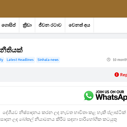
ගොසිප්
ක්‍රීඩා
ජීවන රටාව
වෙනත් අය
නීතියක්
ty
Latest Headlines
Sinhala news
10 mont
Rep
දේශීයව නිෂ්පාදනය කරන ලද නැවත භාවිතා කළ හැකි ප්ලාස්ටික්
ින් සාදන ලද බෝතල් නියාමනය කිරීම සඳහා පාරිභෝගික කටයුතු
.