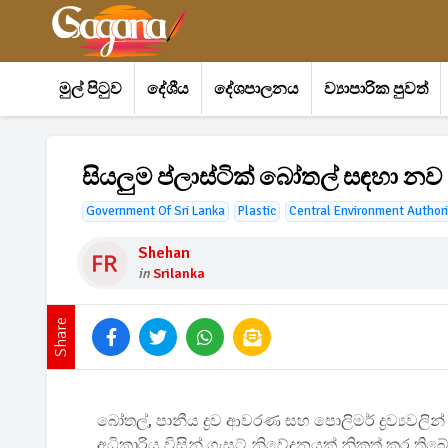
මුල් පිටුව
දේශීය
දේශපාලනය
ව්‍යාපාරික පුවත්
සියලුම ප්ලාස්ටික් බෝතල් සඳහා නව 
Government Of Sri Lanka
Plastic
Central Environment Authori
Shehan
in
Srilanka
Share
බෝතල්, පානීය ද්‍රව ආවරණ සහ පොලිමර් ද්‍රව්‍යවල
අධිකාරිය විසින් ගැසට් නිවේදනයක් නිකුත් කර තිබේ