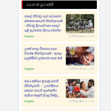
වෙනත් ප්‍රවෘත්ති
පාසල් නිවාඩු ගැන අධ්‍යාපන
අමාත්‍යාංශයෙන් නිවේදනයක්
- නිවාඩු දිනයන් සහ පාසල්
යළි ඇරඹෙන දිනය මෙන්න
Gagana
මිනිත්තු 10 කට පෙර
උසස් පෙළ විභාගය ගැන
විශේෂ නිවේදනයක් - ආපදා
දැනුම්දීමට දුරකථන අංක 5ක්
Gagana
මිනිත්තු 33 කට පෙර
මයෙ අතිශය තුරුණු සරාගී
බිරින්දෑවනි...' උපන්දිනය
සමරන මාධවී ඇන්තනීට
සැමියා කසුන් ලියපු පිස්සු
හැදෙන උපන්දින සුබපැතුම
Gagana
මිනිත්තු 36 කට පෙර
මෙන්න