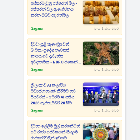
ඉස්තරම් වුනු රත්තරන් මිල -
රත්තරන් වල ආයෝජනය
කරන ඔබට අද රන්මිල
Gagana
පැය 1 කට පෙර
දිට්වා සුළි කුණාටුවෙන්
බැටකෑ ප්‍රදේශ නැවතත්
නායයෑමේ දැවැන්ත
අවදානමක - NBRO එකෙන්
හදිසි අනතුරු ඇඟවීමක්
Gagana
පැය 1 කට පෙර
ශ්‍රී ලංකාව AI කලාපීය
මධ්‍යස්ථානයක් කිරීමට නව
පියවරක් - මෙරට AI සතිය
2026 සැප්තැම්බර් 28 සිට
Gagana
පැය 1 කට පෙර
දීමනා ඉල්ලීම් මුල් කරගනිමින්
මේ රාජ්‍ය සේවකයන් සියලුම
රාජකාරිවලින් ඉවතට