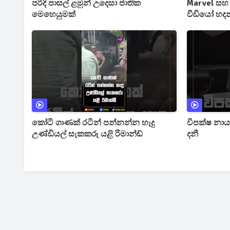
පරිදි පාසල් ළමුන් උදෙසා ජාතික
Marvel සහ S
මෙහෙයුමක්
වීඩියෝ හදන
කැපෙයි
කෝටි ගාණක් රටින් පන්නන්න හැදු
විපක්ෂ නා
උණ්ඩියල් සැකකරු යළි රිමාන්ඩ්
දනී