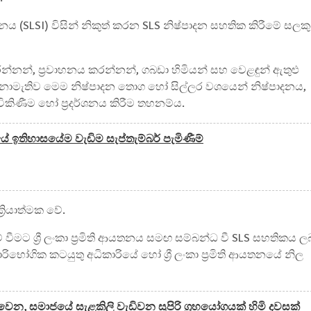
යතනය (SLSI) විසින් නිකුත් කරන SLS නිෂ්පාදන සහතික කිරීමේ සල
ින්නන්, ප්‍රවාහනය කරන්නන්, ගබඩා හිමියන් සහ වෙළඳුන් ඇතුළු
 නොමැතිව මෙම නිෂ්පාදන තොග හෝ සිල්ලර වශයෙන් නිෂ්පාදනය,
, විකිණීම හෝ ප්‍රදර්ශනය කිරීම තහනම්ය.
යේ ඉතිහාසයේම වැඩිම සැප්තැම්බර් පැමිණීම්
‍රියාත්මක වේ.
 වීමට ශ්‍රී ලංකා ප්‍රමිති ආයතනය සමඟ සම්බන්ධ වී SLS සහතිකය ල
රිභෝගික කටයුතු අධිකාරියේ හෝ ශ්‍රී ලංකා ප්‍රමිති ආයතනයේ නිල
න, සමාජයේ සැළකිලි වැඩිවන සුපිරි ග්‍රහයෝගයක් හිමි දවසක්