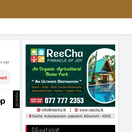
hs ago
ort
ප්‍රචාරණය
වීඩියෝ පුවත්