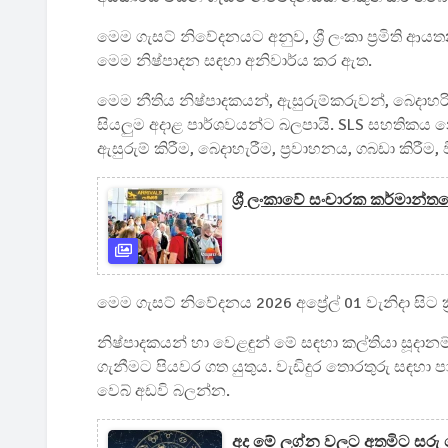
මෙම ගැසට් නිවේදනයට අනුව, ශ්‍රී ලංකා ප්‍රමිති ආ
මෙම නිෂ්පාදන සඳහා අනිවාර්ය කර ඇත.
මෙම නීතිය නිෂ්පාදකයන්, ඇසුරුම්කරුවන්, බෙදාහර
සියලුම අදාළ පාර්ශවයන්ට බලපායි. SLS සහතිකය
ඇසුරුම් කිරීම, බෙදාහැරීම, ප්‍රවාහනය, ගබඩා කිරීම
ශ්‍රී ලංකාවේ සංචාරක කර්මාන්ත
මෙම ගැසට් නිවේදනය 2026 අප්‍රේල් 01 වැනිදා සිට ක්
නිෂ්පාදකයන් හා වෙළඳුන් මේ සඳහා කල්තියා සූදානම්
ගැනීමට පියවර ගත යුතුය. වැඩිදුර තොරතුරු සඳහා පා
වෙබ් අඩවි බලන්න.
අද මේ ලග්න වලට අතමිට සරු වෙ