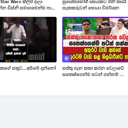
tar Wars ක්ලිප් දාලා
සුඛෝපභෝගී බසයකට ගිනි තබයි 
්න ඩිස්නි සමාගමෙන්ම පාර
සැකකරුවන් සොයා විමර්ශන
යකගේ සතුට...අම්මේ දන්නෝ
සත්තු ගැන කතා කරන වෙලාවේ
සතෙක්ගෙන්ම පටන් ගන්නම් ...