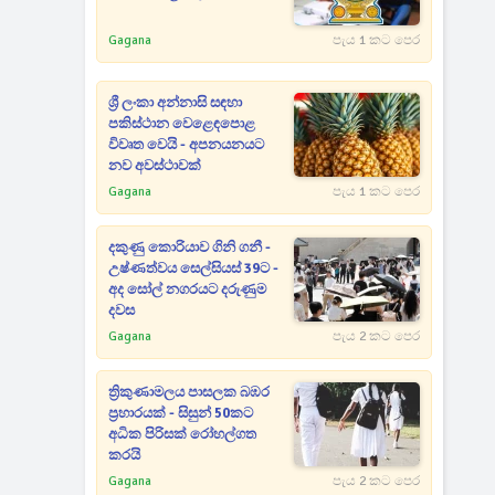
Gagana
පැය 1 කට පෙර
ශ්‍රී ලංකා අන්නාසි සඳහා
පකිස්ථාන වෙළෙඳපොළ
විවෘත වෙයි - අපනයනයට
නව අවස්ථාවක්
Gagana
පැය 1 කට පෙර
දකුණු කොරියාව ගිනි ගනී -
උෂ්ණත්වය සෙල්සියස් 39ට -
අද සෝල් නගරයට දරුණුම
දවස
Gagana
පැය 2 කට පෙර
ත්‍රිකුණාමලය පාසලක බඹර
ප්‍රහාරයක් - සිසුන් 50කට
අධික පිරිසක් රෝහල්ගත
කරයි
Gagana
පැය 2 කට පෙර