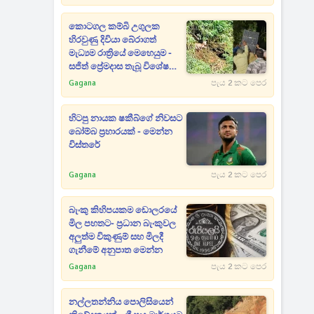
කොටගල කම්බි උගුලක
හිරවුණු දිවියා බේරාගත්
මැධ්‍යම රාත්‍රියේ මෙහෙයුම -
සජිත් ප්‍රේමදාස තැබූ විශේෂ
සටහන
Gagana
පැය 2 කට පෙර
හිටපු නායක ෂකීබ්ගේ නිවසට
බෝම්බ ප්‍රහාරයක් - මෙන්න
විස්තරේ
Gagana
පැය 2 කට පෙර
බැංකු කිහිපයකම ඩොලරයේ
මිල පහතට- ප්‍රධාන බැංකුවල
අලුත්ම විකුණුම් සහ මිලදී
ගැනීමේ අනුපාත මෙන්න
Gagana
පැය 2 කට පෙර
නල්ලතන්නිය පොලිසියෙන්