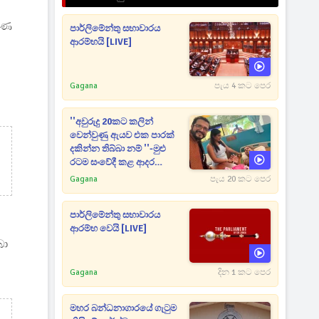
කුණ
පාර්ලිමේන්තු සභාවාරය
ආරම්භයි [LIVE]
Gagana
පැය 4 කට පෙර
''අවුරුදු 20කට කලින්
වෙන්වුණු ඇයව එක පාරක්
දකින්න තිබ්බා නම් ''-මුළු
රටම සංවේදී කළ ආදර
අමරණීය මතකය
Gagana
පැය 20 කට පෙර
පාර්ලිමේන්තු සභාවාරය
ආරම්භ වෙයි [LIVE]
බා
Gagana
දින 1 කට පෙර
මහර බන්ධනාගාරයේ ගැටුම