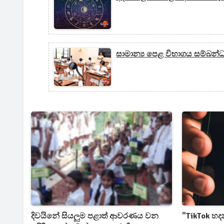
සාමාන්‍ය පෙළ විභාගය සම්බන
දිවයිනේ සියලුම පළාත් ආවරණය වන
"TikTok හද