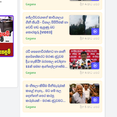
–
Gagana
දින 4 කට පෙර
ජේලර්වරයාගේ කාර්යාලය
ගිනි තියයි - විශාල පිපිරීමක් හා
වෙඩි හඬ ඇසුණු බව
තොරතුරු [VIDEO]
Gagana
දින 4 කට පෙර
රවී සෙනෙවිරත්නට හා ශානි
අබේසේකරට මරණ දඬුවම
දිය හැකියි? බරපතල චෝදනා
11ක් සමඟ ආන්දෝලනාත්මක
ප්‍රකාශයක් [VIDEO]
Gagana
දින 4 කට පෙර
මං හිතලා කිසිම මිනිමැරුමක්
කළේ නැහැ.. මට මේ පල
දෙන්නේ පෙර කරපු
කරුමයක් - මරණ දඬුවමට
කළින් කට ඇරපු පූජිත් හඬා
Gagana
දින 5 කට පෙර
වැටෙයි [VIDEO]