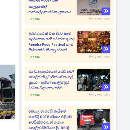
කිසියම් පාර්ශ්වයක
සැලසුමක්ද?
ආන්දෝලනාත්මක ප්‍රකාශයක්
එළියට [VIDEO]
Gagana
දින 3 කට පෙර
දවස් හතරක් එක දිගට කෑම
ලෝකෙක තනි වෙන්න ආසද?
Reecha Food Festival කෑම
පිස්සෙක්ට කියාපු දවසක්
මෙන්න
Gagana
දින 4 කට පෙර
බන්ධනාගාරයෙන් වෙඩි හඬ?
පොලිස් නිලධාරින් වෙත ගල්
ප්‍රහාර - ඥාතීන් පොලිස් මුර
බාධක බිඳගෙන යාමට
උත්සාහයක [VIDEO]
Gagana
දින 4 කට පෙර
රත්මලාන වෙඩි තැබීමේ
සංවේදී CCTV දර්ශන එළියට -
වෙඩික්කරුවන් සොයා
පොලිස් විමර්ශන [VIDEO]