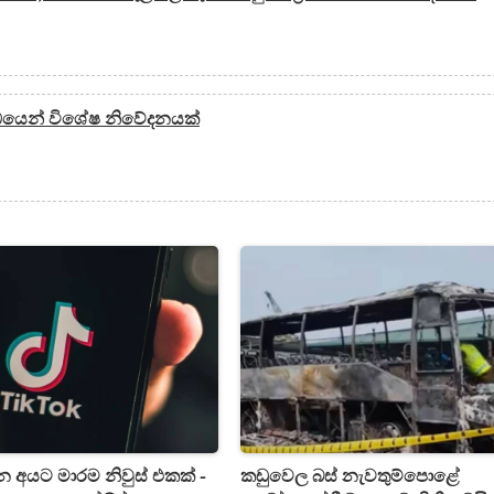
්ධයෙන් විශේෂ නිවේදනයක්
න අයට මාරම නිවුස් එකක් -
කඩුවෙල බස් නැවතුම්පොළේ