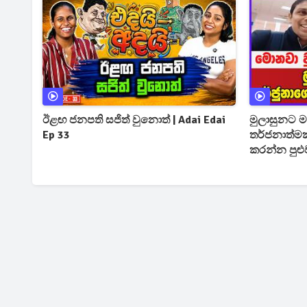
ඊළඟ ජනපති සජිත් වුනොත් | Adai Edai
මුලාසුනට මන
Ep 33
තර්ජනාත්මක
කරන්න පුළු