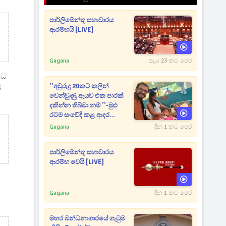
පාර්ලිමේන්තු සභාවාරය
ආරම්භයි [LIVE]
Gagana
පැය 23 කට පෙර
ෂධ
''අවුරුදු 20කට කලින්
ර
වෙන්වුණු ඇයව එක පාරක්
දකින්න තිබ්බා නම් ''-මුළු
රටම සංවේදී කළ ආදර
අමරණීය මතකය
Gagana
දින 1 කට පෙර
පාර්ලිමේන්තු සභාවාරය
ආරම්භ වෙයි [LIVE]
Gagana
දින 1 කට පෙර
මහර බන්ධනාගාරයේ ගැටුම