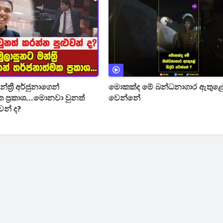
්ත්‍රී අර්ජුනාගෙන්
මොකක්ද මේ බන්ධනාගාර ඇතුළේ 
 ප්‍රකාශ...මොනවා වුනත්
වෙන්නේ
වන් ද?