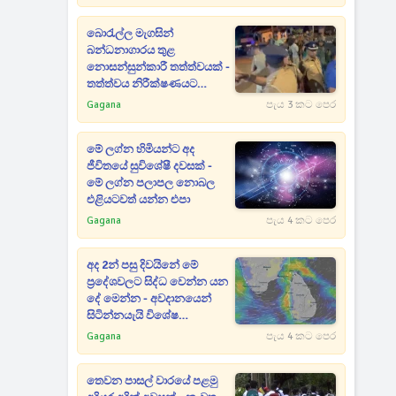
බොරැල්ල මැගසින්
බන්ධනාගාරය තුළ
නොසන්සුන්කාරී තත්ත්වයක් -
තත්ත්වය නිරීක්ෂණයට
ඩ්‍රෝන යානා ද යොදවයි
Gagana
පැය 3 කට පෙර
මේ ලග්න හිමියන්ට අද
ජීවිතයේ සුවිශේෂී දවසක් -
මේ ලග්න පලාපල නොබල
එළියටවත් යන්න එපා
Gagana
පැය 4 කට පෙර
අද 2න් පසු දිවයිනේ මේ
ප්‍රදේශවලට සිද්ධ වෙන්න යන
දේ මෙන්න - අවදානයෙන්
සිටින්නයැයි විශේෂ
නිවේදනයක්
Gagana
පැය 4 කට පෙර
තෙවන පාසල් වාරයේ පළමු