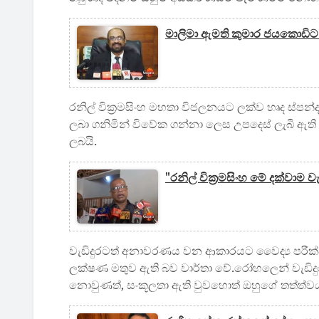
මාලිමා ඇමති කුමාර ජයකොඩිට අධ
රනිල් වික්‍රමසිංහ මහතා විජලනයට ලක්ව හෘද ස්ප
ලබා ගනිමින් විවේක ගන්නා ලෙස උපදෙස් ලැබී ඇති අ
ලබයි.
"රනිල් වික්‍රමසිංහ මේ දක්වා
වැඩිදුරටත් අනාවරණය වන ආකාරයට වෛද්‍ය පරීක්ෂ
ලක්ෂණ මතුව ඇති බව වාර්තා වේ.රෝහලෙන් වැඩ
නොවුණත්, සංකූලතා ඇති වුවහොත් ඔහුගේ තත්ත්වය