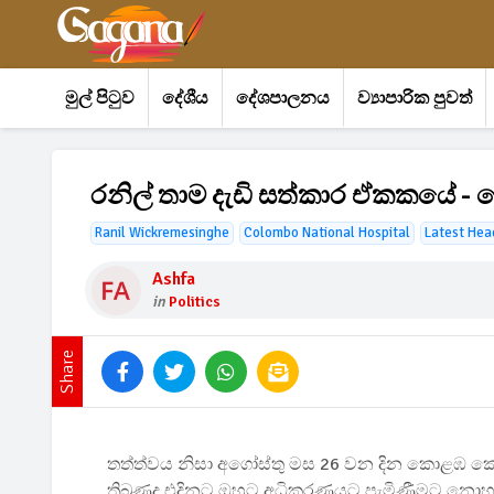
මුල් පිටුව
දේශීය
දේශපාලනය
ව්‍යාපාරික පුවත්
රනිල් තාම දැඩි සත්කාර ඒකකයේ - හ
Ranil Wickremesinghe
Colombo National Hospital
Latest Hea
Ashfa
in
Politics
Share
තත්ත්වය නිසා අගෝස්තු මස 26 වන දින කොළඹ කො
තිබුණද එදිනට ඔහුට අධිකරණයට පැමිණීමට නොහැකි