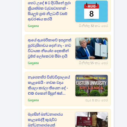
හෙට උදේ 8 ට දිවයිනේ පුරා
ක්‍රියාත්මක වැඩසටහනක් -
සියලුම ග්‍රාම නිලධාරී වසම්
ආවරණය කරයි
Gagana
මිනිත්තු 32 කට පෙර
ආයේ ඇමෙරිකාවේ ඉපදුනත්
පුරවැසිභාවය දෙන් නෑ - නව
විධායක නියෝග දෙකකින්
ට්‍රම්ප් ලෝකෙටම සීමා දායි
Gagana
මිනිත්තු 55 කට පෙර
නැගෙනහිර විශ්වවිද්‍යාලයේ
කැළඹෙයි - නවක වදය
කියලා කරලා තියෙන දේ -
CID එකෙන් සිසුන් 6ක්
අත්අඩංගුවට
Gagana
පැය 1 කට පෙර
මැගසින් බන්ධනාගාරය
කැලඹෙද්දී කුරුවිට
බන්ධනාගාරයෙත්