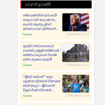
වෙනත් ප්‍රවෘත්ති
මේක ඉක්මනින් ඉවර වෙයි
එයාලට වැඩි කාලයක් නෑ..
ලොවම කළඹපු යුද්ධේ
අවසානය ගැන ට්‍රම්ප්ගෙන්
ඇඟ හිරි වැටෙන ප්‍රකාශයක්
Gagana
මිනිත්තු 9 කට පෙර
කුරුවිට බන්ධනාගාරයේ
නැවතත් උණුසුම් තත්ත්වයක් -
තත්ත්වය පාලනයට විශේෂ
කාර්ය බලකාය කැඳවයි
Gagana
මිනිත්තු 19 කට පෙර
"ක්‍රිකට් දෙවියන්" ලෙස
හදුන්වන සචින්ගේ වටිනාකම
තවත් ඉහළට - ක්‍රීඩාවෙන්
විශ්‍රාම ගියත් වටිනාකම
අඩුවෙලා නැහැ
Gagana
මිනිත්තු 30 කට පෙර