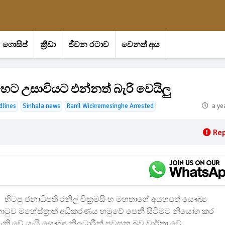
ගොසිප්
ක්‍රීඩා
ජීවන රටාව
වෙනත් අය
ෙට උසාවියට එන්නත් බැරි වෙයිලු
dlines
Sinhala news
Ranil Wickremesinghe Arrested
a ye
Rep
හිටපු ජනාධිපති රනිල් වික්‍රමසිංහ මහතාගේ අයහපත් සෞඛ්‍ය
ටුව මහේස්ත්‍රාත් අධිකරණය හමුවේ පෙනී සිටීමට නියෝග කර
 වේ යැයි සෞඛ්‍ය නිලධාරීන් පවසන බව වාර්තා වේ.