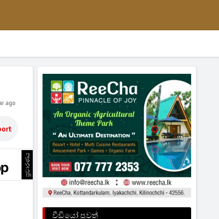
ar ago
ort
ප්‍රචාරණය
වීඩියෝ පුවත්