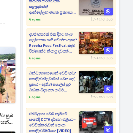
කිසියම් පාර්ශ්වයක
සැලසුමක්ද?
ආන්දෝලනාත්මක ප්‍රකාශයක්
එළියට [VIDEO]
Gagana
දින 4 කට පෙර
දවස් හතරක් එක දිගට කෑම
ලෝකෙක තනි වෙන්න ආසද?
Reecha Food Festival කෑම
පිස්සෙක්ට කියාපු දවසක්
මෙන්න
Gagana
දින 4 කට පෙර
බන්ධනාගාරයෙන් වෙඩි හඬ?
පොලිස් නිලධාරින් වෙත ගල්
ප්‍රහාර - ඥාතීන් පොලිස් මුර
බාධක බිඳගෙන යාමට
උත්සාහයක [VIDEO]
Gagana
දින 5 කට පෙර
රත්මලාන වෙඩි තැබීමේ
්ට සුබ
සංවේදී CCTV දර්ශන එළියට -
යෙන්
වෙඩික්කරුවන් සොයා
පොලිස් විමර්ශන [VIDEO]