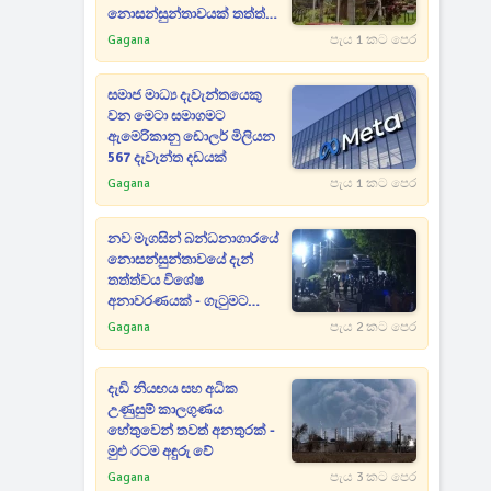
නොසන්සුන්තාවයක් තත්ත්වය
පාලනයට පොලිසියෙන් කඳුළු
Gagana
පැය 1 කට පෙර
ගෑස්
සමාජ මාධ්‍ය දැවැන්තයෙකු
වන මෙටා සමාගමට
ඇමෙරිකානු ඩොලර් මිලියන
567 දැවැන්ත දඩයක්
Gagana
පැය 1 කට පෙර
නව මැගසින් බන්ධනාගාරයේ
නොසන්සුන්තාවයේ දැන්
තත්ත්වය විශේෂ
අනාවරණයක් - ගැටුමට
හේතුවත් හෙළිවෙයි
Gagana
පැය 2 කට පෙර
දැඩි නියඟය සහ අධික
උණුසුම් කාලගුණය
හේතුවෙන් තවත් අනතුරක් -
මුළු රටම අඳුරු වේ
Gagana
පැය 3 කට පෙර