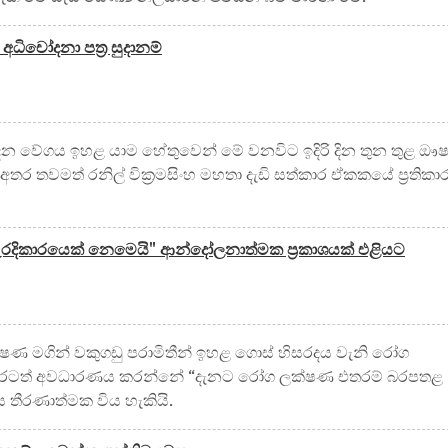
ිචෝදනා පත‍්‍ර සුදානම්
න්දන වේගය ඉහළ යාම හේතුවෙන් මේ වනවිට ඉදිරි දින තුන තුළ ඖ
තර තවමත් රනිල් වික්‍රමසිංහ මහතා දැඩි සත්කාර ඒකකයේ ප්‍රතිකා
ම වැරදිකාරයෙක් නෙමෙයි" ආන්දෝලනාත්මක ප්‍රකාශයක් එළියට
ණ මගින් වකුගඩු පරාමිතීන් ඉහළ ගොස් හිසරදය වැනි රෝග
ිදුරටත් අවධාරණය කරන්නේ “දැනට රෝග ලක්ෂණ එතරම් බරපතළ
 තීරණාත්මක විය හැකියි.