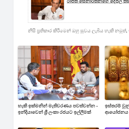
රාජිත සේනාරත්නගේ දේපල තහ
නිසි ප්‍රතිකාර කිරීමෙන් ඔහු සුවය ලැබිය හැකි නම
හැකි ඉක්මනින් මැතිවරණය පවත්වන්න -
ඉස්තරම් වුන
ඉන්දියාවෙන් ශ්‍රී ලංකා රජයට ඉල්ලීමක්
ආයෝජනය ක