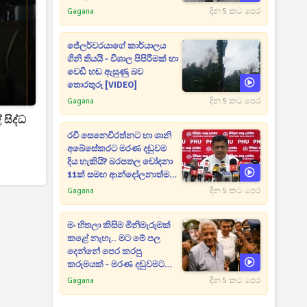
Gagana
දින 5 කට පෙර
ජේලර්වරයාගේ කාර්යාලය
ගිනි තියයි - විශාල පිපිරීමක් හා
වෙඩි හඬ ඇසුණු බව
තොරතුරු [VIDEO]
Gagana
දින 5 කට පෙර
සිද්ධ
රවී සෙනෙවිරත්නට හා ශානි
අබේසේකරට මරණ දඬුවම
දිය හැකියි? බරපතල චෝදනා
11ක් සමඟ ආන්දෝලනාත්මක
ප්‍රකාශයක් [VIDEO]
Gagana
දින 5 කට පෙර
මං හිතලා කිසිම මිනිමැරුමක්
කළේ නැහැ.. මට මේ පල
දෙන්නේ පෙර කරපු
කරුමයක් - මරණ දඬුවමට
කළින් කට ඇරපු පූජිත් හඬා
Gagana
දින 5 කට පෙර
වැටෙයි [VIDEO]