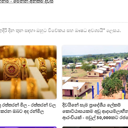
නම් - මෙන්න අන්තිම දවස
ුත්, ඉදිරි දින තුන සඳහා ඔහුට විවේකය සහ ඖෂධ අවශ්‍යයි” ලෙසය.
ු රත්තරන් මිල - රත්තරන් වල
දිවයිනේ සෑම ප්‍රාදේශීය ලේකම්
රන ඔබට අද රන්මිල
කොට්ඨාසයකම අඩු ආදායම්ලාභීන
ආරංචියක් - පවුල් 30,000කට රජ
නිවාස