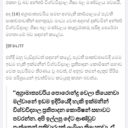
එකඟ වූ බව අන්තර් විශ්වවිද්‍යාල ශිෂ්‍ය බල මණ්ඩලය පවසයි.
අද (18) අග්‍රාමාත්‍යවරිය සමඟ අගමැති කාර්යාලයේ පැවති
සාකච්ඡාවකින් අනතුරුව මාධ්‍ය වෙත අදහස් දක්වමින් අන්තර්
විශ්වවිද්‍යාල ශිෂ්‍ය බල මණ්ඩලය කැඳවුම්කරු සසිඳු පෙරේරා
මහතා මේ බව සඳහන් කළේය.
[BF84JTF
එහිදී ඔහු වැඩිදුරටත් සඳහන් කළේ, පැවති සාකච්ඡාවේදී මෙම
ඉඩම හැකි ඉක්මනින් විශ්වවිද්‍යාල ප්‍රතිපාදන කොමිෂන් සභාව
වෙත පැවරීමට තීරණය වූ බවත්, ඒ අනුව තමන් ඇතුළු පිරිස
එම පරිශ්‍රයෙන් ඉවත්වීමට කටයුතු කරන බවත්ය.
“අග්‍රාමාත්‍යවරිය පොරොන්දු වෙලා තියෙනවා
මල්වානේ ඉඩම ඉදිරියේදී හැකි ඉක්මනින්
විශ්වවිද්‍යාල ප්‍රතිපාදන කොමිෂන් සභාවට
පවරන්න. අපි ඉල්ලපු දේට ආණ්ඩුව
පැත්තෙන් ප්‍රතිචාරයක් ලැබිලා තියෙනවා. ඒ