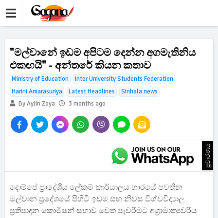
"මල්වානේ ඉඩම අපිටම දෙන්න අගමැතිනිය
එකඟයි" - අන්තරේ කියන කතාව
Ministry of Education
Inter University Students Federation
Harini Amarasuriya
Latest Headlines
Sinhala news
By Aylin Zoya
3 months ago
ප්‍රචාරණය
දොම්පේ ප්‍රාදේශීය ලේකම් කාර්යාලය භාරයේ පවතින
මල්වාන ප්‍රදේශයේ පිහිටි ඉඩම සහ නිවස විශ්වවිද්‍යාල
ප්‍රතිපාදන කොමිෂන් සභාව වෙත පැවරීමට අග්‍රාමාත්‍යවරිය