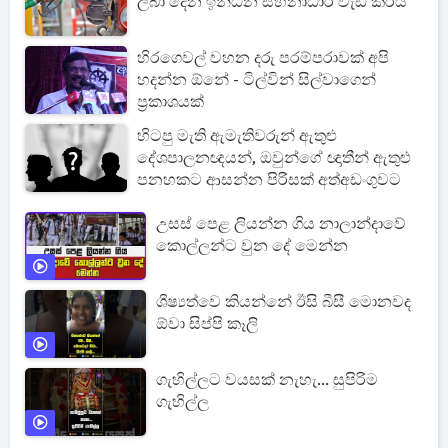
ලබා දෙන ඉන්ධන සහනාධාර වැඩි කරයි
හිරගෙවල් වහන දරු පරම්පරාවක් අපි
හදන්න ඕනේ - ටිල්වින් සිල්වාගෙන්
ප්‍රකාශයක්
හිටපු මැති ඇමැතිවරුන් ඇතුළු
දේශපාලනඥයන්, ඔවුන්ගේ ඥාතීන් ඇතුළු
පනහකට ආසන්න පිරිසක් අත්අඩංගුවට
උසස් පෙළ ලියන්න ගිය නාලාන්දාවේ
කොල්ලන්ට වුන දේ මෙන්න
ශිෂ්‍යත්වෙ කියන්නේ ඊසි බීසී මොනවද
ඕවා සිප්පි කෑලි
ගැහිල්ලට වයසක් නැහැ... සුපිරිම
ගැහිල්ල