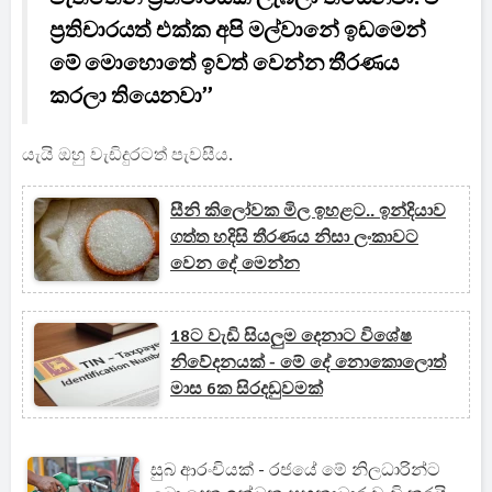
ප්‍රතිචාරයත් එක්ක අපි මල්වානේ ඉඩමෙන්
මේ මොහොතේ ඉවත් වෙන්න තීරණය
කරලා තියෙනවා”
යැයි ඔහු වැඩිදුරටත් පැවසීය.
සීනි කිලෝවක මිල ඉහළට.. ඉන්දියාව
ගත්ත හදිසි තීරණය නිසා ලංකාවට
වෙන දේ මෙන්න
18ට වැඩි සියලුම දෙනාට විශේෂ
නිවේදනයක් - මේ දේ නොකොලොත්
මාස 6ක සිරදඩුවමක්
සුබ ආරංචියක් - රජයේ මේ නිලධාරින්ට