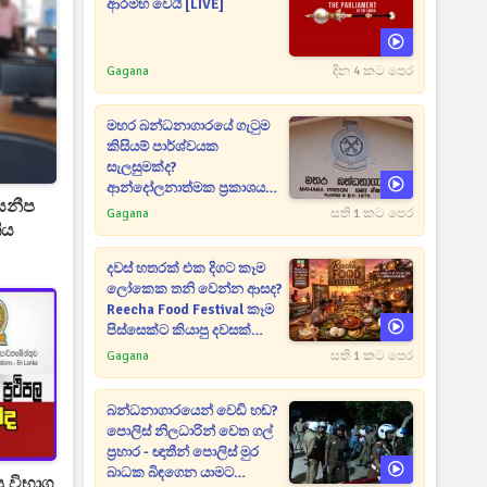
ආරම්භ වෙයි [LIVE]
Gagana
දින 4 කට පෙර
මහර බන්ධනාගාරයේ ගැටුම
කිසියම් පාර්ශ්වයක
සැලසුමක්ද?
ආන්දෝලනාත්මක ප්‍රකාශයක්
අසනීප
එළියට [VIDEO]
Gagana
සති 1 කට පෙර
ීය
දවස් හතරක් එක දිගට කෑම
ලෝකෙක තනි වෙන්න ආසද?
Reecha Food Festival කෑම
පිස්සෙක්ට කියාපු දවසක්
මෙන්න
Gagana
සති 1 කට පෙර
බන්ධනාගාරයෙන් වෙඩි හඬ?
පොලිස් නිලධාරින් වෙත ගල්
ප්‍රහාර - ඥාතීන් පොලිස් මුර
බාධක බිඳගෙන යාමට
 විභාග