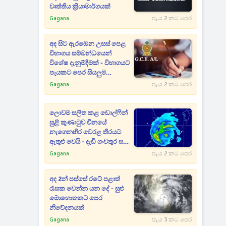
වෘත්තිය ක්‍රියාමාර්ගයක්
Gagana
පැය 2 කට පෙර
අද සිට ඇරඹෙන උසස් පෙළ
විභාගය සම්බන්ධයෙන්
විශේෂ දැනුම්දීමක් - විභාගයට
පැයකට පෙර සියලුම
අයදුම්කරුවන් පැමිණිය යුතුයි
Gagana
පැය 2 කට පෙර
ලොවම සලිත කළ ඩොල්ෆින්
සුළි කුණාටුව චීනයේ
නැගෙනහිර වෙරළ තීරයට
ඇතුළු වෙයි - දැඩි ගංවතුර සහ
නායයෑම් අවදානම් සමඟින්
Gagana
පැය 2 කට පෙර
ගුවන් ගමන් අවලංගුයි
අද 2න් පස්සේ රටේ පළාත්
රැසක වෙන්න යන දේ - සුළු
මොහොතකට පෙර
නිවේදනයක්
Gagana
පැය 3 කට පෙර