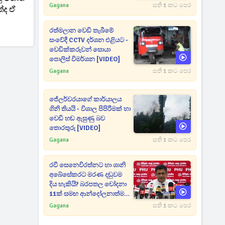
උත්සාහයක [VIDEO]
Gagana
සති 1 කට පෙර
්ද ඒ
රත්මලාන වෙඩි තැබීමේ
සංවේදී CCTV දර්ශන එළියට -
වෙඩික්කරුවන් සොයා
පොලිස් විමර්ශන [VIDEO]
Gagana
සති 1 කට පෙර
ජේලර්වරයාගේ කාර්යාලය
ගිනි තියයි - විශාල පිපිරීමක් හා
වෙඩි හඬ ඇසුණු බව
තොරතුරු [VIDEO]
Gagana
සති 1 කට පෙර
රවී සෙනෙවිරත්නට හා ශානි
අබේසේකරට මරණ දඬුවම
දිය හැකියි? බරපතල චෝදනා
11ක් සමඟ ආන්දෝලනාත්මක
ප්‍රකාශයක් [VIDEO]
Gagana
සති 1 කට පෙර