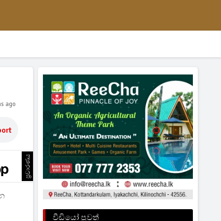
hs ago
ort
ප්‍රචාරණය
පන
වීඩියෝ පුවත්