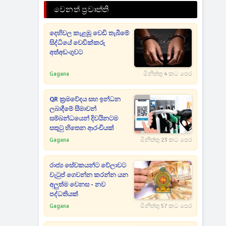
වෙනත් ප්‍රවෘත්ති
දෙහිවල කැළඹූ වෙඩි තැබීමේ
සිද්ධියේ වෙඩික්කරු
අත්අඩංගුවට
Gagana
මිනිත්තු 4 කට පෙර
QR ක්‍රමවේදය සහ ඉන්ධන
ලබාදීමේ සීමාවන්
සම්බන්ධයෙන් දිවයිනටම
සතුටු හිතෙන ආරංචියක්
Gagana
මිනිත්තු 23 කට පෙර
රාජ්‍ය සේවකයන්ට වේලාවට
වැටුප් ගෙවන්න කරන්න යන
අලුත්ම වෙනස - නව
පද්ධතියක්
Gagana
මිනිත්තු 57 කට පෙර