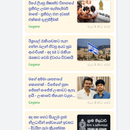
ඊයේ ලියපු ශිෂ්‍යත්ව විභාගයේ
ප්‍රතිඵල ලබන සැප්තැම්බර්
මාසේ - ප්‍රතිඵල එන දවසත්
එක්කම දැනුම්දීමක්
Gagana
පැය 1 කට පෙර
ඊශ්‍රායල් රැකියාවකට පැන
ගන්න බලන් හිටපු අයට සුබ
ආරංචියක් - අද 12 ට රැකියා
රැසකට වෙබ් ද්වාරය විවෘතයි
Gagana
පැය 1 කට පෙර
මගේ අම්මා යාපනයේ
කෙනෙක් - විජේගේ පුතා
ජේසන් සංජේත් ලංකාවට ඇහැ
දායි - ලංකාවේ තියෙන වැදගත්
දේපළක් ගැන කට අරී
Gagana
පැය 2 කට පෙර
අද සහ හෙට සියලුම ග්‍රාම
නිලධාරින් සේවයෙන් ඉවතට
- දිවයින පුරා ක්‍රියාත්මක