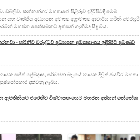
ිව්. ඩබ්ලිව්. කන්නන්ගර මහතාගේ පිළිරුව ඉදිරිපිටදී මෙම
පන සහ වෘත්තීය අධ්‍යාපන අමාත්‍ය අග්‍රාමාත්‍ය ආචාර්ය හරිනි අමරසූර
මින් මහජන පෙත්සමකට අත්සන් ගැනීමද සිදු විය.
ා - හරිනිට විරුද්ධව අධ්‍යාපන අමාත්‍යාංශය ඉදිරිපිට අඛණ්ඩ
ක සජිත් ප්‍රේමදාස, සර්වජන බලයේ නායක දිලිත් ජයවීර මහතා
ට පුෂ්පෝපහාර දක්වනු ලැබීය.
යාපන ඇමතිනියට එරෙහිව විශ්වාසභංගයට මහජන අත්සන් ගන්නේක