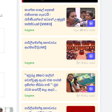
කාන්තා පාසල් දෙකක්
ිය
එකිනෙක ගැටෙයි -
රැජිණියන්ගේ සටනේ උණුසුම්
තත්ත්වයක් [VIDEO]
Gagana
පැය 20 කට පෙර
පාර්ලිමේන්තු සභාවාරය
ආරම්භයි [LIVE]
Gagana
දින 3 කට පෙර
''අවුරුදු 20කට කලින්
වෙන්වුණු ඇයව එක පාරක්
දකින්න තිබ්බා නම් ''-මුළු
රටම සංවේදී කළ ආදර
අමරණීය මතකය
Gagana
දින 4 කට පෙර
පාර්ලිමේන්තු සභාවාරය