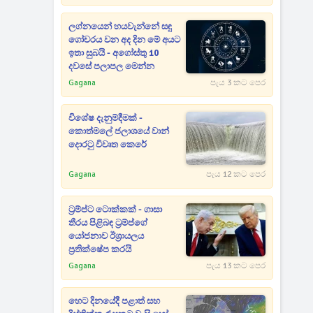
ලග්නයෙන් හයවැන්නේ සඳු
ගෝචරය වන අද දින මේ අයට
ඉතා සුබයි - අගෝස්තු 10
දවසේ පලාපල මෙන්න
Gagana
පැය 3 කට පෙර
විශේෂ දැනුම්දීමක් -
කොත්මලේ ජලාශයේ වාන්
දොරටු විවෘත කෙරේ
Gagana
පැය 12 කට පෙර
ට්‍රම්ප්ට ටොක්කක් - ගාසා
තීරය පිළිබඳ ට්‍රම්ප්ගේ
යෝජනාව ඊශ්‍රායලය
ප්‍රතික්ෂේප කරයි
Gagana
පැය 13 කට පෙර
හෙට දිනයේදී පළාත් සහ