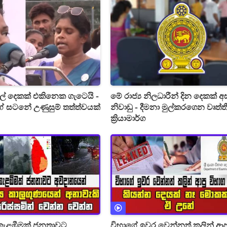
ල් දෙකක් එකිනෙක ගැටෙයි -
මේ රාජ්‍ය නිලධාරීන් දින දෙකක් 
ේ සටනේ උණුසුම් තත්ත්වයක්
නිවාඩු - දීමනා මුල්කරගෙන වෘත්ත
ක්‍රියාමාර්ග
කැළඹීමක් ජනතාවට
විභාගේ ඉවර වෙන්නත් කලින් ආපු