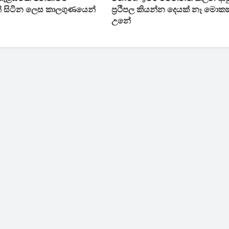
 සිටින ලෙස කාලගුණයෙන්
ප්‍රථිපල කියන්න දෙයක් නෑ මොකක
උනේ