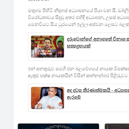
මතුගම පිහිටි නිදහස් අධ්‍යාපනයේ පියා වන සී. ඩබ්ල
විරෝධතාවය සිදුවූ අතර එහිදී අධ්‍යාපන, උසස් අධ්‍යා
මෙනවියට සිය ධුරයෙන් ඉල්ලා අස්වන ලෙසට බලකර
දරුවොන්ගේ අනාගතේ විනාශ කරනව
සත්‍යග්‍රහයක්
ඉන් අනතුරුව සමගි ජන බලවේගයේ නායක විපක්ෂනාය
ඇතුළු පක්ෂ නායකයින් විසින් කන්නන්ගර පිළිරුව
අද දවස තීරණාත්මකයි - අධ්‍
ඇරඹේ