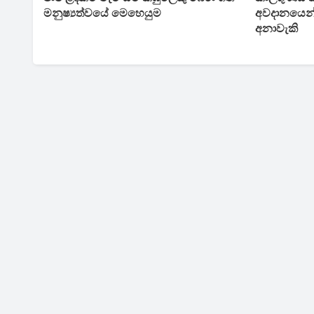
මනුෂ්‍යත්වයේ මෙහෙයුම
අවදානයෙන්
අනාවැකි