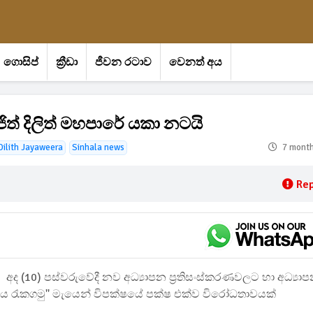
ගොසිප්
ක්‍රීඩා
ජීවන රටාව
වෙනත් අය
ිත් දිලිත් මහපාරේ යකා නටයි
Dilith Jayaweera
Sinhala news
7 mont
Rep
අද (10) පස්වරුවේදී නව අධ්‍යාපන ප්‍රතිසංස්කරණවලට හා අධ්‍යා
නය රැකගමු'' මැයෙන් විපක්ෂයේ පක්ෂ එක්ව විරෝධතාවයක්