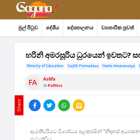
මුල් පිටුව
දේශීය
දේශපාලනය
ව්‍යාපාරික පුවත්
හරිනි අමරසූරිය ධුරයෙන් ඉවතට? සජ
Ministry of Education
Sajith Premadasa
Harini Amarasuriya
Ashfa
in
Politics
Share
ඇමතිවරියට විරෝධය පළකරමින් ''නිදහස් අධ්‍යාප
පැවැත්වීය.