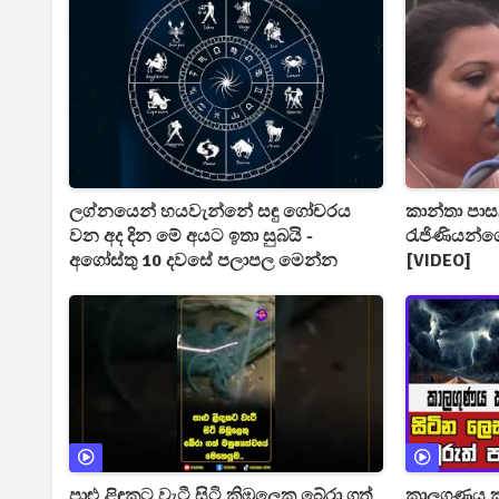
ලග්නයෙන් හයවැන්නේ සඳු ගෝචරය
කාන්තා පාස
වන අද දින මේ අයට ඉතා සුබයි -
රැජිණියන්ග
අගෝස්තු 10 දවසේ පලාපල මෙන්න
[VIDEO]
පාළු ළිඳකට වැටී සිටි කිඹුලෙකු බේරා ගත්
කාලගුණය 