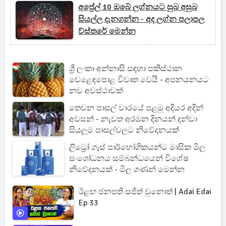
අප්‍රේල් 10 ඔබේ ලග්නයට සුබ අසුබ
සියල්ල දැනගන්න - අද ලග්න පලාපල
ව්ස්තරේ මෙන්න
ශ්‍රී ලංකා අන්නාසි සඳහා පකිස්ථාන
වෙළෙඳපොළ විවෘත වෙයි - අපනයනයට
නව අවස්ථාවක්
තෙවන පාසල් වාරයේ පළමු අදියර අදින්
අවසන් - නැවත අරඹන දිනයන් දන්වා
සියලුම පාසල්වලට නිවේදනයක්
ලිට්‍රෝ ගෑස් පාර්භෝගිකයන්ට මාසික මිල
සංශෝධනය සම්බන්ධයෙන් විශේෂ
නිවේදනයක් - මිල ගණන් මෙන්න
ඊළඟ ජනපති සජිත් වුනොත් | Adai Edai
Ep 33