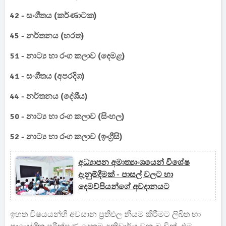
42 - සංගීතය (කර්ණාටක)
45 - නර්තනය (හරත)
51 - නාට්‍ය හා රංග කලාව (දෙමළ)
41 - සංගීතය (අපරදිග)
44 - නර්තනය (දේශීය)
50 - නාට්‍ය හා රංග කලාව (සිංහල)
52 - නාට්‍ය හා රංග කලාව (ඉංග්‍රීසි)
අධ්‍යාපන අමාත්‍යාංශයෙන් විශේෂ
දැනුම්දීමක් - පාසල් වලට හා
දෙමව්පියන්ගේ අවදානයට
ඉහත විෂයයන්හි අවසාන ප්‍රතිඵල නියම කිරීමට ලිඛිත හා