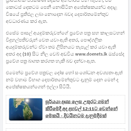
ප්‍රායෝගික පරීක්ෂණ දෙකම අනිවාර්ය වන බැවින්, එම
කොටස් දෙකටම පෙනී නොසිටින අපේක්ෂකයන්ට අදාළ
විෂයේ ප්‍රතිඵල ලබා නොදෙන බවද දෙපාර්තමේන්තුව
අවධාරණය කර ඇත.
එසේම පාසල් අයදුම්කරුවන්ගේ ප්‍රවේශ පත්‍ර සහ කාලසටහන්
විදුහල්පතිවරුන් වෙත යවා ඇති අතර, පෞද්ගලික
අයදුම්කරුවන්ට ඒවා තම ලිපිනයට තැපැල් කර යවා ඇති
අතර අද (10) සිට නිල වෙබ් අඩවිය www.doenets.lk ඔස්සේද
ප්‍රවේශ පත්‍ර බාගත කරගත හැකි බව දන්වා ඇත.
එමෙන්ම ප්‍රවේශ පත්‍රවල දෝෂ හෝ සංශෝධන අවශ්‍යතා ඇත්
නම් වහාම විභාග දෙපාර්තමේන්තුවට දැනුම් දෙන මෙන් ද
අපේක්ෂකයන්ගෙන් ඉල්ලා සිටියි.
සූර්යයා දෘශ්‍ය ලෙස උතුරට ගමන්
කිරීමේදී අද දහවල් 12:11ට වෙන්නේ
මේකයි - දිවයිනටම දැනුම්දීමක්