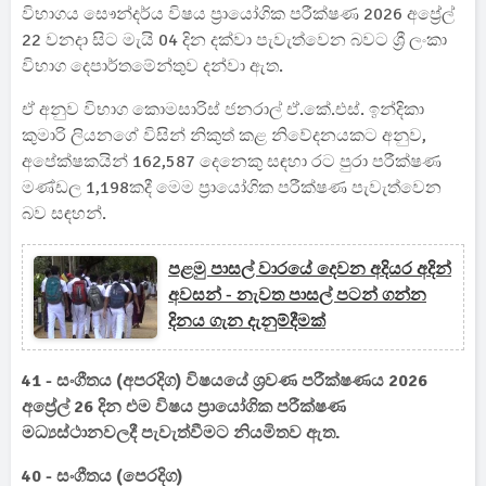
විභාගය සෞන්දර්ය විෂය ප්‍රායෝගික පරීක්ෂණ 2026 අප්‍රේල්
22 වනදා සිට මැයි 04 දින දක්වා පැවැත්වෙන බවට ශ්‍රී ලංකා
විභාග දෙපාර්තමේන්තුව දන්වා ඇත.
ඒ අනුව විභාග කොමසාරිස් ජනරාල් ඒ.කේ.එස්. ඉන්දිකා
කුමාරි ලියනගේ විසින් නිකුත් කළ නිවේදනයකට අනුව,
අපේක්ෂකයින් 162,587 දෙනෙකු සඳහා රට පුරා පරීක්ෂණ
මණ්ඩල 1,198කදී මෙම ප්‍රායෝගික පරීක්ෂණ පැවැත්වෙන
බව සඳහන්.
පළමු පාසල් වාරයේ දෙවන අදියර අදින්
අවසන් - නැවත පාසල් පටන් ගන්න
දිනය ගැන දැනුම්දීමක්
41 - සංගීතය (අපරදිග) විෂයයේ ශ්‍රවණ පරීක්ෂණය 2026
අප්‍රේල් 26 දින එම විෂය ප්‍රායෝගික පරීක්ෂණ
මධ්‍යස්ථානවලදී පැවැත්වීමට නියමිතව ඇත.
40 - සංගීතය (පෙරදිග)