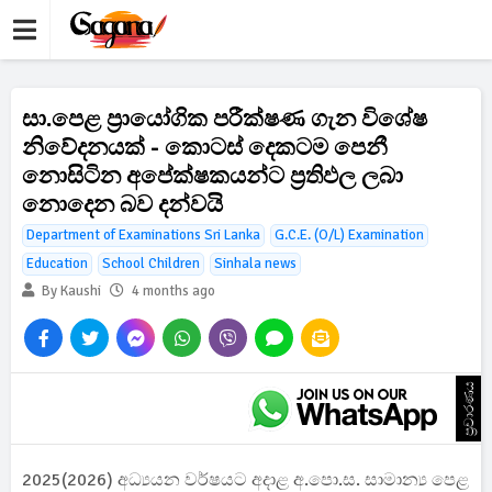
සා.පෙළ ප්‍රායෝගික පරීක්ෂණ ගැන විශේෂ
නිවේදනයක් - කොටස් දෙකටම පෙනී
නොසිටින අපේක්ෂකයන්ට ප්‍රතිඵල ලබා
නොදෙන බව දන්වයි
Department of Examinations Sri Lanka
G.C.E. (O/L) Examination
Education
School Children
Sinhala news
By Kaushi
4 months ago
ප්‍රචාරණය
2025(2026) අධ්‍යයන වර්ෂයට අදාළ අ.පො.ස. සාමාන්‍ය පෙළ