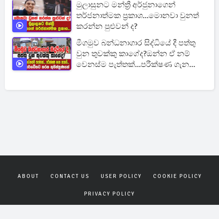
මුලාසුනට මන්ත්‍රී අර්ජුනාගෙන්
තර්ජනාත්මක ප්‍රකාශ...මොනවා වුනත්
කරන්න පුළුවන් ද?
මීගමුව බන්ධනාගාර සිද්ධියේ දී පත්තු
වුන තුවක්කු කාගේද?ඔන්න ඒ නම්
වෙනස්ම පැත්තක්...පරීක්ෂණ ගැන
සැකයි.
ABOUT
CONTACT US
USER POLICY
COOKIE POLICY
PRIVACY POLICY