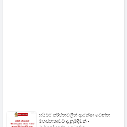
සයිබර් තර්ජනවලින් ආරක්ෂා වෙන්න
මහජනතාවට දැනුම්දීමක් -