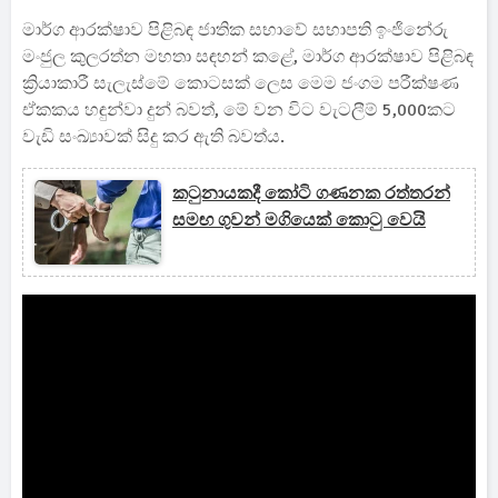
මාර්ග ආරක්ෂාව පිළිබඳ ජාතික සභාවේ සභාපති ඉංජිනේරු
මංජුල කුලරත්න මහතා සඳහන් කළේ, මාර්ග ආරක්ෂාව පිළිබඳ
ක්‍රියාකාරී සැලැස්මේ කොටසක් ලෙස මෙම ජංගම පරීක්ෂණ
ඒකකය හඳුන්වා දුන් බවත්, මේ වන විට වැටලීම් 5,000කට
වැඩි සංඛ්‍යාවක් සිදු කර ඇති බවත්ය.
කටුනායකදී කෝටි ගණනක රත්තරන්
සමඟ ගුවන් මගියෙක් කොටු වෙයි