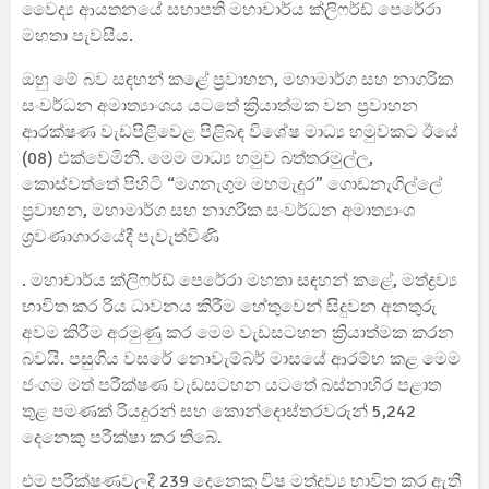
වෛද්‍ය ආයතනයේ සභාපති මහාචාර්ය ක්ලිෆර්ඩ් පෙරේරා
මහතා පැවසීය.
ඔහු මේ බව සඳහන් කළේ ප්‍රවාහන, මහාමාර්ග සහ නාගරික
සංවර්ධන අමාත්‍යාංශය යටතේ ක්‍රියාත්මක වන ප්‍රවාහන
ආරක්ෂණ වැඩපිළිවෙළ පිළිබඳ විශේෂ මාධ්‍ය හමුවකට ඊයේ
(08) එක්වෙමිනි. මෙම මාධ්‍ය හමුව බත්තරමුල්ල,
කොස්වත්තේ පිහිටි “මගනැගුම මහමැදුර” ගොඩනැගිල්ලේ
ප්‍රවාහන, මහාමාර්ග සහ නාගරික සංවර්ධන අමාත්‍යාංශ
ශ්‍රවණාගාරයේදී පැවැත්විණි
. මහාචාර්ය ක්ලිෆර්ඩ් පෙරේරා මහතා සඳහන් කළේ, මත්ද්‍රව්‍ය
භාවිත කර රිය ධාවනය කිරීම හේතුවෙන් සිදුවන අනතුරු
අවම කිරීම අරමුණු කර මෙම වැඩසටහන ක්‍රියාත්මක කරන
බවයි. පසුගිය වසරේ නොවැම්බර් මාසයේ ආරම්භ කළ මෙම
ජංගම මත් පරීක්ෂණ වැඩසටහන යටතේ බස්නාහිර පළාත
තුළ පමණක් රියදුරන් සහ කොන්දොස්තරවරුන් 5,242
දෙනෙකු පරීක්ෂා කර තිබේ.
එම පරීක්ෂණවලදී 239 දෙනෙකු විෂ මත්ද්‍රව්‍ය භාවිත කර ඇති