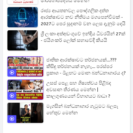
මාර්ගෝපදේශය මෙන්න
රාජ්‍ය ආයතනවල පෞද්ගලික දත්ත
ආරක්ෂාවට නව නීතිමය මගපෙන්වීමක් -
2027ට පෙර සූදානම් වන ලෙස දැනුම් දෙයි
ශ්‍රී ලංකා අත්අඩංගුවේ ඉන්දීය ධීවරයින් 27ක්
- ජයිශංකර් ලෝක් සභාවේදී කියයි
ජාතික ආරක්ෂාවට තර්ජනයක්...???
කිසිඳු තර්ජනයක් නැහැ... පරස්පර
ප්‍රකාශ - ඊළඟට මොන බන්ධනාගාරය ද?
උසස් පෙළ සහ ශිෂ්‍යත්වය පිළිබද
අවසාන තීරණය මෙන්න |
කාලගුණයෙන් විභාගයට බාධා ?
මැගසින් බන්ධනාගාර ගැටුමට බලපෑ
හේතුව මෙන්න