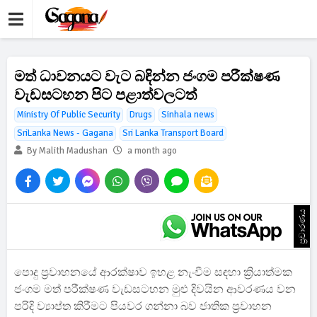
මත් ධාවනයට වැට බඳින්න ජංගම පරීක්ෂණ
වැඩසටහන පිට පළාත්වලටත්
Ministry Of Public Security
Drugs
Sinhala news
SriLanka News - Gagana
Sri Lanka Transport Board
By Malith Madushan
a month ago
ප්‍රචාරණය
පොදු ප්‍රවාහනයේ ආරක්ෂාව ඉහළ නැංවීම සඳහා ක්‍රියාත්මක
ජංගම මත් පරීක්ෂණ වැඩසටහන මුළු දිවයින ආවරණය වන
පරිදි ව්‍යාප්ත කිරීමට පියවර ගන්නා බව ජාතික ප්‍රවාහන