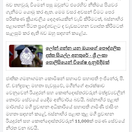
බව තහවුරු වීමෙන් පසු ඔවුන්ට එරෙහිව නීතිමය පියවර
ගැනීමට යොමු කර ඇත. මෙම වසර අවසන් වීමට පෙර
පරීක්ෂණ ක්‍රියාවලිය දෙගුණයකින් වැඩි කිරීමටත්, බස්නාහිර
පළාතෙන් පිටත ප්‍රදේශවලට ද වැඩසටහන ව්‍යාප්ත කිරීමටත්
සැලසුම් කර ඇති බව ඔහු සඳහන් කළේය.
ලෝන් ගන්න යන ඔයාගේ පෞද්ගලික
දත්ත සියල්ල අනතුරේ - ශ්‍රී ලංකා
පොලිසියෙන් විශේෂ දැනුම්දීමක්
ජාතික ගමනාගමන කොමිෂන් සභාවේ සභාපති ඉංජිනේරු පී.
ඒ. චන්ද්‍රපාල මහතා පැවසුවේ, මගීන්ගේ ආරක්ෂාව
වෙනුවෙන් රියදුරන් සහ කොන්දොස්තරවරුන් මත්ද්‍රව්‍යවලින්
තොරව සේවයේ යෙදීම අනිවාර්ය බවයි. බස්නාහිර පළාත්
මාර්ගස්ථ මගී ප්‍රවාහන අධිකාරියේ සභාපති ගාමිණී ජාසිංහ
මහතා සඳහන් කළේ, බස්නාහිර පළාත තුළ මගී ප්‍රවාහන
රියදුරන් සහ කොන්දොස්තරවරුන් 11,000ක් පමණ සේවයේ
නිරත වන බවයි.