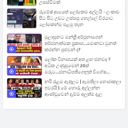
උසස්වීමක්
රුමේෂ් ආයෙත් ලෝකෙම අල්ලයි - ලංකාව
පිට පිට උඩට උස්සපු හෙල්ලේ වීරයාට
ලෝකෙන්ම පළමු තැන
මුලාසුනට මන්ත්‍රී අර්ජුනාගෙන්
තර්ජනාත්මක ප්‍රකාශ...මොනවා වුනත්
කරන්න පුළුවන් ද?
ලෝක විනාශයක් අත ළඟ එනවද ?
අධික උණුසුමෙන් 20ක්
මරුට...ජනාධිපතිගෙනුත් විශේෂ
ප්‍රකාශයක්
නරි රැළම ඇතුලට | ඇමතිලා හොරාකලා
ඉවරයි | මේ හොරු අල්ලන්න
ආණ්ඩුවෙන් දැම්ම අලුත්ම දැල