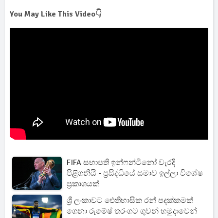
You May Like This Video👇
FIFA සභාපති ඉන්ෆන්ටිනෝ වැරදි
පිළිගනියි - ප්‍රසිද්ධියේ සමාව ඉල්ලා විශේෂ
ප්‍රකාශයක්
ශ්‍රී ලංකාවට ඓතිහාසික රන් පදක්කමක්
ගෙනා රුමේෂ් තරංගට ගුවන් හමුදාවෙන්