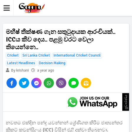
මහීෂ් තීක්ෂණ ගැන සතුටුදායක ආරංචියක්..
ICCය කීව දෙය.. පළමු වරට වෙලා
තියෙන්නෙ..
Cricket
Sri Lanka Cricket
International Cricket Council
Latest Headlines
Decision Making
By krishani
a year ago
ප්‍රචාරණය
නවතම එක්දින පන්දු යවන්නන් ශ්‍රේණිගත කිරීම ජාත්‍යන්තර
ක්‍රිකට් කවුන්සිලය (ICC) විසින් එළි දක්වා තිබෙනවා.