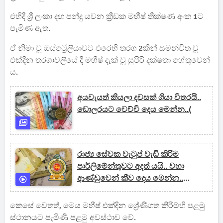
එහිදී ශ්‍රී ලංකා දඟ පන්දු යවන ක්‍රීඩක මහීෂ් තීක්ෂණ අංක 1ට
පැමිණ ඇත.
ඒ නිමා වූ ඔස්ට්‍රේලියාවට එරෙහි තරග 2කින් සමන්විත වූ
එක්දින තරගාවලියේ දී මහීෂ් දැක් වූ සුපිරි දක්ෂතා හේතුවෙන්
ය.
අයවැයත් කියලා දවසක් ගියා විතරයි..
ඩොලරයට වෙච්චි දෙය මෙන්න..(
රාජ්‍ය සේවක වැටුප් වැඩි කිරිම
පාර්ලිමේන්තුවට අදත් යයි.. වහා
ආණ්ඩුවෙන් කීව දෙය මෙන්න..
(VIDEO)
කෙසේ වෙතත්, මෙය මහීෂ් එක්දින ශ්‍රේණිගත කිරීම්හි පළමු
ස්ථානයට පැමිණි පළමු අවස්ථාව වේ.