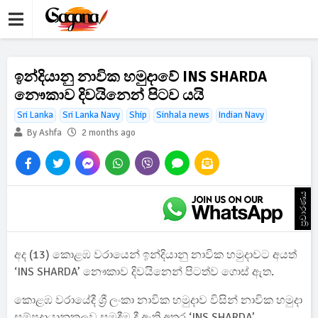
ඉන්දියානු නාවික හමුදාවේ INS SHARDA
නෞකාව දිවයිනෙන් පිටව යයි
Sri Lanka
Sri Lanka Navy
Ship
Sinhala news
Indian Navy
By Ashfa
2 months ago
ප්‍රචාරණය
අද (13) කොළඹ වරායෙන් ඉන්දියානු නාවික හමුදාවට අයත්
‘INS SHARDA’ නෞකාව දිවයිනෙන් පිටත්ව ගොස් ඇත.
කොළඹ වරායේදී ශ්‍රී ලංකා නාවික හමුදාව විසින් නාවික හමුදා
සම්ප්‍රදායානුකූලව සමුදීම දී ඇති අතර ‘INS SHARDA’