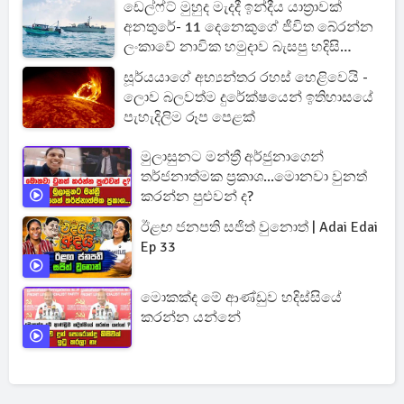
ඩෙල්ෆ්ට් මුහුද මැදදී ඉන්දීය යාත්‍රාවක්
අනතුරේ- 11 දෙනෙකුගේ ජීවිත බේරන්න
ලංකාවේ නාවික හමුදාව බැසපු හදිසි
මෙහෙයුම මෙන්න
සූර්යයාගේ අභ්‍යන්තර රහස් හෙළිවෙයි -
ලොව බලවත්ම දුරේක්ෂයෙන් ඉතිහාසයේ
පැහැදිලිම රූප පෙළක්
මුලාසුනට මන්ත්‍රී අර්ජුනාගෙන්
තර්ජනාත්මක ප්‍රකාශ...මොනවා වුනත්
කරන්න පුළුවන් ද?
ඊළඟ ජනපති සජිත් වුනොත් | Adai Edai
Ep 33
මොකක්ද මේ ආණ්ඩුව හදිස්සියේ
කරන්න යන්නේ