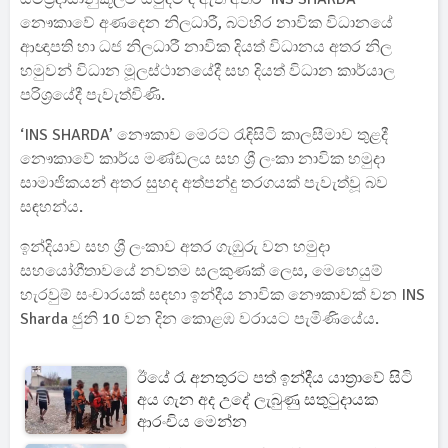
නෞකාවේ අණදෙන නිලධාරී, බටහිර නාවික විධානයේ
ආඥාපති හා ධජ නිලධාරී නාවික දියත් විධානය අතර නිල
හමුවන් විධාන මූලස්ථානයේදී සහ දියත් විධාන කාර්යාල
පරිශ්‍රයේදී පැවැත්විණි.
‘INS SHARDA’ නෞකාව මෙරට රැඳිසිටි කාලසීමාව තුළදී
නෞකාවේ කාර්ය මණ්ඩලය සහ ශ්‍රී ලංකා නාවික හමුදා
සාමාජිකයන් අතර සුහද අත්පන්දු තරගයක් පැවැත්වූ බව
සඳහන්ය.
ඉන්දියාව සහ ශ්‍රී ලංකාව අතර ගැඹුරු වන හමුදා
සහයෝගීතාවයේ නවතම සලකුණක් ලෙස, මෙහෙයුම්
හැරවුම් සංචාරයක් සඳහා ඉන්දීය නාවික නෞකාවක් වන INS
Sharda ජුනි 10 වන දින කොළඹ වරායට පැමිණියේය.
ඊයේ රෑ අනතුරට පත් ඉන්දීය යාත්‍රාවේ සිටි
අය ගැන අද උදේ ලැබුණු සතුටුදායක
ආරංචිය මෙන්න