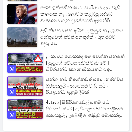
මේක ඉක්මනින් ඉවර වෙයි එයාලට වැඩි
කාලයක් නෑ.. ලොවම කළඹපු යුද්ධේ
අවසානය ගැන ට්‍රම්ප්ගෙන් ඇඟ හිරි
වැටෙන ප්‍රකාශයක්
දැඩි නියඟය සහ අධික උණුසුම් කාලගුණය
හේතුවෙන් තවත් අනතුරක් - මුළු රටම
අඳුරු වේ
ලංකාවට මොකක්ද මේ වෙන්න යන්නේ
| සුළගේ වේගය තවත් වැඩි වේ |
ධීවරයන්ට සහ නාවිකයන්ට රතු
නිවේදන
යන්න නම් හිතන්නවත් එපා... තත්ත්වය
බරපතලයි - නගරයම වැසි යයි -
රියදුරන්ට දැනුම් දීමක්
🔴Live | සිපිරිගෙයවල් එකම යුධ
පිටියක් වෙයි | ඇවිලෙන බවට කලින්ම
තොරතුරු ලැබෙද්දී ආණ්ඩුව මොකක්ද
කරේ