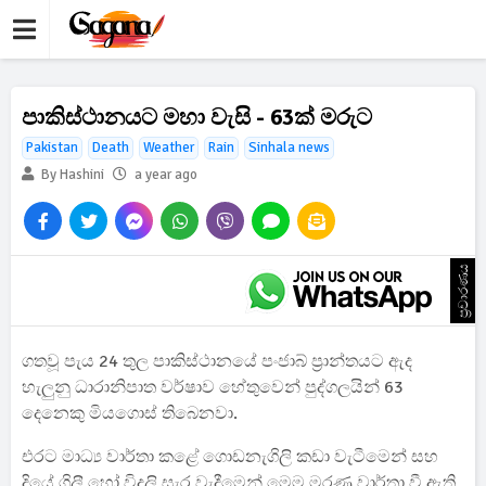
පාකිස්ථානයට මහා වැසි - 63ක් මරුට
Pakistan
Death
Weather
Rain
Sinhala news
By Hashini
a year ago
ප්‍රචාරණය
ගතවූ පැය 24 තුල පාකිස්ථානයේ පංජාබ් ප්‍රාන්තයට ඇද
හැලුනු ධාරානිපාත වර්ෂාව හේතුවෙන් පුද්ගලයින් 63
දෙනෙකු මියගොස් තිබෙනවා.
එරට මාධ්‍ය වාර්තා කළේ ගොඩනැගිලි කඩා වැටීමෙන් සහ
දියේ ගිලී හෝ විදුලි සැර වැදීමෙන් මෙම මරණ වාර්තා වී ඇති