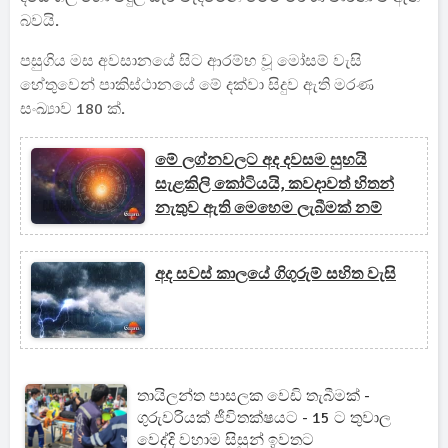
බවයි.
පසුගිය මස අවසානයේ සිට ආරම්භ වූ මෝසම් වැසි
හේතුවෙන් පාකිස්ථානයේ මේ දක්වා සිදුව ඇති මරණ
සංඛ්‍යාව 180 ක්.
මේ ලග්නවලට අද දවසම සුභයි
සැළකිලි කෝටියයි, කවදාවත් හිතන්
නැතුව ඇති මෙහෙම ලැබීමක් නම්
අද සවස් කාලයේ ගිගුරුම් සහිත වැසි
තායිලන්ත පාසලක වෙඩි තැබීමක් -
ගුරුවරියක් ජීවිතක්ෂයට - 15 ට තුවාල
වෙද්දි වහාම සිසුන් ඉවතට