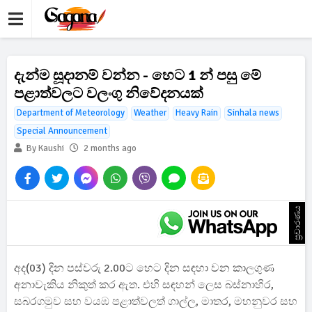
දැන්ම සූදානම් වන්න - හෙට 1 න් පසු මේ
පළාත්වලට වලංගු නිවේදනයක්
Department of Meteorology
Weather
Heavy Rain
Sinhala news
Special Announcement
By Kaushi
2 months ago
ප්‍රචාරණය
අද(03) දින පස්වරු 2.00ට හෙට දින සඳහා වන කාලගුණ
අනාවැකිය නිකුත් කර ඇත. එහි සඳහන් ලෙස බස්නාහිර,
සබරගමුව සහ වයඹ පළාත්වලත් ගාල්ල, මාතර, මහනුවර සහ