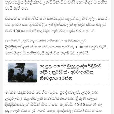
නුවරඑළිය දිස්ත්‍රික්කවලත් විටින් විට වැසි හෝ ගිගුරුම් සහිත
වැසි ඇති වේ.
එමෙන්ම බස්නාහිර සහ සබරගමුව පළාත්වලත් ගාල්ල, මාතර,
මහනුවර සහ නුවරඑළිය දිස්ත්‍රික්කවලත් ඇතැම් ස්ථානවලට
මි.මී 100 ක පමණ තද වැසි ඇති විය හැකි බව සදහන්.
එමෙන්ම ඌව පළාතේත් අම්පාර සහ මඩකලපුව
දිස්ත්‍රික්කවලත් ස්ථාන ස්වල්පයක පස්වරු 1.00 න් පසුව වැසි
හෝ ගිගුරුම් සහිත වැසි ඇති විය හැකි බව දන්වයි.
තද සුළං සහ රළු මුහුදු ප්‍රදේශ පිළිබඳව
හදිසි දැනුම්දීමක් - අවවාදාත්මක
නිවේදනය මෙන්න
මධ්‍යම කඳුකරයේ බටහිර බෑවුම් ප්‍රදේශවලත්, උතුරු සහ
උතුරු-මැද පළාත්වලත් හම්බන්තොට සහ ත්‍රිකුණාමලය
දිස්ත්‍රික්කවලත් විටින් විට හමන පැ.කි.මී. 40-50 පමණ තද
සුළං ඇති විය හැකි අතර සෙසු ප්‍රදේශවල විටින් විට හමන