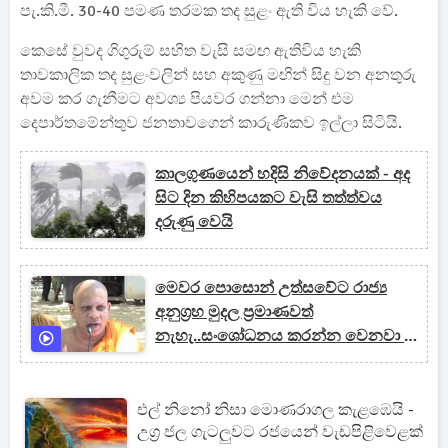
පැ.කි.මී. 30-40 පමණ තරමක තද සුළං ඇති විය හැකි වේ.
කෙසේ වුවද ගිගුරුම් සහිත වැසි සමඟ ඇතිවිය හැකි
තාවකාලික තද සුළංවලින් සහ අකුණු මඟින් සිදු වන අනතුරු
අවම කර ගැනීමට අවශ්‍ය පියවර ගන්නා මෙන් එම
දෙපාර්තමේන්තුව ජනතාවගෙන් කාරුණිකව ඉල්ලා සිටියි.
කාලගුණයෙන් හදිසි නිවේදනයක් - අද
සිට දින කිහිපයකට වැසි තත්ත්වය
දරුණු වෙයි
මෙවර පොසොන් උත්සවේට රාජ්‍ය
අනුග්‍රහ මුදල ප්‍රමාණවත්
නැහැ..සංශෝධනය කරන්න වෙනවා -
මිහින්තලා රජමහා විහාරාධිපති
එල් නිනෝ නිසා මොණරාගල කැළඹෙයි -
උග්‍ර ජල ගැටලුවට රජයෙන් වැඩපිළිවෙළක්