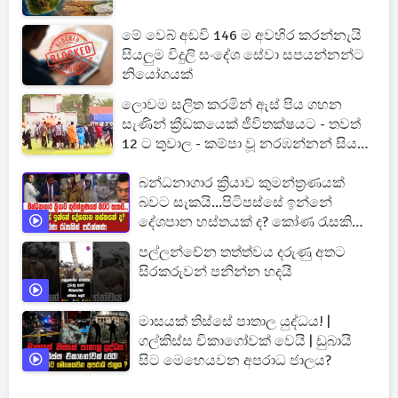
මේ වෙබ් අඩවි 146 ම අවහිර කරන්නැයි
සියලුම විදුලි සංදේශ සේවා සපයන්නන්ට
නියෝගයක්
ලොවම සලිත කරමින් ඇස් පිය ගහන
සැණින් ක්‍රීඩකයෙක් ජීවිතක්ෂයට - තවත්
12 ට තුවාල - කම්පා වූ නරඹන්නන් සියලු
දෙනා පිටියට දුවන් එයි
බන්ධනාගාර ක්‍රියාව කුමන්ත්‍රණයක්
බවට සැකයි...පිටිපස්සේ ඉන්නේ
දේශපාන හස්තයක් ද? කෝණ රැසකින්
පරීක්ෂණ
පල්ලන්චේන තත්ත්වය දරුණු අතට
සිරකරුවන් පනින්න හදයි
මාසයක් තිස්සේ පාතාල යුද්ධය! |
ගල්කිස්ස චිකාගෝවක් වෙයි | ඩුබායි
සිට මෙහෙයවන අපරාධ ජාලය?