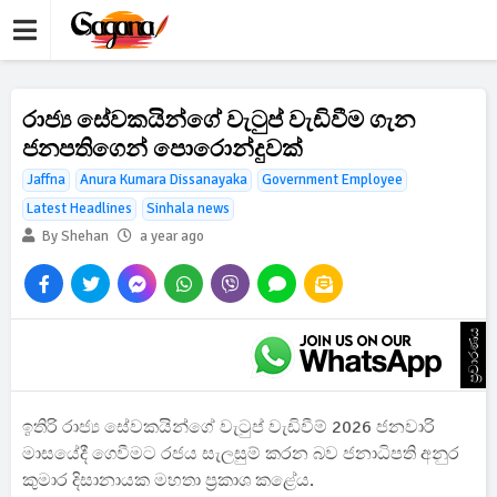
රාජ්‍ය සේවකයින්ගේ වැටුප් වැඩිවීම ගැන
ජනපතිගෙන් පොරොන්දුවක්
Jaffna
Anura Kumara Dissanayaka
Government Employee
Latest Headlines
Sinhala news
By Shehan
a year ago
ප්‍රචාරණය
ඉතිරි රාජ්‍ය සේවකයින්ගේ වැටුප් වැඩිවීම් 2026 ජනවාරි
මාසයේදී ගෙවීමට රජය සැලසුම් කරන බව ජනාධිපති අනුර
කුමාර දිසානායක මහතා ප්‍රකාශ කළේය.