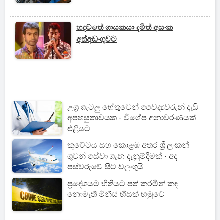
හදවතේ ගායකයා දමිත් අසංක
අත්අඩංගුවට
උග්‍ර ගැටලු හේතුවෙන් වෛද්‍යවරුන් දැඩි
අපහසුතාවයක - විශේෂ අනාවරණයක්
එළියට
කුවේටය සහ කොළඹ අතර ශ්‍රී ලංකන්
ගුවන් සේවා ගැන දැනුම්දීමක් - අද
පස්වරුවේ සිට වලංගුයි
ප්‍රදේශයම භීතියට පත් කරමින් කඳ
නොමැති මිනිස් හිසක් හමුවේ