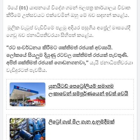
ඊයේ (01) යාපනයේ විදේශ ගමන් බලපත්‍ර කාර්යාලය විවෘත
කිරීමේ උත්සවයට එක්වෙමින් ඔහු මේ බව සඳහන් කළේය.
මූලික වැටුප් වැඩිවීමේ පළමු අදියර පසුගිය අප්‍රේල් මාසයේදී
ගෙවූ බව ජනාධිපතිවරයා සිහිපත් කළේය.
“රට සංවර්ධනය කිරීමට ශක්තිමත් රජයක් අවශ්‍යයි.
ලෝකයේ සියලුම දියුණු රටවල ශක්තිමත් රජයක් පැවතුණි.
අපිත් ශක්තිමත් රජයක් ගොඩනගනවා,”
යැයි ජනාධිපතිවරයා
වැඩිදුරටත් පැවසීය.
යුනයිටඩ් පෙට්‍රෝලියම් සමාගම
ලංකාවෙන් සම්පූර්ණයෙන් ඉවත් වෙයි
ලිට්‍රෝ ගෑස් මිල ගැන දැනුම්දීමක්