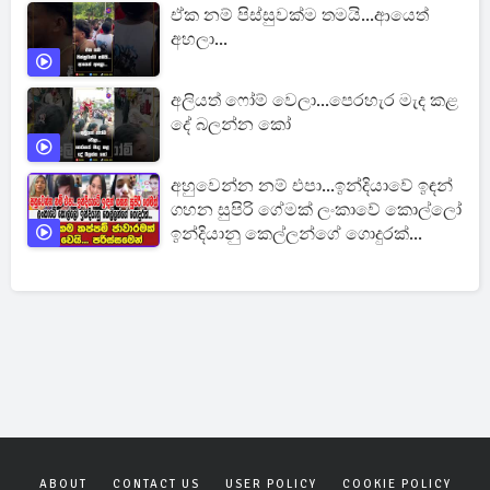
ඒක නම් පිස්සුවක්ම තමයි...ආයෙත්
අහලා...
අලියත් ෆෝම් වෙලා...පෙරහැර මැද කළ
දේ බලන්න කෝ
අහුවෙන්න නම් එපා...ඉන්දියාවේ ඉඳන්
ගහන සුපිරි ගේමක් ලංකාවේ කොල්ලෝ
ඉන්දියානු කෙල්ලන්ගේ ගොදුරක්...
ABOUT
CONTACT US
USER POLICY
COOKIE POLICY