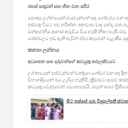
රහස් සතුරන් සහ හීන වන ශරීර
සෞඛ්‍ය ලග්නයෙන් හයවැන්නේ සඳු ගෝචරය වන අද 
ඉස්මතු වීමට ඉඩ හරින්න. අනවශ්‍ය වාද භේද, මත ගැ
මන්දාග්නිය ආහාර අරුචිය විය හැකි නිසා පැණි රස, ත
රෝගවලට ඉඩ ඇති බැවින් ඒවා කෑමෙන් වැළකීම සුදුස
කන්‍යා ලග්නය
අධ්‍යාපන සහ දරුවන්ගේ කටයුතු සඵලත්වයට
ලග්නයෙන් පස්වැන්නේ චන්ද්‍රයා ගෝචර වන අද දි
විභාගාදියෙන් ජය ලැබිය හැකියි. ක්‍රීඩාවට ඇළුම් 
කටයුතු වෙනුවෙන් වෙහෙසෙයි. ඔවුන් සමග ප්‍රීතියෙ
මීට පස්සේ ගුරු විදුහල්පති ස