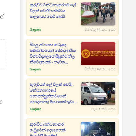
කුරුවිට බන්ධනාගාරයම ලේ
විලක් වෙද්දී තත්ත්වය
ල්
පාලනයට වෙඩි තබයි
Gagana
මිනිත්තු 44 කට පෙර
සියලු අධ්‍යයන කටයුතු
සම්බන්ධයෙන් පේරාදෙණිය
විශ්වවිද්‍යාලයේ සිසුන්ට නිල
නිවේදනයක් - නැවත
ඇරඹෙන දිනය දන්වයි
Gagana
මිනිත්තු 48 කට පෙර
කුරුවිටත් ලේ විලක් වෙයි..
බන්ධනාගාරයේ
නොසන්සුන්තාවයෙන්
ව්
දෙදෙනෙකු ‍මිය ගොස් තුවාල
ලැබූ සංඛ්‍යාව 12 දක්වා ඉහළට
Gagana
පැය 1 කට පෙර
[UPDATE]
කුරුවිට බන්ධනාගාර
ගැටුමෙන් දෙදෙනෙක්