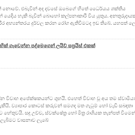
් නොවේ. එබැවින් අද දවසේ ඔබෙගේ හිතේ ධෛර්යය ශක්තිය
් යෙදිය හැකි බැවින් බොහෝ කල්පනාකාරී විය යුතුය. අනතුරුදාය
රීර අභ්‍යන්තරය දුර්වල කරන රෝග ඇතිවීමටද ඉඩ තිබේ. යහපත් ල
හික් ගෑවෙන්න පද්මෙගෙන් ලයිව් සප්‍රයිස් එකක්
ින විවාහ අපේක්ෂකයන්ට ශුභයි. එහෙත් විවාහ වූ අය තම ස්වාමිය
යි. ව්‍යාපාර කොටස් කරුවන් සමගද මත ගැටුම් හෝ වැඩි සබඳතා
හේතුවයි. සඳු උච්ච, ස්වක්ෂේත්‍ර හෝ මිත්‍ර රාශියක තැන්පත් වීමෙන
ත් ලැබිමට වාසනාව ලැබේ