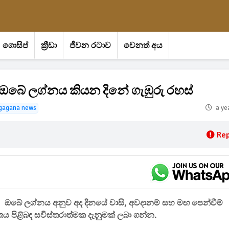
ගොසිප්
ක්‍රීඩා
ජීවන රටාව
වෙනත් අය
ද ඔබේ ලග්නය කියන දිනේ ගැඹුරු රහස්
gagana news
a ye
Rep
ඔබේ ලග්නය අනුව අද දිනයේ වාසි, අවදානම් සහ මඟ පෙන්වීම්
ිතය පිළිබඳ සවිස්තරාත්මක දැනුමක් ලබා ගන්න.