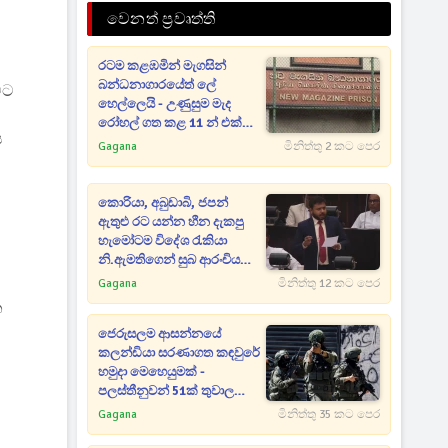
වෙනත් ප්‍රවෘත්ති
රටම කළඹමින් මැගසින්
බන්ධනාගාරයේත් ලේ
මට
හෙල්ලෙයි - උණුසුම මැද
රෝහල් ගත කළ 11 න් එක්
ය
අයෙක් ජීවිතක්ෂයට
Gagana
මිනිත්තු 2 කට පෙර
කොරියා, අබුඩාබි, ජපන්
ඇතුළු රට යන්න හීන දැකපු
හැමෝටම විදේශ රැකියා
නි.ඇමතිගෙන් සුබ ආරංචියක් -
හෙදියන්ටත් විශේෂ අවස්ථා
Gagana
මිනිත්තු 12 කට පෙර
න
ජෙරුසලම ආසන්නයේ
කලන්ඩියා සරණාගත කඳවුරේ
හමුදා මෙහෙයුමක් -
පලස්තීනුවන් 51ක් තුවාල
ලබයි
Gagana
මිනිත්තු 35 කට පෙර