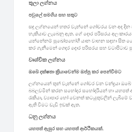
තුලා ලග්නය
පවුලේ සමගිය සහ සතුට
සඳු ලග්නයෙන් හතර වැන්නේ ගෝචරය වන අද දින ඔබ
හැකියාව ලැබෙනු ඇත. ගේ දොර පරිසරය අලංකාරයව 
යන්නේනම් සුඛෝපභෝගී යාන වාහන සඳහා සිත යොම
කර ගැනීමෙන් ගෙදර දොර පරිසරය සහ වටාපිටාව ස
වෘශ්චික ලග්නය
ඔබේ දක්ෂතා ක්‍රියාවෙන්ම ඔප්පු කර පෙන්වීමට
ලග්නයෙන් තුන් වැන්නේ ගෝචර වන වන්ද්‍රයා ඔබේ ද
බබලවමින් කරන සහෝදර සහෝදරියන් හා යහපත් ඇසු
රැකියා, ව්‍යාපාර හෝ වෙනත් කටයුතුවලින් ලැබීම
ඇති වීමට ඩැඩි ඉඩක් ඇත.
ධනු ලග්නය
යහපත් ඇසුර සහ යහපත් ආර්ථිකයක්.