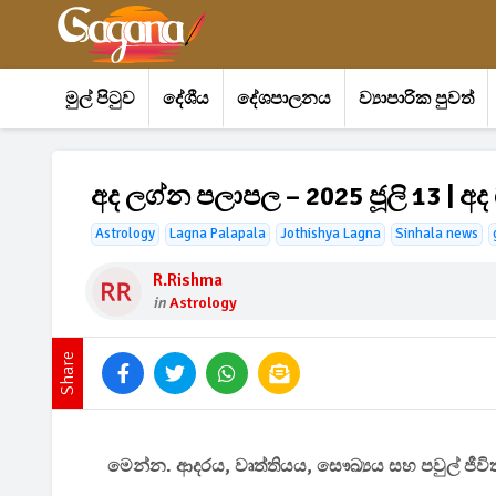
මුල් පිටුව
දේශීය
දේශපාලනය
ව්‍යාපාරික පුවත්
අද ලග්න පලාපල – 2025 ජූලි 13 | අ
Astrology
Lagna Palapala
Jothishya Lagna
Sinhala news
R.rishma
in
Astrology
Share
මෙන්න. ආදරය, වෘත්තියය, සෞඛ්‍යය සහ පවුල් ජීව