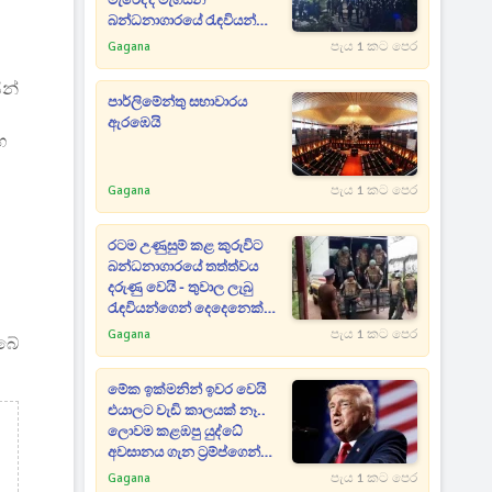
මැරෙද්දී මැගසින්
බන්ධනාගාරයේ රැඳවියන්
11ක් රෝහලට
Gagana
පැය 1 කට පෙර
ින්
පාර්ලිමේන්තු සභාවාරය
ඇරඹෙයි
ඟ
Gagana
පැය 1 කට පෙර
රටම උණුසුම් කළ කුරුවිට
බන්ධනාගාරයේ තත්ත්වය
දරුණු වෙයි - තුවාල ලැබු
රැඳවියන්ගෙන් දෙදෙනෙක්
ජීවිතක්ෂයට [UPDATE]
Gagana
පැය 1 කට පෙර
බේ
මේක ඉක්මනින් ඉවර වෙයි
එයාලට වැඩි කාලයක් නෑ..
ලොවම කළඹපු යුද්ධේ
අවසානය ගැන ට්‍රම්ප්ගෙන්
ඇඟ හිරි වැටෙන ප්‍රකාශයක්
Gagana
පැය 1 කට පෙර