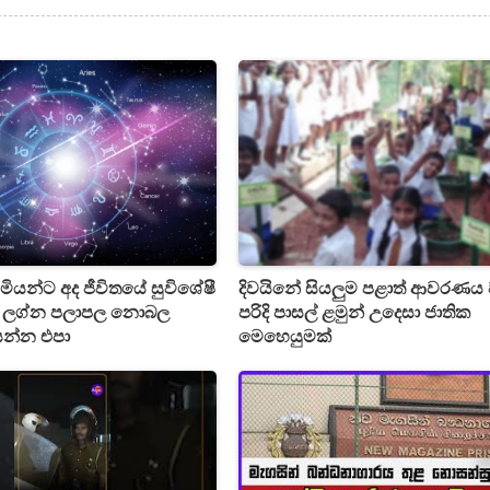
මියන්ට අද ජීවිතයේ සුවිශේෂී
දිවයිනේ සියලුම පළාත් ආවරණය
ේ ලග්න පලාපල නොබල
පරිදි පාසල් ළමුන් උදෙසා ජාතික
යන්න එපා
මෙහෙයුමක්