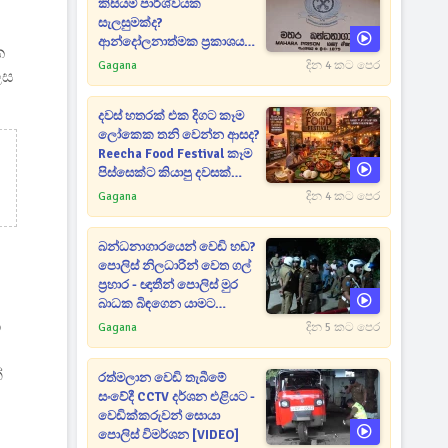
කිසියම් පාර්ශ්වයක
සැලසුමක්ද?
ආන්දෝලනාත්මක ප්‍රකාශයක්
ක
එළියට [VIDEO]
Gagana
දින 4 කට පෙර
ෙස
දවස් හතරක් එක දිගට කෑම
ලෝකෙක තනි වෙන්න ආසද?
Reecha Food Festival කෑම
පිස්සෙක්ට කියාපු දවසක්
මෙන්න
Gagana
දින 4 කට පෙර
බන්ධනාගාරයෙන් වෙඩි හඬ?
පොලිස් නිලධාරින් වෙත ගල්
ප්‍රහාර - ඥාතීන් පොලිස් මුර
බාධක බිඳගෙන යාමට
උත්සාහයක [VIDEO]
ා
Gagana
දින 5 කට පෙර
්
රත්මලාන වෙඩි තැබීමේ
සංවේදී CCTV දර්ශන එළියට -
වෙඩික්කරුවන් සොයා
පොලිස් විමර්ශන [VIDEO]