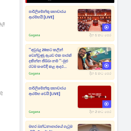
පාර්ලිමේන්තු සභාවාරය
ආරම්භයි [LIVE]
්හි
Gagana
දින 1 කට පෙර
''අවුරුදු 20කට කලින්
වෙන්වුණු ඇයව එක පාරක්
දකින්න තිබ්බා නම් ''-මුළු
රටම සංවේදී කළ ආදර
අමරණීය මතකය
Gagana
දින 1 කට පෙර
පාර්ලිමේන්තු සභාවාරය
තු
ආරම්භ වෙයි [LIVE]
Gagana
දින 2 කට පෙර
මහර බන්ධනාගාරයේ ගැටුම