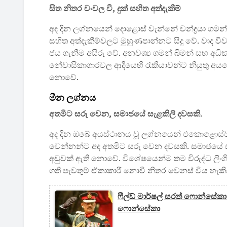
සිත නිතර චංචල වී, දුක් සහිත අත්දැකීම්
අද දින ලග්නයෙන් දොළොස් වැන්නේ චන්ද්‍රයා ගමන
සහිත අත්දැකීම්වලට මුහුණපාන්නට සිදු වේ. වාද ව
ජය ගැනීම අසිරු වේ. අනවශ්‍ය ගමන් බිමන් සහ අධ
නේවාසිකාගාරවල ආදීයෙහි රැකියාවන්ට නියුතු අයග
නොවේ.
මීන ලග්නය
අතමිට සරු වෙන, සමාජයේ සැළකිලි දවසකි.
අද දින ඔබේ අයස්ථානය වූ ලග්නයෙන් එකොළොස්වැන
වෙන්නන්ට අද අතමිට සරු වෙන දවසකි. සමාජයේ සැ
අඩුවක් ඇති නොවේ. විශේෂයෙන්ම තම විරුද්ධ ලි
ගති පැවතුම් ඒකාකාරී නොවී නිතර වෙනස් විය හැකි
ෆීල්ඩ් මාර්ෂල් සරත් ෆොන්ස
ෆොන්සේකා