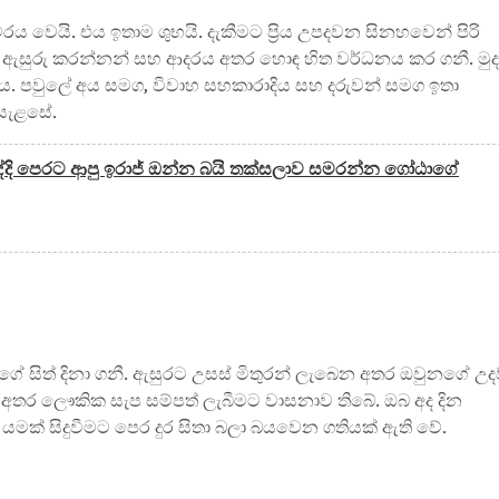
ය වෙයි. එය ඉතාම ශුභයි. දැකීමට ප්‍රිය උපදවන සිනහවෙන් පිරි
්, ඇසුරු කරන්නන් සහ ආදරය අතර හොඳ හිත වර්ධනය කර ගනී. මුද
්ය. පවුලේ අය සමග, විවාහ සහකාරාදිය සහ දරුවන් සමග ඉතා
 සැළසේ.
දි පෙරට ආපු ඉරාජ් ඔන්න බයි තක්සලාව සමරන්න ගෝඨාගේ
යගේ සිත් දිනා ගනී. ඇසුරට උසස් මිතුරන් ලැබෙන අතර ඔවුනගේ උද
න අතර ලෞකික සැප සම්පත් ලැබීමට වාසනාව ති‍බේ. ඔබ අද දින
යමක් සිදුවීමට පෙර දුර සිතා බලා බයවෙන ගතියක් ඇති වේ.