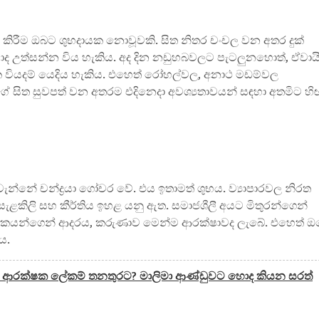
් කිරීම ඔබට ශුභදායක නොවූවකි. සිත නිතර චංචල වන අතර දුක්
ිවාද උත්සන්න විය හැකිය. අද දින නඩුහබවලට පැටලුනහොත්, ඒවාය
ික වියදම් යෙදිය හැකිය. එහෙත් රෝහල්වල, අනාථ මඩම්වල
ේ සිත සුවපත් වන අතරම එදිනෙදා අවශ්‍යතාවයන් සඳහා අතමිට හි
්නේ චන්ද්‍රයා ගෝචර වේ. එය ඉතාමත් ශුභය. ව්‍යාපාරවල නිරත
ළකිලි සහ කීර්තිය ඉහළ යනු ඇත. සමාජශීලී අයට මිතුරන්ගෙන්
ංගිකයන්ගෙන් ආදරය, කරුණාව මෙන්ම ආරක්ෂාවද ලැබේ. එහෙත් ඔ
ය.
ේකා ආරක්ෂක ලේකම් තනතුරට? මාලිමා ආණ්ඩුවට හොද කියන සරත්