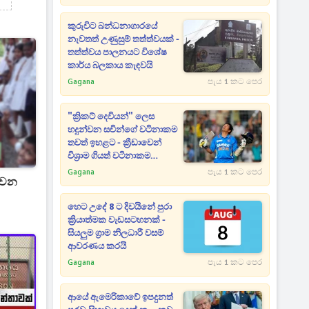
කුරුවිට බන්ධනාගාරයේ
නැවතත් උණුසුම් තත්ත්වයක් -
තත්ත්වය පාලනයට විශේෂ
කාර්ය බලකාය කැඳවයි
Gagana
පැය 1 කට පෙර
"ක්‍රිකට් දෙවියන්" ලෙස
හදුන්වන සචින්ගේ වටිනාකම
තවත් ඉහළට - ක්‍රීඩාවෙන්
විශ්‍රාම ගියත් වටිනාකම
අඩුවෙලා නැහැ
Gagana
පැය 1 කට පෙර
 වන
හෙට උදේ 8 ට දිවයිනේ පුරා
ක්‍රියාත්මක වැඩසටහනක් -
සියලුම ග්‍රාම නිලධාරී වසම්
ආවරණය කරයි
Gagana
පැය 1 කට පෙර
ආයේ ඇමෙරිකාවේ ඉපදුනත්