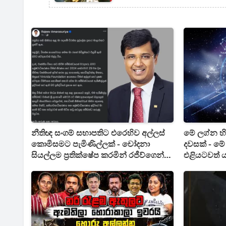
නීතිඥ සංගම් සභාපතිට එරෙහිව අල්ලස්
මේ ලග්න හි
කොමිසමට පැමිණිල්ලක් - චෝදනා
දවසක් - ම
සියල්ලම ප්‍රතික්ෂේප කරමින් රජීව්ගෙන්
එළියටවත් 
බුකියට සටහනක්