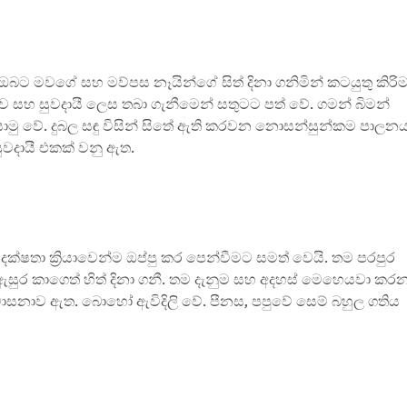
ට මවගේ සහ මව්පස නෑයින්ගේ සිත් දිනා ගනිමින් කටයුතු කිරි
සහ සුවදායී ලෙස තබා ගැනීමෙන් සතුටට පත් වේ. ගමන් බිමන්
ු වේ. දුබල සඳු විසින් සිතේ ඇති කරවන නොසන්සුන්කම පාලන
ුවදායී එකක් වනු ඇත.
ක්ෂතා ක්‍රියාවෙන්ම ඔප්පු කර පෙන්වීමට සමත් වෙයි. තම පරපුර
ර කාගෙත් හිත් දිනා ගනී. තම දැනුම සහ අදහස් මෙහෙයවා කර
ේ වාසනාව ඇත. බොහෝ ඇවිදිලි වේ. පීනස, පපුවේ සෙම් බහුල ගතිය