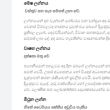
මේෂ ලග්නය
වස්තුව සහ සැප සම්පත් ලඟා වේ.
ලග්නයෙන් දහ වැන්නේ ගෝචරය වන චන්ද්‍රයා අද ඔබට යහ
වෙනස් වීම්වලටද භාජනය වුවත් එය ඔබගේ දියුණුව
ප්‍රතිපල ලැබේ. දෙමව්පියන්ගේ, විවාහ සහකරුගේ
සම්පත් ලබා දේ. අද ඔබට හැමතින්ම වාසනාවන්ත දි
වෘෂභ ලග්නය
දක්ෂතා මතු වේ
ඉ‍ගෙනීමෙන් ඉහළටම අද දින ඔබගේ ලග්නයෙන් නව 
සමත් වෙයි. උසස් අධ්‍යාපනය හෝ විදෙස් අධ්‍යාප
දැනුමෙන් කරන රැකියාවන් ප්‍රචලිත වෙයි. ඔබේ ද
දියුණුවට පෑදේ. ගුරු වෘත්තිෙයේ හෝ උපදේශක තන
වේ. ලෞකික සහ ලෝකෝත්තර දෙයාකාරයෙන්ම ඔබේ
මිථුන ලග්න
හිතේ ධෛර්යය ශක්තිය අඩුවිය හැකිය