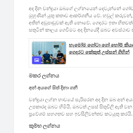
අද දින චන්ද්‍රයා ඔබගේ ලග්නයෙන් දෙවැන්නේ ගෝචර
මුහුණින් යුතු කතාව ආකර්ශනීය වේ. හවුල් කරුවන
අතින් අඩුපාඩුවක් ඇති නොවේ. ගෙදරට ඉතා හිතවත
සතුටින් කාලය ගෙවීමට අද දිනයේදී ඔබට අවස්ථාව
හැමෝම ගෝටා ගෝ හෝම් කියද්
ගෙදරට කේකුත් උස්සන් ගිහින්
මකර ලග්නය
අන් අයගේ සිත් දිනා ගනී
චන්ද්‍රයා ලග්න භාවයේ සැරිසරන අද දින ඔබ අන් අ
උපකාරද ඔබට හිමියි. ඔබටත් උසස් සිතුවිලි ඇති ව
ප්‍රවේශම් සහගතව සහ ඉවසිලිවන්තව කටයුතු කරයි. 
කුම්භ ලග්නය