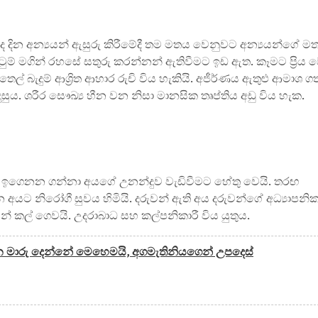
දින අන්‍යයන් ඇසුරු කිරීමේදී තම මතය වෙනුවට අන්‍යයන්ගේ ම
ටුම් මගින් රහසේ සතුරු කරන්නන් ඇතිවීමට ඉඩ ඇත. කෑමට ප්‍රිය ව
ෙල් බැදුම් ආශ්‍රිත ආහාර රුචි විය හැකියි. අජීර්ණය ඇතුළු ආමාශ ග
ුය. ශරීර සෞඛ්‍ය හීන වන නිසා මානසික තෘප්තිය අඩු විය හැක.
න ඉගෙනන ගන්නා අයගේ උනන්දුව වැඩිවීමට හේතු වෙයි. තරඟ
කරන අයට නිරෝගී සුවය හිමියි. දරුවන් ඇති අය දරුවන්ගේ අධ්‍යාපනි
න් කල් ගෙවයි. උදරාබාධ සහ කල්පනිකාරී විය යුතුය.
්ථාන මාරු දෙන්නේ මෙහෙමයි, අගමැතිනියගෙන් උපදෙස්