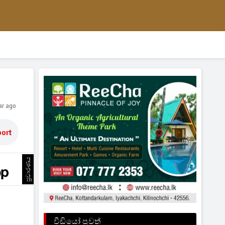
ar ago
ort
ප්‍රචාරණය
වීඩියෝ පුවත්