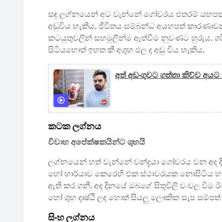
සඳු ලග්නයෙන් අට වැන්නේ ගෝචරය එතරම් යහපත
අඩුවිය හැකිය. ජීවිතය සම්බන්ධ අයහපත් කාරණාවන
කටයුතුවලින් සහමුලින්ම ඈත්වීම නුවණට හුරුය. ශ
සිටියහොත් ඉහත කී අශුභ ඵල ද අඩු විය හැකිය.
අත් අඩංගුවට ගත්තා කිව්ව අයට 
කටක ලග්නය
විවාහ අපේක්ෂකයින්ට ශුභයි
ලග්නයෙන් හත් වැන්නේ චන්ද්‍රයා ගෝචරය වන අද ද
හෝ භාර්යාව කෙරෙහි එක ස්ථාවරයක නොසිටිය හැකි
ඇති කර ගනී. අද දිනයේ ඔබගේ සිතුවිලි චංචල විම ඊට 
හෝ ශුභ දෘෂ්ඨි ලද හොත් සියලු ලෞකික සැප සම්ප
සිංහ ලග්නය