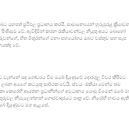
පත් ප්‍රථිඵල ප්‍රධානය කරයි. සාමාන්‍යෙයන් හුරුපුරුදු ක්‍රියාවන
 පිණිසම වේ. ඇවිදිමින් කරන රැකියාවන්වල නියුතු අයට බොහෝ
, දරුවන්ගේ, හිත මිතුරන්ගේ මනා සහයෝගය ඔබට වස්තුව සහ සැප
නයක්ද වේ.
වැන්නේ සඳු ගෝචරය වීම ඔබේ දියුණුවේ දොරගුලු විවර කිරීමට
නය ලබන අයගේ කටයුතු සාර්ථක වෙයි. ස්වයං රැකියා මෙන්ම තම
ක්ෂතා කෙරෙහි ආයතන ප්‍රධානීන්ගේ අවධානය යොමු වීමෙන් ඔබේ ම
තුරුවල නියැලෙන්නන් ගෞරවාදරයට පාත්‍ර වේ. නිරෝගී භාවය ඇති
 දියුණුවට මග සැළසේ.