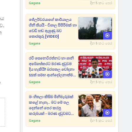
Gagana
දින 5 කට පෙර
තය
ජේලර්වරයාගේ කාර්යාලය
ේ.
ගිනි තියයි - විශාල පිපිරීමක් හා
වෙඩි හඬ ඇසුණු බව
ත
තොරතුරු [VIDEO]
Gagana
දින 5 කට පෙර
රවී සෙනෙවිරත්නට හා ශානි
අබේසේකරට මරණ දඬුවම
දිය හැකියි? බරපතල චෝදනා
11ක් සමඟ ආන්දෝලනාත්මක
ප්‍රකාශයක් [VIDEO]
ක
Gagana
දින 5 කට පෙර
මං හිතලා කිසිම මිනිමැරුමක්
කළේ නැහැ.. මට මේ පල
දෙන්නේ පෙර කරපු
කරුමයක් - මරණ දඬුවමට
කළින් කට ඇරපු පූජිත් හඬා
Gagana
දින 5 කට පෙර
වැටෙයි [VIDEO]