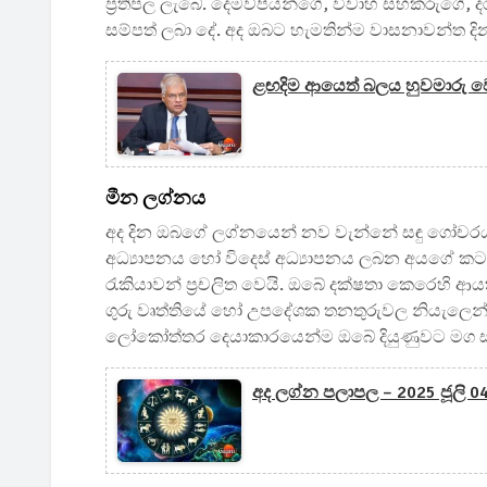
ප්‍රතිපල ලැබේ. දෙමව්පියන්ගේ, විවාහ සහකරුගේ
සම්පත් ලබා දේ. අද ඔබට හැමතින්ම වාසනාවන්ත ද
ළඟදිම ආයෙත් බලය හුවමාරු ව
මීන ලග්නය
අද දින ඔබගේ ලග්නයෙන් නව වැන්නේ සඳු ගෝචරය ව
අධ්‍යාපනය හෝ විදෙස් අධ්‍යාපනය ලබන අයගේ කටයු
රැකියාවන් ප්‍රචලිත වෙයි. ඔබේ දක්ෂතා කෙරෙහි ආ
ගුරු වෘත්තියේ හෝ උපදේශක තනතුරුවල නියැලෙන්
ලෝකෝත්තර දෙයාකාරයෙන්ම ඔබේ දියුණුවට මග
අද ලග්න පලාපල – 2025 ජූලි 0