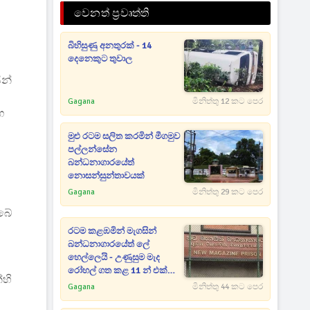
වෙනත් ප්‍රවෘත්ති
බිහිසුණු අනතුරක් - 14
දෙනෙකුට තුවාල
ින්
Gagana
මිනිත්තු 12 කට පෙර
ඟ
මුළු රටම සලිත කරමින් මීගමුව
පල්ලන්සේන
බන්ධනාගාරයේත්
නොසන්සුන්තාවයක්
Gagana
මිනිත්තු 29 කට පෙර
බේ
රටම කළඹමින් මැගසින්
බන්ධනාගාරයේත් ලේ
හෙල්ලෙයි - උණුසුම මැද
රෝහල් ගත කළ 11 න් එක්
්හි
අයෙක් ජීවිතක්ෂයට
Gagana
මිනිත්තු 44 කට පෙර