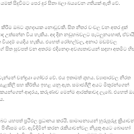
 යමක් සිදුවීමට පෙර දුර සිතා බලා බයවෙන ගතියක් ඇති වේ.
් කිරීම ඔබට ශුභදායක නොවූවකි. සිත නිතර චංචල වන අතර දුක්
ිවාද උත්සන්න විය හැකිය. අද දින නඩුහබවලට පැටලුනහොත්, ඒවාය
ික වියදම් යෙදිය හැකිය. එහෙත් රෝහල්වල, අනාථ මඩම්වල
ේ සිත සුවපත් වන අතරම එදිනෙදා අවශ්‍යතාවයන් සඳහා අතමිට හි
්නේ චන්ද්‍රයා ගෝචර වේ. එය ඉතාමත් ශුභය. ව්‍යාපාරවල නිරත
ළකිලි සහ කීර්තිය ඉහළ යනු ඇත. සමාජශීලී අයට මිතුරන්ගෙන්
ංගිකයන්ගෙන් ආදරය, කරුණාව මෙන්ම ආරක්ෂාවද ලැබේ. එහෙත් ඔ
ිය.
පත් ප්‍රථිඵල ප්‍රධානය කරයි. සාමාන්‍යෙයන් හුරුපුරුදු ක්‍රියාවන
 පිණිසම වේ. ඇවිදිමින් කරන රැකියාවන්වල නියුතු අයට බොහෝ