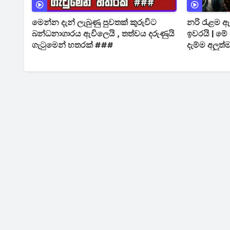
මෙන්න දැන් ලැබුණු පුවතක් කුරුවිට
නරි රැළම 
බන්ධනාගාරය ඇවිලෙයි , තත්වය දරුණුයි
ඉවරයි | ම
ගැටුමෙන් හතරක් ###
දැම්ම අලුත්