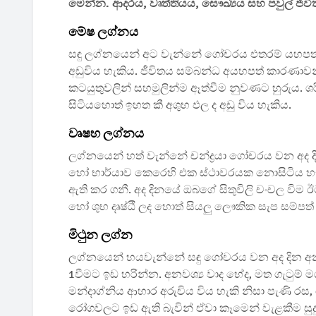
මෙන්න. ආදරය, වෘත්තියය, සෞඛ්‍යය සහ පවුල් ජීව
මේෂ ලග්නය
සඳු ලග්නයෙන් අට වැන්නේ ගෝචරය එතරම් යහපත
අඩුවිය හැකිය. ජීවිතය සම්බන්ධ අයහපත් කාරණාවන
කටයුතුවලින් සහමුලින්ම ඈත්වීම නුවණට හුරුය. ශ
සිටියහොත් ඉහත කී අශුභ ඵල ද අඩු විය හැකිය.
වෘෂභ ලග්නය
ලග්නයෙන් හත් වැන්නේ චන්ද්‍රයා ගෝචරය වන අද ද
හෝ භාර්යාව කෙරෙහි එක ස්ථාවරයක නොසිටිය හැකි
ඇති කර ගනී. අද දිනයේ ඔබගේ සිතුවිලි චංචල විම ඊට 
හෝ ශුභ දෘෂ්ඨි ලද හොත් සියලු ලෞකික සැප සම්ප
මිථුන ලග්න
ලග්නයෙන් හයවැන්නේ සඳු ගෝචරය වන අද දින අන්‍
1වීමට ඉඩ හරින්න. අනවශ්‍ය වාද භේද, මත ගැටුම් ම
මන්දාග්නිය ආහාර අරුචිය විය හැකි නිසා පැණි රස, ත
රෝගවලට ඉඩ ඇති බැවින් ඒවා කෑමෙන් වැළකීම සුදුස