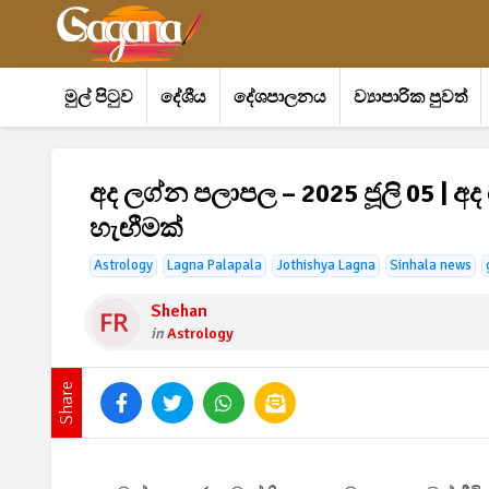
මුල් පිටුව
දේශීය
දේශපාලනය
ව්‍යාපාරික පුවත්
අද ලග්න පලාපල – 2025 ජූලි 05 |
හැඟීමක්
Astrology
Lagna Palapala
Jothishya Lagna
Sinhala news
Shehan
in
Astrology
Share