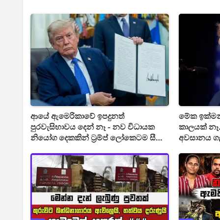
ආයේ ඇමෙරිකාවේ ඉපදුනත්
මේක ඉක්මන
පුරවැසිභාවය දෙන් නෑ - නව විධායක
කාලයක් නෑ
නියෝග දෙකකින් ට්‍රම්ප් ලෝකෙටම සීමා
අවසානය ගැන 
දායි
වැටෙන ප්‍ර