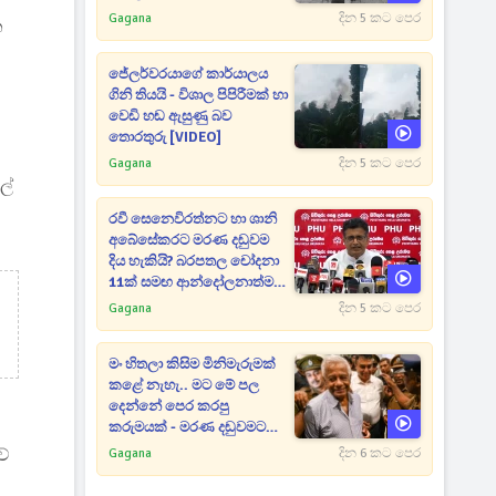
Gagana
දින 5 කට පෙර
න
ජේලර්වරයාගේ කාර්යාලය
ගිනි තියයි - විශාල පිපිරීමක් හා
වෙඩි හඬ ඇසුණු බව
තොරතුරු [VIDEO]
Gagana
දින 5 කට පෙර
ල්
රවී සෙනෙවිරත්නට හා ශානි
අබේසේකරට මරණ දඬුවම
දිය හැකියි? බරපතල චෝදනා
11ක් සමඟ ආන්දෝලනාත්මක
ප්‍රකාශයක් [VIDEO]
Gagana
දින 5 කට පෙර
මං හිතලා කිසිම මිනිමැරුමක්
කළේ නැහැ.. මට මේ පල
දෙන්නේ පෙර කරපු
කරුමයක් - මරණ දඬුවමට
කළින් කට ඇරපු පූජිත් හඬා
ව්
Gagana
දින 6 කට පෙර
වැටෙයි [VIDEO]