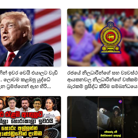
ින් ඉවර වෙයි එයාලට වැඩි
රජයේ නිලධාරීන්ගේ සහ ව්‍යවස්ථ
.. ලොවම කළඹපු යුද්ධේ
ආයතනවල නිලධාරින්ගේ වත්කම්
ට්‍රම්ප්ගෙන් ඇඟ හිරි
බැරකම් ප්‍රසිද්ධ කිරීම සම්බන්ධයෙ
කාශයක්
සංශෝධනයක්