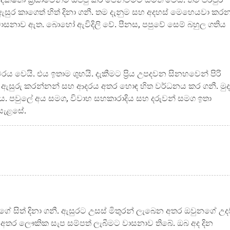
ක්ෂතා ක්‍රියාවෙන්ම ඔප්පු කර පෙන්වීමට සමත් වෙයි. තම පරපුර
ර කාගෙත් හිත් දිනා ගනී. තම දැනුම සහ අදහස් මෙහෙයවා කර
ේ වාසනාව ඇත. බොහෝ ඇවිදිලි වේ. පීනස, පපුවේ සෙම් බහුල ගතිය
ය වෙයි. එය ඉතාම ශුභයි. දැකීමට ප්‍රිය උපදවන සිනහවෙන් පිරි
්, ඇසුරු කරන්නන් සහ ආදරය අතර හොඳ හිත වර්ධනය කර ගනී. මුද
්ය. පවුලේ අය සමග, විවාහ සහකාරාදිය සහ දරුවන් සමග ඉතා
ව සැළසේ.
යගේ සිත් දිනා ගනී. ඇසුරට උසස් මිතුරන් ලැබෙන අතර ඔවුනගේ උද
න අතර ලෞකික සැප සම්පත් ලැබීමට වාසනාව ති‍බේ. ඔබ අද දින