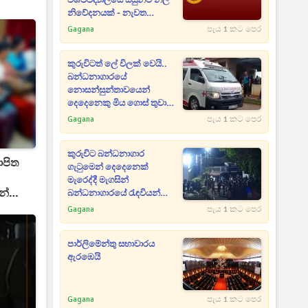
විශ්වවිද්‍යාලයේ සිසුන්ට නිල
නිවේදනයක් - නැවත
ඇරඹෙන දිනය දන්වයි
Gagana
පැය 1 කට පෙර
කුරුවිටත් ලේ විලක් වෙයි..
බන්ධනාගාරයේ
නොසන්සුන්තාවයෙන්
දෙදෙනෙකු ‍මිය ගොස් තුවාල
ලැබූ සංඛ්‍යාව 12 දක්වා ඉහළට
Gagana
පැය 1 කට පෙර
[UPDATE]
කුරුවිට බන්ධනාගාර
ාපිත
ගැටුමෙන් දෙදෙනෙක්
මැරෙද්දී මැගසින්
න්
බන්ධනාගාරයේ රැඳවියන්
11ක් රෝහලට
Gagana
පැය 1 කට පෙර
පාර්ලිමේන්තු සභාවාරය
ඇරඹෙයි
Gagana
පැය 1 කට පෙර