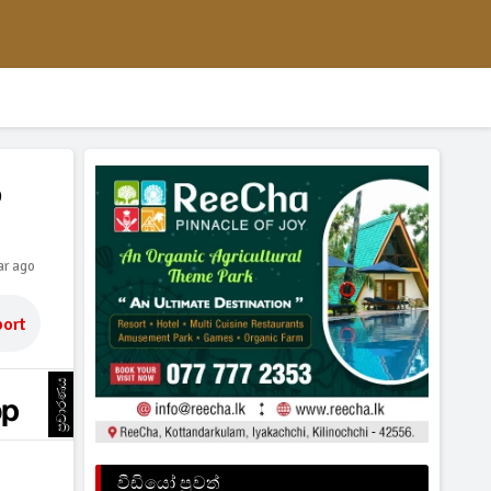
න
ar ago
ort
ප්‍රචාරණය
වීඩියෝ පුවත්