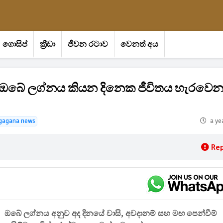
ගොසිප්
ක්‍රීඩා
ජීවන රටාව
වෙනත් අය
 අද ඔබේ ලග්නය කියන දිනෙක ජීවිතය හැරවෙ
gagana news
a ye
Rep
ඔබේ ලග්නය අනුව අද දිනයේ වාසි, අවදානම් සහ මඟ පෙන්වීම්