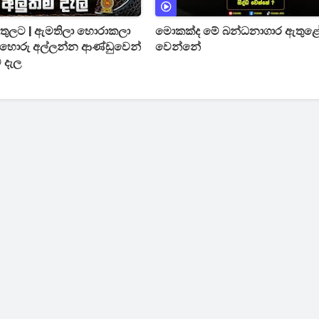
ඇතුලට | ඇමතිලා හොරාකලා
මොකක්ද මේ බන්ධනාගාර ඇතුළේ 
ේ හොරු අල්ලන්න ආණ්ඩුවෙන්
වෙන්නේ
ම දැල