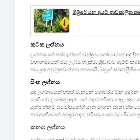
මීමුරේ යන අයට තාවකාලික 
කටක ලග්නය
ලග්නයෙන් පස්වැන්නේ චන්ද්‍රයා ගෝචර වන අද දි
විභාගාදියෙන් ජය ලැබිය හැකියි. ක්‍රීඩාවට ඇළුම් 
කටයුතු වෙනුවෙන් වෙහෙසෙයි. ඔවුන් සමග ප්‍රීතිය
සිංහ ලග්නය
සඳු ලග්නයෙන් හතර වැන්නේ ගෝචරය වන අද දින ඔබ
හැකියාව ලැබෙනු ඇත. ගේ දොර පරිසරය අලංකාරයව 
යන්නේනම් සුඛෝපභෝගී යාන වාහන සඳහා සිත යොම
කර ගැනීමෙන් ගෙදර දොර පරිසරය සහ වටාපිටාව ස
කන්‍යා ලග්නය