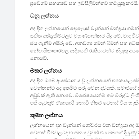
ප්‍රවේශම් සහගතව සහ ඉවසිලිවන්තව කටයුතු කරයි.
ධනු ලග්නය
අද දින ලග්නයෙන් දොළොස් වැන්නේ චන්ද්‍රයා ගමන
සහිත අත්දැකීම්වලට මුහුණපාන්නට සිදු වේ. වාද ව
ජය ගැනීම අසිරු වේ. අනවශ්‍ය ගමන් බිමන් සහ අධ
නේවාසිකාගාරවල ආදීයෙහි රැකියාවන්ට නියුතු අයග
නොවේ.
මකර ලග්නය
අද දින ඔබේ අයස්ථානය වූ ලග්නයෙන් එකොළොස්වැන
වෙන්නන්ට අද අතමිට සරු වෙන දවසකි. සමාජයේ සැ
අඩුවක් ඇති නොවේ. විශේෂයෙන්ම තම විරුද්ධ ලි
ගති පැවතුම් ඒකාකාරී නොවී නිතර වෙනස් විය හැක
කුම්භ ලග්නය
ලග්නයෙන් දහ වැන්නේ ගෝචරය වන චන්ද්‍රයා අද ඔබට යහ
වෙනස් වීම්වලටද භාජනය වුවත් එය ඔබගේ දියුණුව