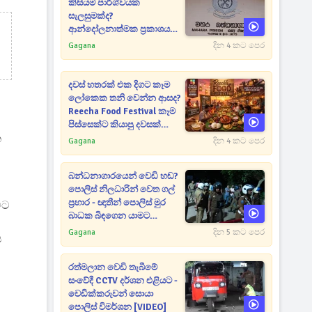
කිසියම් පාර්ශ්වයක
සැලසුමක්ද?
ආන්දෝලනාත්මක ප්‍රකාශයක්
එළියට [VIDEO]
Gagana
දින 4 කට පෙර
දවස් හතරක් එක දිගට කෑම
ලෝකෙක තනි වෙන්න ආසද?
Reecha Food Festival කෑම
පිස්සෙක්ට කියාපු දවසක්
ක
මෙන්න
Gagana
දින 4 කට පෙර
බන්ධනාගාරයෙන් වෙඩි හඬ?
පොලිස් නිලධාරින් වෙත ගල්
ප්‍රහාර - ඥාතීන් පොලිස් මුර
මට
බාධක බිඳගෙන යාමට
උත්සාහයක [VIDEO]
Gagana
දින 5 කට පෙර
ය
රත්මලාන වෙඩි තැබීමේ
සංවේදී CCTV දර්ශන එළියට -
වෙඩික්කරුවන් සොයා
පොලිස් විමර්ශන [VIDEO]