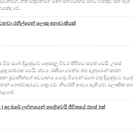
, දරුවන්ගේ, හිත මිතුරන්ගේ මනා සහයෝගය ඔබට වස්තුව සහ සැප
ිනයක්ද වේ.
ෙනවා රනිල්ගෙන් ලොකු අනාවැකියක්
ීම ඔබේ දියුණුවේ දොරගුලු විවර කිරීමට සමත් වෙයි. උසස්
තු සාර්ථක වෙයි. ස්වයං රැකියා මෙන්ම තම දැනුමෙන් කරන
යතන ප්‍රධානීන්ගේ අවධානය යොමු වීමෙන් ඔබේ මතු දියුණුවට පෑදේ
නන් ගෞරවාදරයට පාත්‍ර වේ. නිරෝගී භාවය ඇති වේ. ලෞකික ස
 සැළසේ.
4 | අද ඔබේ ලග්නයෙන් හෙළිවෙයි ජීවිතයේ රහස් 3ක්