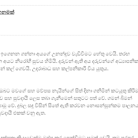
තහනමක්
න ඉගෙනන ගන්නා අයගේ උනන්දුව වැඩිවීමට හේතු වෙයි. තරඟ
කරන අයට නිරෝගී සුවය හිමියි. දරුවන් ඇති අය දරුවන්ගේ අධ්‍යාපනි
ෙන් කල් ගෙවයි. උදරාබාධ සහ කල්පනිකාරී විය යුතුය.
ට මවගේ සහ මව්පස නෑයින්ගේ සිත් දිනා ගනිමින් කටයුතු කිරි
සහ සුවදායී ලෙස තබා ගැනීමෙන් සතුටට පත් වේ. ගමන් බිමන්
ු වේ. දුබල සඳු විසින් සිතේ ඇති කරවන නොසන්සුන්කම පාලන
ුවදායී එකක් වනු ඇත.