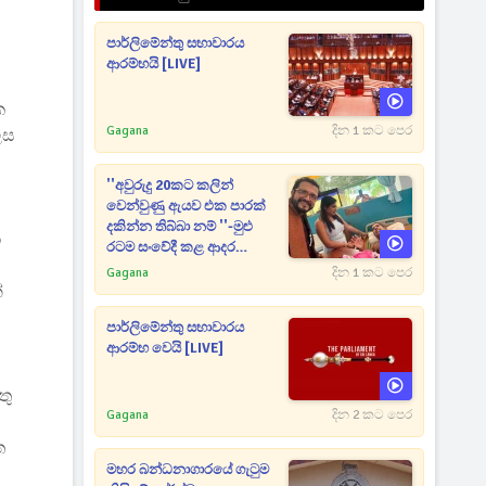
පාර්ලිමේන්තු සභාවාරය
ආරම්භයි [LIVE]
ක
Gagana
දින 1 කට පෙර
ෙස
''අවුරුදු 20කට කලින්
වෙන්වුණු ඇයව එක පාරක්
දකින්න තිබ්බා නම් ''-මුළු
ා
රටම සංවේදී කළ ආදර
අමරණීය මතකය
Gagana
දින 1 කට පෙර
්
පාර්ලිමේන්තු සභාවාරය
ආරම්භ වෙයි [LIVE]
තු
Gagana
දින 2 කට පෙර
ත
මහර බන්ධනාගාරයේ ගැටුම