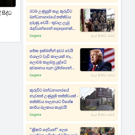
රටම උණුසුම් කළ කුරුවිට
සිද්ධ
බන්ධනාගාරයේ තත්ත්වය
දරුණු වෙයි - තුවාල ලැබු
රැඳවියන්ගෙන් දෙදෙනෙක්
ජීවිතක්ෂයට [UPDATE]
Gagana
පැය 2 කට පෙර
මේක ඉක්මනින් ඉවර වෙයි
එයාලට වැඩි කාලයක් නෑ..
ලොවම කළඹපු යුද්ධේ
අවසානය ගැන ට්‍රම්ප්ගෙන්
ඇඟ හිරි වැටෙන ප්‍රකාශයක්
Gagana
පැය 2 කට පෙර
කුරුවිට බන්ධනාගාරයේ
නැවතත් උණුසුම් තත්ත්වයක් -
තත්ත්වය පාලනයට විශේෂ
කාර්ය බලකාය කැඳවයි
Gagana
පැය 2 කට පෙර
"ක්‍රිකට් දෙවියන්" ලෙස