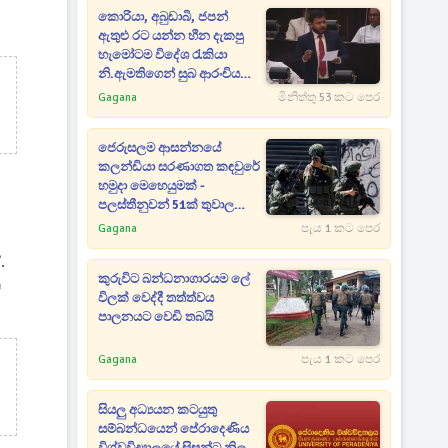
කොරියා, අබුඩාබි, ජපන්
ඇතුළු රට යන්න හීන දැකපු
හැමෝටම විදේශ රැකියා
නි.ඇමතිගෙන් සුබ ආරංචියක් -
හෙදියන්ටත් විශේෂ අවස්ථා
Gagana
මිනිත්තු 53 කට පෙර
ජෙරුසලම ආසන්නයේ
කලන්ඩියා සරණාගත කඳවුරේ
හමුදා මෙහෙයුමක් -
පලස්තීනුවන් 51ක් තුවාල
ලබයි
Gagana
පැය 1 කට පෙර
.
කුරුවිට බන්ධනාගාරයම ලේ
හ
විලක් වෙද්දී තත්ත්වය
පාලනයට වෙඩි තබයි
Gagana
පැය 1 කට පෙර
සියලු අධ්‍යයන කටයුතු
සම්බන්ධයෙන් පේරාදෙණිය