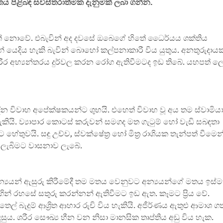
ිතය පිළිබඳ සවිස්තරාත්මක දැනුමක් ලබා ගන්න.
් නොවේ. එබැවින් අද දවසේ ඔබෙගේ හිතේ ධෛර්යය ශක්තිය
් යෙදිය හැකි බැවින් බොහෝ කල්පනාකාරී විය යුතුය. අනතුරුදාය
රීර අභ්‍යන්තරය දුර්වල කරන රෝග ඇතිවීමටද ඉඩ තිබේ. යහපත් ල
ින විවාහ අපේක්ෂකයන්ට ශුභයි. එහෙත් විවාහ වූ අය තම ස්වාමිය
යි. ව්‍යාපාර කොටස් කරුවන් සමගද මත ගැටුම් හෝ වැඩි සබඳතා
හේතුවයි. සඳු උච්ච, ස්වක්ෂේත්‍ර හෝ මිත්‍ර රාශියක තැන්පත් වීමෙන
ත් ලැබිමට වාසනාව ලැබේ.
යයන් ඇසුරු කිරීමේදී තම මතය වෙනුවට අන්‍යයන්ගේ මතය ඉස්ම
ගින් රහසේ සතුරු කරන්නන් ඇතිවීමට ඉඩ ඇත. කෑමට ප්‍රිය වේ.
ෙල් බැදුම් ආශ්‍රිත ආහාර රුචි විය හැකියි. අජීර්ණය ඇතුළු ආමාශ ග
ුය. ශරීර සෞඛ්‍ය හීන වන නිසා මානසික තෘප්තිය අඩු විය හැක.