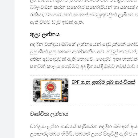
ලග්නයෙන් තුන් වැන්නේ ගෝචර වන වන්ද්‍රයා ඔබේ ද
බබලවමින් කරන සහෝදර සහෝදරියන් හා යහපත් ඇසු
රැකියා, ව්‍යාපාර හෝ වෙනත් කටයුතුවලින් ලැබීම
ඇති වීමට ඩැඩි ඉඩක් ඇත.
තුලා ලග්නය
අද දින චන්ද්‍රයා ඔබගේ ලග්නයෙන් දෙවැන්නේ ගෝචර
මුහුණින් යුතු කතාව ආකර්ශනීය වේ. හවුල් කරුවන
අතින් අඩුපාඩුවක් ඇති නොවේ. ගෙදරට ඉතා හිතවත
සතුටින් කාලය ගෙවීමට අද දිනයේදී ඔබට අවස්ථා
EPF ගැන ළඟදිම සුබ ආරංචියක්
වෘශ්චික ලග්නය
චන්ද්‍රයා ලග්න භාවයේ සැරිසරන අද දින ඔබ අන් අ
උපකාරද ඔබට හිමියි. ඔබටත් උසස් සිතුවිලි ඇති ව