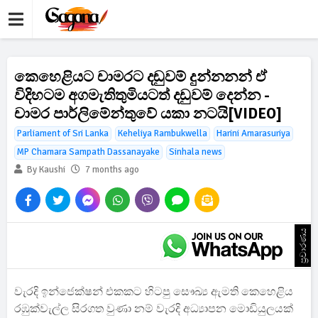
කෙහෙළියට චාමරට දඬුවම් දුන්නනන් ඒ
විදිහටම අගමැතිතුමියටත් දඩුවම් දෙන්න -
චාමර පාර්ලිමේන්තුවේ යකා නටයි[VIDEO]
Parliament of Sri Lanka
Keheliya Rambukwella
Harini Amarasuriya
MP Chamara Sampath Dassanayake
Sinhala news
By Kaushi
7 months ago
ප්‍රචාරණය
වැරදි ඉන්ජෙක්ෂන් එකකට හිටපු සෞඛ්‍ය ඇමති කෙහෙළිය
රඹුක්වැල්ල සිරගත වුණා නම් වැරදි අධ්‍යාපන මොඩියුලයක්