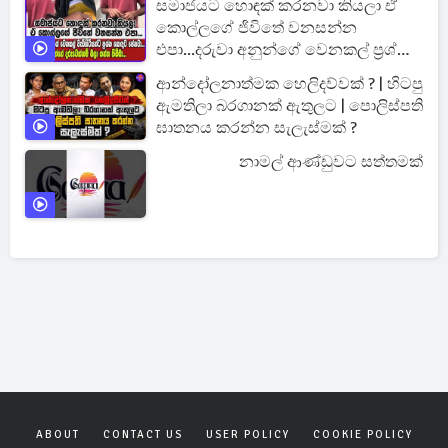
සමාජයට හොඳක් කරනවා කියලා ඒ
කොල්ලගේ ජිවිතේ වනසන්න
එපා...දරුවා අනුන්ගේ වෙනකල් ප්‍රශ්න
හොඳට පේනවා...
ආන්දෝලනාත්මක හෙලිදව්වක් ? | හිටපු
ඇමතිලා බරගානක් ඇතුලට | පොලිස්පති
ඝාතනය කරන්න සැලැස්මක් ?
නාමල් ආණ්ඩුවට සත්තමක්
ABOUT
CONTACT US
USER POLICY
COOKIE POLICY