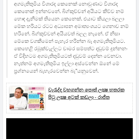
අගමැතිතුමිය විශාරද කෙනෙක් නොවුණාට විශාරද
කෙනෙක් ඉන්නවනේ. බිග්කුච්චන් අයියට කිව්ව නම්
හොඳ දැනීමක් තියෙන කෙනෙක්. එයාට කියලා බලලා
මේක හරියට රටට අධ්‍යාපන අමාත්‍යංශයට ගෙනාව නම්
හරිනේ. බිග්කුච්චන් අයියවත් බලල නෑනේ. ඒ නිසා
මේකෙ වගකීමෙන් පැහැර හරින්න බෑ අගමැතිතුමියට.
කෙහෙළි රඹුක්වැල්ලට චාමර සම්පත්ට දඬුවම් දුන්නනං
ඒ විදිහටම අගමැතිතුමියටත් දඩුවම් දෙන්න වෙනවා.
නැත්නම් අගමැතිතුමිය ඉල්ලා අස්වෙන්න ඕනේ මේ
ප්‍රශ්නයෙන් බැහැරවෙන්න බෑ"යනුවෙන්.
වැරැද්ද වහගන්න පොත් ලක්‍ෂ හතරක
පිටු ලක්‍ෂ අටක් කඩලා - රාජිත