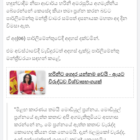
හඳුන්වාදීම නිසා ආචාර්ය හරිනි අමරසූරිය අගමැතිනිය
බේරෙන්නේ කෙසේද කියා තමා ප්‍රශ්න කරන බවට
පාර්ලිමේන්තු මන්ත්‍රී චාමර සම්පත් දසනායක මහතා අද දින
විමසා ඇත.
ඒ අද(06) පාර්ලිමේන්තුවේදී අදහස් දක්වමින්.
එම අවස්ථාවේදී වැඩිදුරටත් අදහස් දැක්වූ පාර්ලිමේන්තු
මන්ත්‍රීවරයා සඳහන් කළේ,
හරිනිට ගෙදර යන්නම වෙයි - ඇයට
විරුද්ධව විශ්වාසභංගයක්
"මීළඟ කාරණය තමයි මොඩියුල් ප්‍රශ්නය. මොඩියුල්
ප්‍රශ්නයේ ඇත්ත කතාව අපි අගමැතිතුමියට අපහාස
කරන්නේ නෑ. මේ ප්‍රශ්නයේ ඇත්ත කතාව වැරැද්ද
කොහෙද කියන එක නෙමෙයි. දැන් බලමුකෝ වැරැද්ද.
දැන් ඉන්ජෙක්ෂන් ගැහුවෙ කවුද? කෙහෙළිය