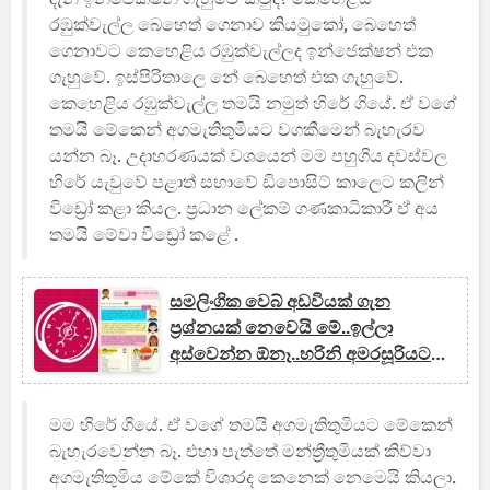
රඹුක්වැල්ල බෙහෙත් ගෙනාව කියමුකෝ, බෙහෙත්
ගෙනාවට කෙහෙළිය රඹුක්වැල්ලද ඉන්ජෙක්ෂන් එක
ගැහුවේ. ඉස්පිරිතාලෙ නේ බෙහෙත් එක ගැහුවේ.
කෙහෙළිය රඹුක්වැල්ල තමයි නමුත් හිරේ ගියේ. ඒ වගේ
තමයි මේකෙන් අගමැතිතුමියට වගකීමෙන් බැහැරව
යන්න බෑ. උදාහරණයක් වශයෙන් මම පහුගිය දවස්වල
හිරේ යැවුවේ පළාත් සභාවේ ඩිපොසිට් කාලෙට කලින්
විඩ්‍රෝ කළා කියල. ප්‍රධාන ලේකම් ගණකාධිකාරී ඒ අය
තමයි මේවා විඩ්‍රෝ කළේ .
සමලිංගික වෙබ් අඩවියක් ගැන
ප්‍රශ්නයක් නෙවෙයි මේ..ඉල්ලා
අස්වෙන්න ඕනෑ..හරිනි අමරසූරියට
ලිඛිතව දැනුම් දුන්නා - අමිල
මම හිරේ ගියේ. ඒ වගේ තමයි අගමැතිතුමියට මේකෙන්
බැහැරවෙන්න බෑ. එහා පැත්තේ මන්ත්‍රීතුමියක් කිව්වා
අගමැතිතුමිය මේකේ විශාරද කෙනෙක් නෙමෙයි කියලා.