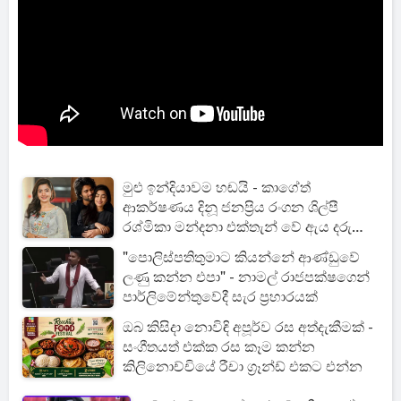
මුළු ඉන්දියාවම හඬයි - කාගේත්
ආකර්ෂණය දිනූ ජනප්‍රිය රංගන ශිල්පී
රශ්මිකා මන්දනා එක්තැන් වේ ඇය දරුණු
රෝගී තත්ත්වයකින් සියල්ල හෙළිවෙයි
"පොලිස්පතිතුමාට කියන්නේ ආණ්ඩුවේ
ලණු කන්න එපා" - නාමල් රාජපක්ෂගෙන්
පාර්ලිමේන්තුවේදී සැර ප්‍රහාරයක්
ඔබ කිසිදා නොවිඳි අපූර්ව රස අත්දැකීමක් -
සංගීතයත් එක්ක රස කෑම කන්න
කිලිනොච්චියේ රීචා ග්‍රෑන්ඩ් එකට එන්න