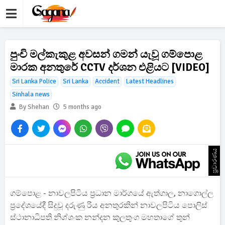
පුංචි මල්කැකුළ අවසන් ගමන් යැවූ ගම්පොළ
මාරක අනතුරේ CCTV දර්ශන එළියට [VIDEO]
Sri Lanka Police
Sri Lanka
Accident
Latest Headlines
Sinhala news
By Shehan
5 months ago
ප්‍රචාරණය
ගම්පොළ - නාවලපිටිය ප්‍රධාන මාර්ගයේ ඇත්ගාල, නාගොල්ල
ප්‍රදේශයේදී සිදුවූ දරුණු රිය අනතුරකින් නාවලපිටිය පොලිස්
ස්ථානාධිපති නිශ්ශංක නන්දන කුලතුංග මහතාගේ තුන්