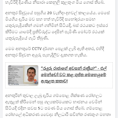
හැවිරිදි දියණිය නිසාරා කෙනුලි කුලතුංග මිය ගොස් තිබේ.
අනතුර සිදුවූයේ පසුගිය 20 වැනිදා දහවල් කාලයේය. මෙසේ
මියගිය දැරිය මව සහ හත් හැවිරිදි සහෝදරයා සමඟ
යතුරුපැදියකින් ගමන් ගනිමින් සිටියදී, බස් රථයකට ඉස්සර
කිරීමට යාමේදී ප්‍රතිවිරුද්ධ දෙසින් පැමිණි මෝටර් රථයක්
යතුරුපැදියේ ගැටී තිබුණි.
මෙම අනතුරේ CCTV දර්ශන පෙළක් ලැබී ඇති අතර, එහිදී
අනතුර සිදුවන අයුරු පැහැදිලිව දැකගත හැකිය.
“රුදුරු රාජාගේ අවසන් රාත්‍රිය?” - එල්
මෙන්චෝ වට කළ ගුප්ත මෙහෙයුමේ
ඇතුළත කතාව!
අනතුරින් තුවාල ලැබූ දැරිය ගම්පොළ ශික්ෂණ රෝහලට
ඇතුළත් කිරීමෙන් පසු ශල්‍යකර්මයකට භාජනය වෙමින්
සිටියදී එදින සවස 5ට පමණ මිය ගොස් තිබේ. ගම්පොළ
රෝහලේ අධිකරණ වෛද්‍ය නිලධාරී සචින්ත රණතුංග මහතා