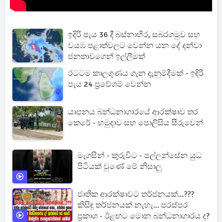
ඉදිරි පැය 36 දී බස්නාහිර, සබරගමුව සහ
වයඹ පළාත්වලට වෙන්න යන දේ දන්වා
ජනතාවගෙන් ඉල්ලීමක්
රටටම කාලගුණය ගැන දැනුම්දීමක් - ඉදිරි
පැය 24 ප්‍රවේශම් වෙන්න
යාපනය බන්ධනාගාරයේ ආරක්ෂාව තර
කෙරේ - හමුදාව සහ පොලිසිය සීරුවෙන්
මැගසින් - කුරුවිට - පල්ලන්සේන යුධ
පිටියක් වුණේ මේ නිසාලු
ජාතික ආරක්ෂාවට තර්ජනයක්...???
කිසිඳු තර්ජනයක් නැහැ... පරස්පර
ප්‍රකාශ - ඊළඟට මොන බන්ධනාගාරය ද?