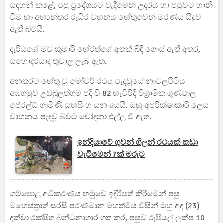
සඳහන් කළේ, පපු ප්‍රදේශයට වැදීමෙන් උදරය හා පපුවට හානි
වීම හා අභ්‍යන්තර රුධිර වහනය හේතුවෙන් මරණය සිදුව
ඇති බවයි.
දැරියගේ මව කුමාරි හේරත්ගේ අතක් බිඳී ගොස් ඇති අතර,
සහෝදරයාද තුවාල ලැබ ඇත.
අනතුරට හේතු වූ මෝටර් රථය පැදවූයේ නාවලපිටිය
අඹගමුව උඩබුලත්ගම පදිංචි 82 හැවිරිදි විශ්‍රාමික ගුණපාල
ජෙරල්ඩ් ගාමිණි සුභසිංහ යන අයයි. ඔහු අපරික්ෂාකාරී ලෙස
වාහනය පැදවූ බවට චෝදනා එල්ල වී ඇත.
ඉන්දියාවේ ගුවන් ගිලන් රථයක් කඩා
වැටීමෙන් 7ක් මරුට
ගම්පොළ අධිකරණය හමුවේ ඉදිරිපත් කිරීමෙන් පසු
මහෙස්ත්‍රාත් සරසි පරණමාන මහත්මිය විසින් ඔහු අද (23)
දක්වා රක්ෂිත බන්ධනාගාර ගත කර, පසුව රුපියල් ලක්ෂ 10