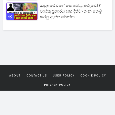
කවුද මේවගේ මහ මොළකරුවෝ ?
පාස්කු ප්‍රහාරය සහ දිත්වා ගැන හෙළි
කරපු ඇත්ත මෙන්න
ABOUT
CONTACT US
USER POLICY
COOKIE POLICY
PRIVACY POLICY
Copyrights © 2026
Gagana News
. All rights reserved.