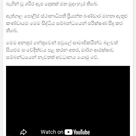
බැගින් වූ ශරීර ඇප දෙකක් මත මුදා හැර තිබේ.
ඇත්ගාල පොලිස් ස්ථානාධිපති ප්‍රියන්ත බණ්ඩාර මහතා ඇතුළු
කණ්ඩායම මෙම සිද්ධිය සම්බන්ධයෙන් පරීක්ෂණ සිදු කර
තිබේ.
මෙම අනතුර හේතුවෙන් පවුලේ සාමාජිකයින්ට බලවත්
සියළුම සංවේදීත්වය පළ කරන අතර, මාර්ග ආරක්ෂාව
සම්බන්ධයෙන් නැවතත් අවධානය යොමු වේ.