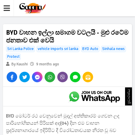
BYD වාහන ඉල්ලා සමාගම වටලයි - මුළු රටේම
ජනතාව එක් වෙයි
Sri Lanka Police
vehicle imports sri lanka
BYD Auto
Sinhala news
Protest
By Kaushi
9 months ago
ප්‍රචාරණය
BYD මෝටර් රථ වෙනුවෙන් මුදල් අත්තිකාරම් ගෙවන ලද
පාරිභෝගිකයන් පිරිසක් අද(04) දින එම වාහන
ප්‍රදර්ශනාගාරයේ ඉදිරිපිට දී විරෝධතාවයක නිරත වූ බව