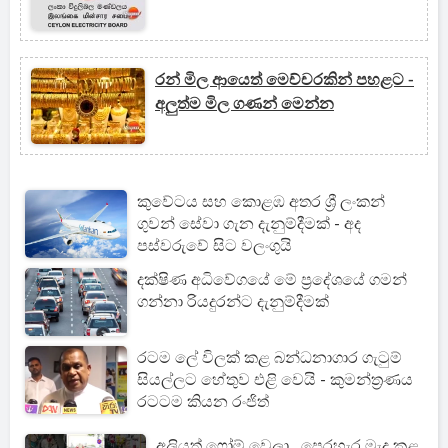
රන් මිල ආයෙත් මෙච්චරකින් පහළට -
අලුත්ම මිල ගණන් මෙන්න
කුවේටය සහ කොළඹ අතර ශ්‍රී ලංකන්
ගුවන් සේවා ගැන දැනුම්දීමක් - අද
පස්වරුවේ සිට වලංගුයි
දක්ෂිණ අධිවේගයේ මේ ප්‍රදේශයේ ගමන්
ගන්නා රියදුරන්ට දැනුම්දීමක්
රටම ලේ විලක් කළ බන්ධනාගාර ගැටුම්
සියල්ලට හේතුව එළි වෙයි - කුමන්ත්‍රණය
රටටම කියන රංජිත්
අලියත් ෆෝම් වෙලා...පෙරහැර මැද කළ