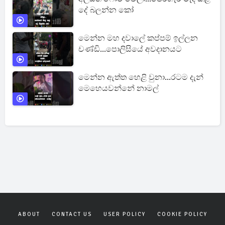
දේ බලන්න කෝ
මෙන්න මහ දවාලේ කප්පම් ඉල්ලන
චණ්ඩි...පොලිසියේ අවදානයට
මෙන්න ඇත්ත හෙළි වුනා...රටම දැන්
මෙහෙයවන්නේ නාමල්
ABOUT
CONTACT US
USER POLICY
COOKIE POLICY