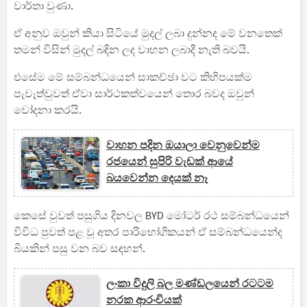
වාර්තා වුණා.
ඒ අනුව ඔවුන් කියා සිටියේ මුදල් ලබා දුන්නද මේ වනතෙක්
තමන් විසින් මුදල් බඳින ලද වාහන ලබාදී නැති බවයි.
එසේම මේ සම්බන්ධයෙන් සාකච්ඡා වට කිහිපයක්ම
පැවැත්වුවත් ඒවා සාර්ථකත්වයෙන් තොර බවද ඔවුන්
චෝදනා කරයි.
වාහන පදින ඔයාලා වෙනුවෙන්ම
රජයෙන් සුපිරි වැඩක් ආයේ
බයවෙන්න දෙයක් නෑ
කෙසේ වුවත් පසුගිය දිනවල BYD මෝටර් රථ සම්බන්ධයෙන්
විවිධ පුවත් පළ වූ අතර පාරිභෝගිකයන් ඒ සම්බන්ධයෙන්ද
බියකින් පසු වන බව සඳහන්.
ලංකා විදුලි බල මණ්ඩලයෙන් රටටම
නරක ආරංචියක්