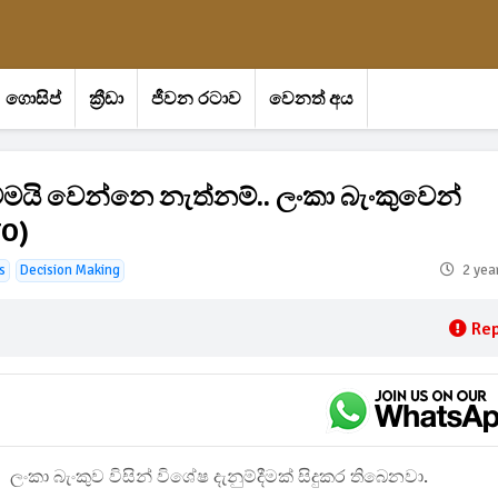
ගොසිප්
ක්‍රීඩා
ජීවන රටාව
වෙනත් අය
ටමයි වෙන්නෙ නැත්නම්.. ලංකා බැංකුවෙන්
TO)
s
Decision Making
2 yea
Rep
ලංකා බැංකුව විසින් විශේෂ දැනුම්දීමක් සිදුකර තිබෙනවා.