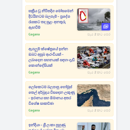
සක්‍රීය වූ නිරිතදිග මෝසමෙන්
දිවයිනටම බලපෑම් - ප්‍රදේශ
රැසකට තද සුළං අනතුරු
ඇඟවීම්
Gagana
පැය 2 කට පෙර
ඇගලුම් ක්ෂේත්‍රයේ ඉන්න
ඔබට අසුබ ආරංචියක් -
ලබාදෙන සහනයක් සඳහා දැඩි
කොන්දේසියක්
Gagana
පැය 2 කට පෙර
ලෝකෙටම බලපාපු හෝමූස්
තෙල් අර්බුදය විසඳෙන ලකුණු
- ඉරානය සහ ඕමානය අතර
විශේෂ සාකච්ඡා
Gagana
පැය 2 කට පෙර
ඉන්දියා - ශ්‍රී ලංකා පුහුණු