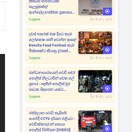
කිසියම් පාර්ශ්වයක
සැලසුමක්ද?
ආන්දෝලනාත්මක ප්‍රකාශයක්
එළියට [VIDEO]
Gagana
දින 5 කට පෙර
දවස් හතරක් එක දිගට කෑම
ලෝකෙක තනි වෙන්න ආසද?
Reecha Food Festival කෑම
පිස්සෙක්ට කියාපු දවසක්
මෙන්න
Gagana
දින 6 කට පෙර
බන්ධනාගාරයෙන් වෙඩි හඬ?
පොලිස් නිලධාරින් වෙත ගල්
ප්‍රහාර - ඥාතීන් පොලිස් මුර
බාධක බිඳගෙන යාමට
උත්සාහයක [VIDEO]
Gagana
දින 6 කට පෙර
රත්මලාන වෙඩි තැබීමේ
සංවේදී CCTV දර්ශන එළියට -
වෙඩික්කරුවන් සොයා
පොලිස් විමර්ශන [VIDEO]