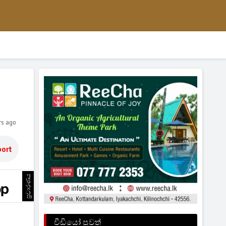
rs ago
ort
ප්‍රචාරණය
වීඩියෝ පුවත්