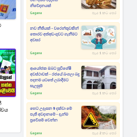
වන අයට වැදගත්
නිවේදනයක්
Gagana
පැය 1 කට පෙර
්
නව නීතියක් - වරෙන්තුවකින්
තොරව අත්අඩංගුවට ගැනීමට
අවසර
Gagana
පැය 1 කට පෙර
ආයෝජක ඔබට සුවිශේෂී
අවස්ථාවක් - රජයේ බංගලා බදු
පදනම යටතේ ලබාදීමට
සැලසුම්
Gagana
පැය 1 කට පෙර
ේ
හෙට උදෑසන 9 දක්වා මේ
්වය
පැති අවදානමේ - දැන්ම
ප්‍රවේශම් වෙන්න
Gagana
පැය 2 කට පෙර