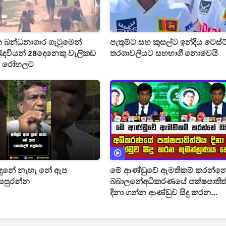
 බන්ධනාගාර ගැටුමෙන්
පැතුම්ට සහ කුසල්ට ඉන්දීය ටෙස්ට
 රැඳවියන් 28දෙනෙකු වැලිකඩ
තරගාවලියට සහභාගී නොවෙයි
ර රෝහලට
දුනේ නැහැ නේ ඇප
මේ ආණ්ඩුවේ ඇමතිකම් කරන්න
සපුරන්න
බබාලනේඅධිකරණයේ පක්ෂපාතිත
දිනා ගන්න ආණ්ඩුව සිදු කරන
කුමන්ත්‍රණය හෙළිවෙයි