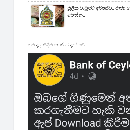
මූලික වැටුපට අමතරව.. රාජ්
මෙන්න..
එම දැනුම්දීම පහතින් දැක් වේ,