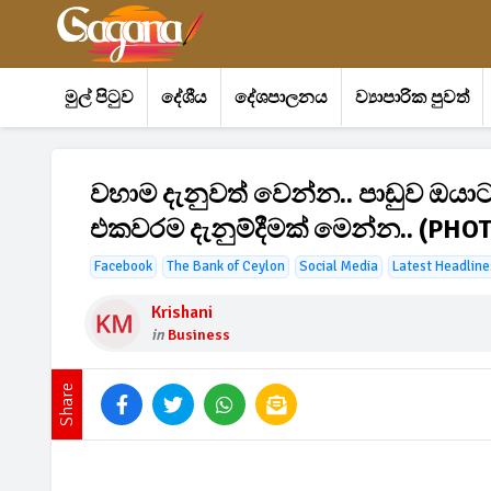
මුල් පිටුව
දේශීය
දේශපාලනය
ව්‍යාපාරික පුවත්
වහාම දැනුවත් වෙන්න.. පාඩුව ඔයා
එකවරම දැනුම්දීමක් මෙන්න.. (PHO
Facebook
The Bank of Ceylon
Social Media
Latest Headline
Krishani
in
Business
Share