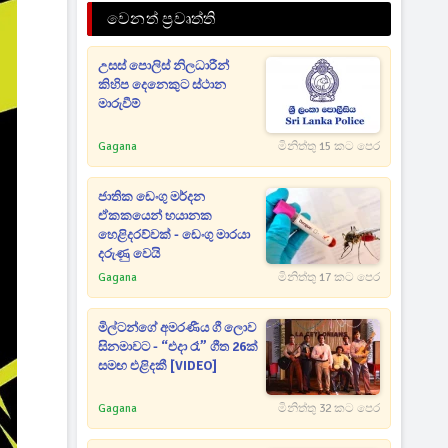
වෙනත් ප්‍රවෘත්ති
උසස් පොලිස් නිලධාරීන්
කිහිප දෙනෙකුට ස්ථාන
මාරුවීම්
Gagana
මිනිත්තු 15 කට පෙර
ජාතික ඩෙංගු මර්දන
ඒකකයෙන් භයානක
හෙළිදරව්වක් - ඩෙංගු මාරයා
දරුණු වෙයි
Gagana
මිනිත්තු 17 කට පෙර
මිල්ටන්ගේ අමරණීය ගී ලොව
සිනමාවට - “එදා රෑ” ගීත 26ක්
සමඟ එළිදකී [VIDEO]
Gagana
මිනිත්තු 32 කට පෙර