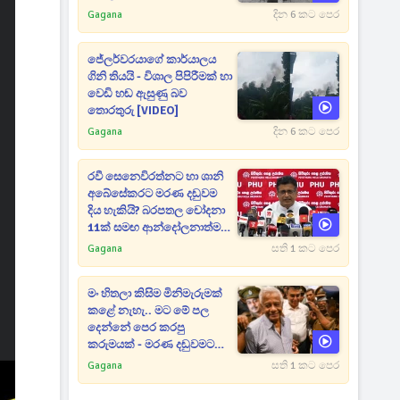
Gagana
දින 6 කට පෙර
ජේලර්වරයාගේ කාර්යාලය
ගිනි තියයි - විශාල පිපිරීමක් හා
වෙඩි හඬ ඇසුණු බව
තොරතුරු [VIDEO]
Gagana
දින 6 කට පෙර
රවී සෙනෙවිරත්නට හා ශානි
අබේසේකරට මරණ දඬුවම
දිය හැකියි? බරපතල චෝදනා
11ක් සමඟ ආන්දෝලනාත්මක
ප්‍රකාශයක් [VIDEO]
Gagana
සති 1 කට පෙර
මං හිතලා කිසිම මිනිමැරුමක්
කළේ නැහැ.. මට මේ පල
දෙන්නේ පෙර කරපු
කරුමයක් - මරණ දඬුවමට
කළින් කට ඇරපු පූජිත් හඬා
Gagana
සති 1 කට පෙර
වැටෙයි [VIDEO]