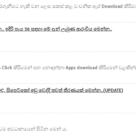
රගැනීමට හැකි වන ලෙස සකස් කළ වංචනික ඇප් Download කිරීම
. ඉදිරි පැය 36 සඳහා මේ දැන් ලැබුණ ආරංචිය මෙන්න..
s Click කිරීමෙන් සහ නොදන්නා Apps download කිරීමෙන් වළකින
, සිපෙට්කෝ අඩු වෙද්දි තවත් තීරණයක් මෙන්න..(UPDATE)
රුවම අවධානයෙන් සිටින මෙන් ය.