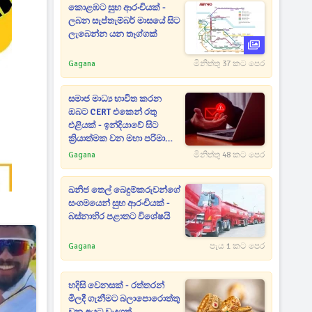
කොළඹට සුභ ආරංචියක් -
ලබන සැප්තැම්බර් මාසයේ සිට
ලැබෙන්න යන තෑග්ගක්
Gagana
මිනිත්තු 37 කට පෙර
සමාජ මාධ්‍ය භාවිත කරන
ඔබට CERT එකෙන් රතු
එළියක් - ඉන්දියාවේ සිට
ක්‍රියාත්මක වන මහා පරිමාණ
කප්පම් ජාවාරමක් අහුවෙයි
Gagana
මිනිත්තු 48 කට පෙර
ඛනිජ තෙල් බෙදුම්කරුවන්ගේ
සංගමයෙන් සුභ ආරංචියක් -
බස්නාහිර පළාතට විශේෂයි
Gagana
පැය 1 කට පෙර
හදිසි වෙනසක් - රත්තරන්
මිලදී ගැනීමට බලාපොරොත්තු