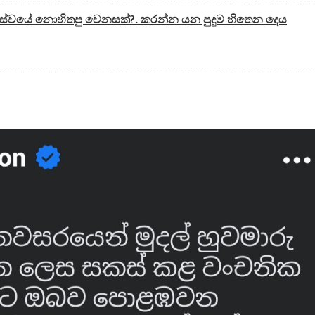
‍ය සේවයේ නොහිතපු වෙනසක්?. කරන්න යන පුදුම හිතෙන දෙය