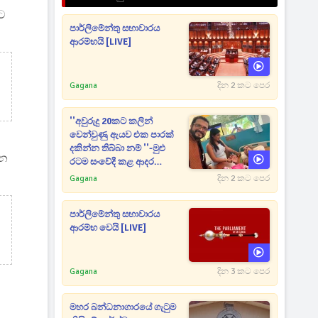
ට
පාර්ලිමේන්තු සභාවාරය
ආරම්භයි [LIVE]
Gagana
දින 2 කට පෙර
''අවුරුදු 20කට කලින්
වෙන්වුණු ඇයව එක පාරක්
දකින්න තිබ්බා නම් ''-මුළු
්න
රටම සංවේදී කළ ආදර
අමරණීය මතකය
Gagana
දින 2 කට පෙර
පාර්ලිමේන්තු සභාවාරය
ආරම්භ වෙයි [LIVE]
Gagana
දින 3 කට පෙර
මහර බන්ධනාගාරයේ ගැටුම