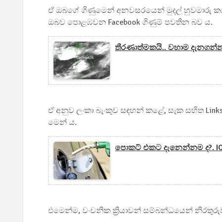
ඒ ඔබගේ ගිණුමෙන් අනවසරයෙන් මුදල් හුවමාරු ක
ඔබව පොළඹවන Facebook ගිණුම් පවතින බව ය.
තීරණාත්මකයි.. වහාම දැනගන්න.
ඒ අනුව ලංකා බැංකුව සඳහන් කළේ, සැක සහිත Link
මෙන් ය.
පොකට් එකට දැනෙන්නම ද?. IOC
එමෙන්ම, වංචනික ක්‍රියාවන් සම්බන්ධයෙන් නිරතු