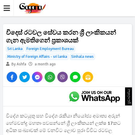
විදෙස් රටවල සේවය කරන ශ්‍රී ලාංකිකයන්
ගැන ඇමතිගෙන් ප්‍රකාශයක්
Sri Lanka
Foreign Employment Bureau
Ministry of Foreign Affairs - sri lanka
Sinhala news
By Ashfa
a month ago
ප්‍රචාරණය
විදේශ කටයුතු සහ විදේශ රැකියා නියෝජ්‍ය අමාත්‍ය අරුන්
හේමචන්ද්‍ර මහතා පවසන්නේ ශ්‍රී ලාංකිකයන් ලක්ෂ 17කට
අධික සංඛ්‍යාවක් මේ වනවිට ලොව පුරා විවිධ රටවල