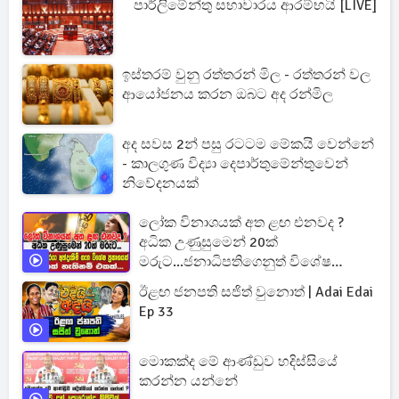
පාර්ලිමේන්තු සභාවාරය ආරම්භයි [LIVE]
ඉස්තරම් වුනු රත්තරන් මිල - රත්තරන් වල
ආයෝජනය කරන ඔබට අද රන්මිල
අද සවස 2න් පසු රටටම මේකයි වෙන්නේ
- කාලගුණ විද්‍යා දෙපාර්තුමේන්තුවෙන්
නිවේදනයක්
ලෝක විනාශයක් අත ළඟ එනවද ?
අධික උණුසුමෙන් 20ක්
මරුට...ජනාධිපතිගෙනුත් විශේෂ
ප්‍රකාශයක්
ඊළඟ ජනපති සජිත් වුනොත් | Adai Edai
Ep 33
මොකක්ද මේ ආණ්ඩුව හදිස්සියේ
කරන්න යන්නේ