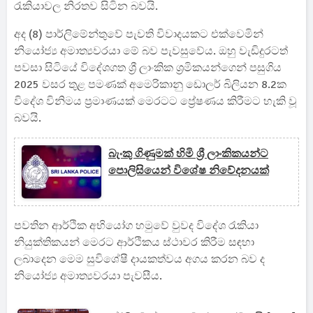
රැකියාවල නිරතව සිටින බවයි.
අද (8) පාර්ලිමේන්තුවේ පැවති විවාදයකට එක්වෙමින්
නියෝජ්‍ය අමාත්‍යවරයා මේ බව පැවසුවේය. ඔහු වැඩිදුරටත්
පවසා සිටියේ විදේශගත ශ්‍රී ලාංකික ශ්‍රමිකයන්ගෙන් පසුගිය
2025 වසර තුළ පමණක් අමෙරිකානු ඩොලර් බිලියන 8.2ක
විදේශ විනිමය ප්‍රමාණයක් මෙරටට ප්‍රේෂණය කිරීමට හැකි වූ
බවයි.
බැංකු ගිණුමක් හිමි ශ්‍රී ලාංකිකයන්ට
පොලිසියෙන් විශේෂ නිවේදනයක්
පවතින ආර්ථික අභියෝග හමුවේ වුවද විදේශ රැකියා
නියුක්තිකයන් මෙරට ආර්ථිකය ස්ථාවර කිරීම සඳහා
ලබාදෙන මෙම සුවිශේෂී දායකත්වය අගය කරන බව ද
නියෝජ්‍ය අමාත්‍යවරයා පැවසීය.