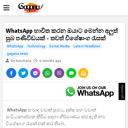
WhatsApp භාවිත කරන ඔයාට මෙන්න අලුත්
සුබ පණිවිඩයක් - තවත් විශේෂාංග රැසක්
WhatsApp
Technology
Social Media
Latest Headlines
gagana news
By Kanchana
4 months ago
ප්‍රචාරණය
WhatsApp සංවාද වඩාත් සුමට, දක්ෂ සහ වඩාත්
සංවිධානාත්මක කිරීම සඳහා නිර්මාණය කර ඇති නව
විශේෂාංග රැසක් එක් කර තිබේ.