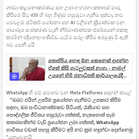
ගබඩා කළමනාකරණය සහ උපාංග හරහා කතාබස් මාරු
කිරීමේ සිට iOS හි බහු ගිණුම් හසුරුවා ගැනීම දක්වා, නව
මෙවලම් ස්ටිකර් යෝජනා සහ AI වලිමන් ක්‍රියාත්මක වන
ඡායාරූප සංස්කරණ වැනි නිර්මාණාත්මක ස්පර්ශයන් එකතු
කරමින් එදිනෙදා පණිවිඩ යැවීම සරල කිරීම අරමුණු වී ඇති
බව පෙනී යයි
තොප්පිය හොඳ ඕන කෙනෙක් දාගන්න
ඒකේ කිසි ගැටලුවකුත් නැහැ - නාමල්
උයනේ හිමි ජනාධිපති කාර්යාලයේදීම
දෙසයි
WhatsApp හි මව් සමාගම වන Meta Platforms සදහන් කළේ
“ඔබට එයින් උපරිම ප්‍රයෝජන ගැනීමට උපකාර කිරීම
සඳහා, ඔබ සංවිධානාත්මකව සිටියත්, රැකියාව සහ
පෞද්ගලික ජීවිතය හසුරුවා ගත්තත්, නැතහොත් සෑම
කතාබහකින්ම වැඩි ප්‍රයෝජන ලබා ගත්තත්, WhatsApp
භාවිතය වඩාත් පහසු කිරීමට අපි නව ක්‍රම හඳුන්වා දෙන්නෙමු
''යනුවෙනුයි