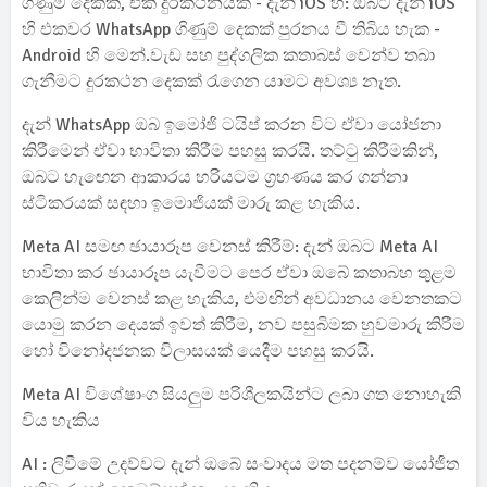
ගිණුම් දෙකක්, එක් දුරකථනයක් - දැන් iOS හි: ඔබට දැන් iOS
හි එකවර WhatsApp ගිණුම් දෙකක් පුරනය වී තිබිය හැක -
Android හි මෙන්.වැඩ සහ පුද්ගලික කතාබස් වෙන්ව තබා
ගැනීමට දුරකථන දෙකක් රැගෙන යාමට අවශ්‍ය නැත.
දැන් WhatsApp ඔබ ඉමෝජි ටයිප් කරන විට ඒවා යෝජනා
කිරීමෙන් ඒවා භාවිතා කිරීම පහසු කරයි. තට්ටු කිරීමකින්,
ඔබට හැඟෙන ආකාරය හරියටම ග්‍රහණය කර ගන්නා
ස්ටිකරයක් සඳහා ඉමොජියක් මාරු කළ හැකිය.
Meta AI සමඟ ඡායාරූප වෙනස් කිරීම්: දැන් ඔබට Meta AI
භාවිතා කර ඡායාරූප යැවීමට පෙර ඒවා ඔබේ කතාබහ තුළම
කෙලින්ම වෙනස් කළ හැකිය, එමඟින් අවධානය වෙනතකට
යොමු කරන දෙයක් ඉවත් කිරීම, නව පසුබිමක හුවමාරු කිරීම
හෝ විනෝදජනක විලාසයක් යෙදීම පහසු කරයි.
Meta AI විශේෂාංග සියලුම පරිශීලකයින්ට ලබා ගත නොහැකි
විය හැකිය
AI : ලිවීමේ උදව්වට දැන් ඔබේ සංවාදය මත පදනම්ව යෝජිත