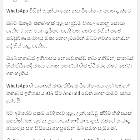
WhatsApp විසින් හඳුන්වා දෙන නව විශේෂාංග පහත දැක්වේ
ඔබට ඕනෑම කතාබහක් තුළ සෘජුවම විශාල ගොනු සොයා
ගැනීමට සහ මකා දැමීමට හැකි වන අතර එමඟින් ඔබේ
සම්පූර්ණ සංවාදය මකා නොදැමීමෙන් ඔබට අවශ්‍ය නොවන
දේ හිස් කළ හැකිය.
ඔබේ කතාබස් ඉතිහාසය නොවෙනස්ව තබා ගනිමින්, කතාබස්
හිස් කිරීමේදී මාධ්‍ය ගොනු පමණක් හිස් කිරීමටද ඔබට තෝරා
ගත හැකිය.
WhatsApp හි කතාබස් මාරු කිරීමේ විශේෂාංගය දැන් ඔබගේ
කතාබස් ඉතිහාසය iOS සිට Android වෙත ගෙනයාමට සහය
දක්වයි.
ඊට අමතරව එකම වේදිකාව තුළ. දැන්, තට්ටු කිරීම් කිහිපයක්
සමඟින්, ඔබ කුමන උපාංගයක් භාවිතා කළත්, ඔබගේ සංවාද,
ඡායාරූප සහ වීඩියෝ පහසුවෙන් ඔබ සමඟ පැමිණේ.