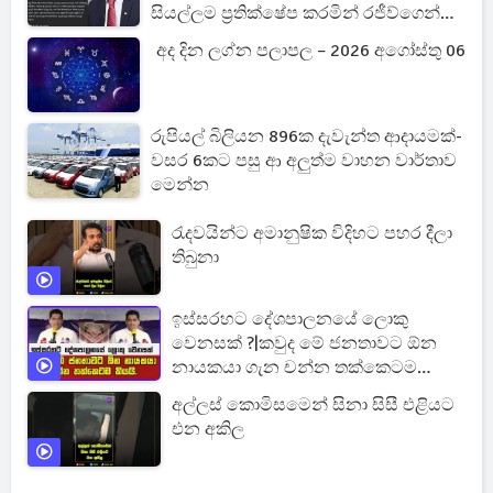
සියල්ලම ප්‍රතික්ෂේප කරමින් රජීව්ගෙන්
බුකියට සටහනක්
අද දින ලග්න පලාපල – 2026 අගෝස්තු 06
රුපියල් බිලියන 896ක දැවැන්ත ආදායමක්-
වසර 6කට පසු ආ අලුත්ම වාහන වාර්තාව
මෙන්න
රැදවයින්ට අමානුෂික විදිහට පහර දීලා
තිබුනා
ඉස්සරහට දේශපාලනයේ ලොකු
වෙනසක් ?|කවුද මේ ජනතාවට ඕන
නායකයා ගැන චන්න තක්කෙටම
කියයි.
අල්ලස් කොමිසමෙන් සිනා සිසී එළියට
එන අකිල