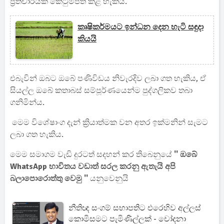
ප්‍රතිචාරයක් කෙටුම්පත් කළ හැකිය.
කෘෂිකර්මයට ඉන්ධන දෙන හැටි සඳුදා
කියයි
එබැවින් ඔබට ඔබේ පණිවිඩය නිවැරදිව ලබා ගත හැකිය, ඒ
සියල්ල ඔබේ කතාබස් සම්පූර්ණයෙන්ම පුද්ගලිකව තබා
ගනිමින්ය.
මෙම විශේෂාංග දැන් ක්‍රියාත්මක වන අතර ඉක්මනින් සැමට
ලබා ගත හැකිය.
මෙම සමාගම වැඩි දුරටත් සදහන් කර තිබෙනුයේ
'' ඔබේ
WhatsApp භාවිතය වඩාත් සරල කරනු ඇතැයි අපි
බලාපොරොත්තු වෙමු ''
යනුවෙනුයි
නීතිඥ සංගම් සභාපතිට එරෙහිව අල්ලස්
කොමිසමට පැමිණිල්ලක් - චෝදනා