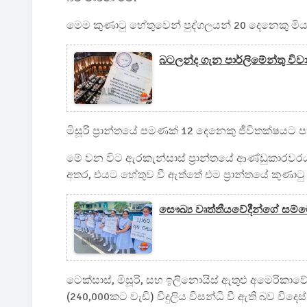
මෙම කුණාටු හේතුවෙන් පුද්ගලයන් 20 දෙනෙකු මිය 
බටලන්ද ගැන පාර්ලිමේන්තු වි
මිසූරි ප්‍රාන්තයේ පමණක් 12 දෙනෙකු ජීවිතක්ෂයට 
මේ වන විට ඇරකැන්සාස් ප්‍රාන්තයේ ආණ්ඩුකාරවරයා 
අතර, එයට හේතුව වී ඇත්තේ එම ප්‍රාන්තයේ කුණාටු
සෞඛ්‍ය වෘත්තීයවේදීන්ගේ සම්ම
ටෙක්සාස්, මිසූරි, සහ ඉලිනොයිස් ඇතුළු අමෙරිකාව
(240,000කට වැඩි) විදුලිය විසන්ධි වී ඇති බව විදෙස් 