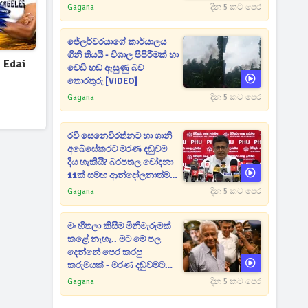
Gagana
දින 5 කට පෙර
ජේලර්වරයාගේ කාර්යාලය
ගිනි තියයි - විශාල පිපිරීමක් හා
 Edai
වෙඩි හඬ ඇසුණු බව
තොරතුරු [VIDEO]
Gagana
දින 5 කට පෙර
රවී සෙනෙවිරත්නට හා ශානි
අබේසේකරට මරණ දඬුවම
දිය හැකියි? බරපතල චෝදනා
11ක් සමඟ ආන්දෝලනාත්මක
ප්‍රකාශයක් [VIDEO]
Gagana
දින 5 කට පෙර
මං හිතලා කිසිම මිනිමැරුමක්
කළේ නැහැ.. මට මේ පල
දෙන්නේ පෙර කරපු
කරුමයක් - මරණ දඬුවමට
කළින් කට ඇරපු පූජිත් හඬා
Gagana
දින 5 කට පෙර
වැටෙයි [VIDEO]