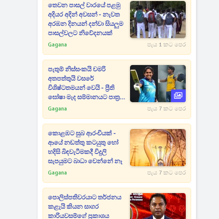
තෙවන පාසල් වාරයේ පළමු
අදියර අදින් අවසන් - නැවත
අරඹන දිනයන් දන්වා සියලුම
පාසල්වලට නිවේදනයක්
Gagana
පැය 1 කට පෙර
පැතුම් නිස්සංකයි චමරි
අතපත්තුයි වසරේ
විශිෂ්ටතමයන් වෙයි - ප්‍රීති
ඝෝෂා මැද සම්මානයට පාත්‍ර
වෙයි
Gagana
පැය 7 කට පෙර
කොළඹට සුබ ආරංචියක් -
ආයේ නඩත්තු කටයුතු හෝ
හදිසි බිඳවැටීමකදී විදුලි
සැපයුමට බාධා වෙන්නේ නෑ
Gagana
පැය 7 කට පෙර
පොලිස්පතිවරයාට තර්ජනය
කළැයි කියන සාගර
කාරියවසම්ගේ ප්‍රකාශය