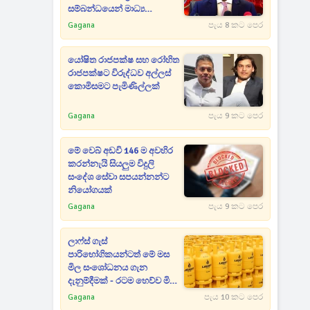
සම්බන්ධයෙන් මාධ්‍ය
ආයතනවලටත් නියෝගයක්
Gagana
පැය 8 කට පෙර
යෝෂිත රාජපක්ෂ සහ රෝහිත
රාජපක්ෂට විරුද්ධව අල්ලස්
කොමිසමට පැමිණිල්ලක්
Gagana
පැය 9 කට පෙර
මේ වෙබ් අඩවි 146 ම අවහිර
කරන්නැයි සියලුම විදුලි
සංදේශ සේවා සපයන්නන්ට
නියෝගයක්
Gagana
පැය 9 කට පෙර
ලාෆ්ස් ගැස්
පාරිභෝගිකයන්ටත් මේ මස
මිල සංශෝධනය ගැන
දැනුම්දීමක් - රටම හෙව්ව මිල
ගණන් මෙන්න
Gagana
පැය 10 කට පෙර