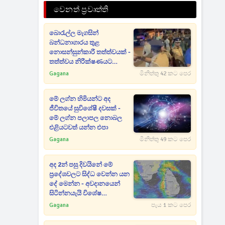
වෙනත් ප්‍රවෘත්ති
බොරැල්ල මැගසින්
බන්ධනාගාරය තුළ
නොසන්සුන්කාරී තත්ත්වයක් -
තත්ත්වය නිරීක්ෂණයට
ඩ්‍රෝන යානා ද යොදවයි
Gagana
මිනිත්තු 42 කට පෙර
මේ ලග්න හිමියන්ට අද
ජීවිතයේ සුවිශේෂී දවසක් -
මේ ලග්න පලාපල නොබල
එළියටවත් යන්න එපා
Gagana
මිනිත්තු 49 කට පෙර
අද 2න් පසු දිවයිනේ මේ
ප්‍රදේශවලට සිද්ධ වෙන්න යන
දේ මෙන්න - අවදානයෙන්
සිටින්නයැයි විශේෂ
නිවේදනයක්
Gagana
පැය 1 කට පෙර