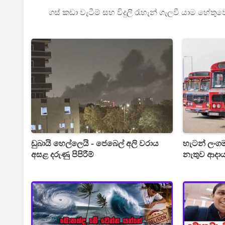
ගස් කඩා වැටීම් සහ විදුලි රැහැන් ගැලවී යාම හේත
ඩුබායි හෙල්ලෙයි - ජෙබෙල් අලි වරාය
හැටන් ලංගම
අසළ දරුණු පිපිරීම්
නැතුව ආදා