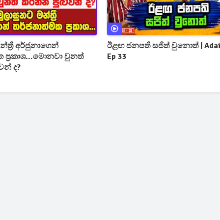
්ත්‍රී අර්ජුනාගෙන්
ඊළඟ ජනපති සජිත් වුනොත් | Adai
 ප්‍රකාශ...මොනවා වුනත්
Ep 33
වන් ද?