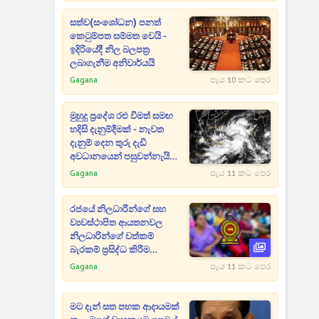
සත්ව(සංශෝධන) පනත්
කෙටුම්පත සම්මත වෙයි -
ඉදිරියේදී නිල බලපත්‍ර
ලබාගැනීම අනිවාර්යයි
Gagana
පැය 10 කට පෙර
මුහුදු ප්‍රදේශ රළු වීමත් සමඟ
හදිසි දැනුම්දීමක් - නැවත
දැනුම් දෙන තුරු දැඩි
අවධානයෙන් පසුවන්නැයි
දන්වයි
Gagana
පැය 11 කට පෙර
රජයේ නිලධාරීන්ගේ සහ
ව්‍යවස්ථාපිත ආයතනවල
නිලධාරින්ගේ වත්කම්
බැරකම් ප්‍රසිද්ධ කිරීම
සම්බන්ධයෙන් සංශෝධනයක්
Gagana
පැය 11 කට පෙර
මට දැන් සත පහක ආදායමක්