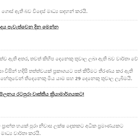
ගොස් ඇති බව විදෙස් මාධ්‍ය සඳහන් කරයි.
වාදය පැවැත්වෙන දින මෙන්න
පත්ව ඇති අතර, තවත් කිහිප දෙනෙකු තුවාල ලබා ඇති බව වාර්තා වේ
විසින් හදිසි තත්ත්වයක් ප්‍රකාශයට පත් කිරීමට තීරණය කර ඇති
 හේතුවෙන් තිදෙනෙකු මිය යාම සහ 29 දෙනෙකු තුවාල ලැබීමයි.
ේලනය රටපුරා වෘත්තීය ක්‍රියාමාර්ගයකට!
ේ ප්‍රාන්ත හයක් පුරා නිවාස ලක්ෂ දෙකකට අධික ප්‍රමාණයකට
මාධ්‍ය වාර්තා කරයි.