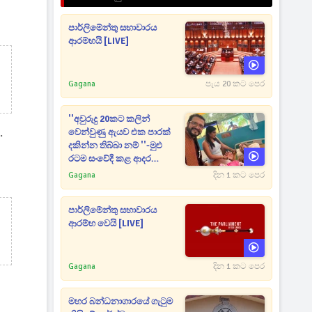
පාර්ලිමේන්තු සභාවාරය
ආරම්භයි [LIVE]
Gagana
පැය 20 කට පෙර
''අවුරුදු 20කට කලින්
.
වෙන්වුණු ඇයව එක පාරක්
දකින්න තිබ්බා නම් ''-මුළු
රටම සංවේදී කළ ආදර
අමරණීය මතකය
Gagana
දින 1 කට පෙර
පාර්ලිමේන්තු සභාවාරය
ආරම්භ වෙයි [LIVE]
Gagana
දින 1 කට පෙර
මහර බන්ධනාගාරයේ ගැටුම