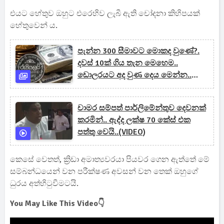
එයට හේතුව ඔහුට එරෙහිව ලැබී ඇති චෝදනා කිහිපයක්
හේතුවෙන් ය.
පැන්න 300 සීමාවට මොකද වුණේ?.
දවස් 10ක් ගිය තැන මෙහෙම..
ඩොලරයට අද වුණ දෙය මෙන්න..
(PHOTO)
චාමර සම්පත් පාර්ලිමේන්තුව දෙවනක්
කරමින්.. ඇද්ද ලක්ෂ 70 කේස් එක
පත්තු වෙයි..(VIDEO)
කෙසේ වෙතත්, ක්‍රිඩා අමාත්‍යවරයා පියවර ගෙන ඇත්තේ මේ
සම්බන්ධයෙන් වන පරීක්ෂණ අවසන් වන තෙක් ඔහුගේ
ධුරය අත්හිටුවීමටයි.
You May Like This Video👇