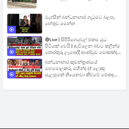
මැගසින් බන්ධනාගාර ගැටුමට බලපෑ
හේතුව මෙන්න
🔴Live | සිපිරිගෙයවල් එකම යුධ
පිටියක් වෙයි | ඇවිලෙන බවට කලින්ම
තොරතුරු ලැබෙද්දී ආණ්ඩුව මොකක්ද
කරේ ?
බන්ධනාගාර කුමන්ත්‍රණයේ
මහමොලකරු මහින්ද ද? ලොකු
සැලසුමක් තියෙනවා කිව්වේ මේකද
කියල සැකයක්...