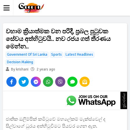
වහාම ක්‍රියාත්මක වන පරිදී, ප්‍රබල පුටුවක
සේවය අත්හිටුවයි.. නව රජය ගත් තීරණය
මෙන්න..
Government Of Sri Lanka
Sports
Latest Headlines
Decision Making
By krishani
2 years ago
ප්‍රචාරණය
ජාතික ඔලිම්පික් කමිටුවේ මහලේකම් මැක්ස්වෙල් ද
සිල්වාගේ ධුරය අත්හිටුවීමට පියවර ගෙන ඇත.