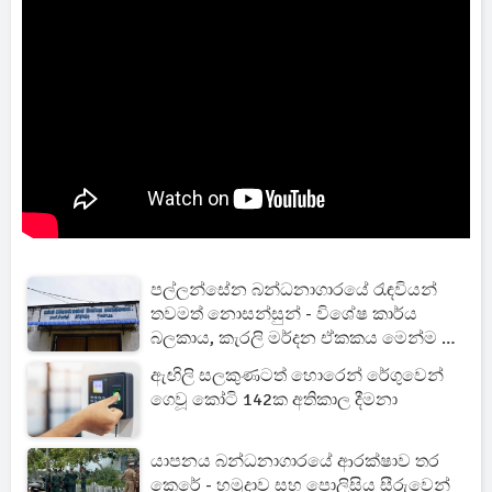
පල්ලන්සේන බන්ධනාගාරයේ රැඳවියන්
තවමත් නොසන්සුන් - විශේෂ කාර්ය
බලකාය, කැරලි මර්දන ඒකකය මෙන්ම ශ්‍රී
ලංකා ගුවන් හමුදාව වහාම පැමිණෙයි
ඇඟිලි සලකුණටත් හොරෙන් රේගුවෙන්
ගෙවූ කෝටි 142ක අතිකාල දීමනා
යාපනය බන්ධනාගාරයේ ආරක්ෂාව තර
කෙරේ - හමුදාව සහ පොලිසිය සීරුවෙන්