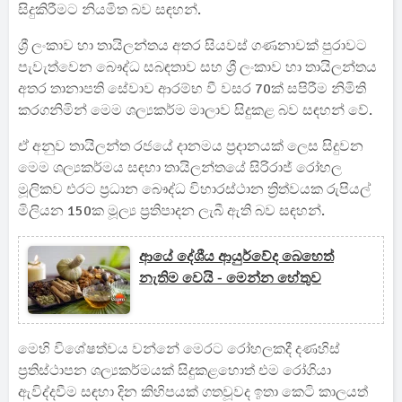
සිදුකිරීමට නියමිත බව සඳහන්.
ශ්‍රී ලංකාව හා තායිලන්තය අතර සියවස් ගණනාවක් පුරාවට
පැවැත්වෙන බෞද්ධ සබඳතාව සහ ශ්‍රී ලංකාව හා තායිලන්තය
අතර තානාපති සේවාව ආරම්භ වී වසර 70ක් සපිරීම නිමිති
කරගනිමින් මෙම ශල්‍යකර්ම මාලාව සිදුකළ බව සඳහන් වේ.
ඒ අනුව තායිලන්ත රජයේ දානමය ප්‍රදානයක් ලෙස සිදුවන
මෙම ශල්‍යකර්මය සඳහා තායිලන්තයේ සිරිරාජ් රෝහල
මූලිකව එරට ප්‍රධාන බෞද්ධ විහාරස්ථාන ත්‍රිත්වයක රුපියල්
මිලියන 150ක මූල්‍ය ප්‍රතිපාදන ලැබී ඇති බව සඳහන්.
ආයේ දේශීය ආයුර්වේද බෙහෙත්
නැතිම වෙයි - මෙන්න හේතුව
මෙහි විශේෂත්වය වන්නේ මෙරට රෝහලකදී දණහිස්
ප්‍රතිස්ථාපන ශල්‍යකර්මයක් සිදුකළහොත් එම රෝගියා
ඇවිද්දවීම සඳහා දින කිහිපයක් ගතවූවද ඉතා කෙටි කාලයත්