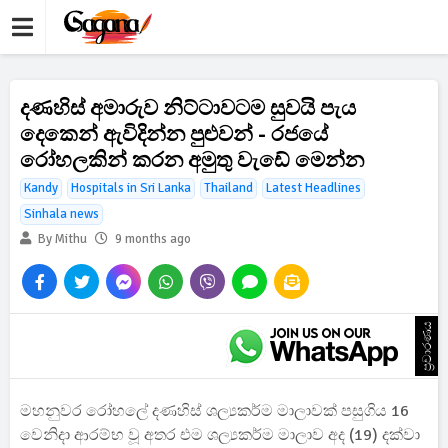
දණහිස් අමාරුව නිට්ටාවටම සුවයි පැය
දෙකෙන් ඇවිදින්න පුළුවන් - රජයේ
රෝහලකින් කරන අමුතු වැඩේ මෙන්න
Kandy
Hospitals in Sri Lanka
Thailand
Latest Headlines
Sinhala news
By Mithu
9 months ago
ප්‍රචාරණය
මහනුවර රෝහලේ දණහිස් ශල්‍යකර්ම මාලාවක් පසුගිය 16
‍වෙනිදා ආරම්භ වූ අතර එම ශල්‍යකර්ම මාලාව අද (19) දක්වා