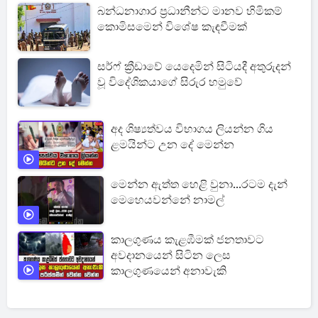
බන්ධනාගාර ප්‍රධානීන්ට මානව හිමිකම්
කොමිසමෙන් විශේෂ කැඳවීමක්
සර්ෆ් ක්‍රීඩාවේ යෙදෙමින් සිටියදී අතුරුදන්
වූ විදේශිකයාගේ සිරුර හමුවේ
අද ශිෂ්‍යත්වය විභාගය ලියන්න ගිය
ළමයින්ට උන දේ මෙන්න
මෙන්න ඇත්ත හෙළි වුනා...රටම දැන්
මෙහෙයවන්නේ නාමල්
කාලගුණය කැළඹීමක් ජනතාවට
අවදානයෙන් සිටින ලෙස
කාලගුණයෙන් අනාවැකි