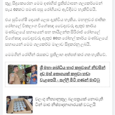
තුළ සිදුකෙරෙන මෙම දණහිස් ප්‍රතිස්ථාපන ශල්‍යකර්මෙන්
පැය 02කට පමණ පසු රෝගියාට ඇවිදීමට හැකිවීමයි.
එය සුවිශේෂී දෙයක් ලෙස දැක්විය හැකිය. මහනුවර ජාතික
රෝහලේ විකලාංග විශේෂඥ වෛද්‍යවරු ඇතුළු කාර්ය
මණ්ඩලයේ සහායෙන් සහ තායිලන්ත සිරිරාජ් රෝහලේ
විශේෂඥ වෛද්‍යවරු ඇතුළු 80ක රෝහල් කාර්ය මණ්ඩලයේ
සහායෙන් මෙම ශල්‍යකර්ම මාලාව සිදුකරනු ලබයි.
මෙමගින් රෝගීන් රැසකට ප්‍රතිලාභ අත්පත් කර ගත හැකිවේ.
ශ්‍රී මහා බෝධිය භාර කපුවගේ නිවසින්
දඩ මස් තොගයක් කපුවා හඬා
වැළපෙයි - සල්ලි මිටි ගණන් මාට්ටු
වලංගු නීත්‍යානුකූල බලපත්‍රයක් නොමැති
ටින් මාළු නිෂ්පාදනාගාරයක් වටලයි