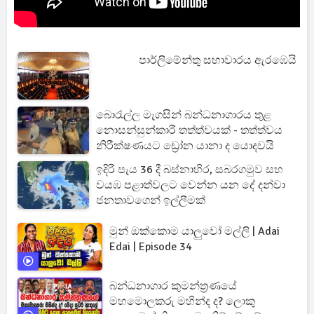
පාර්ලිමේන්තු සභාවාරය ඇරඹෙයි
බොරැල්ල මැගසින් බන්ධනාගාරය තුළ
නොසන්සුන්කාරී තත්ත්වයක් - තත්ත්වය
නිරීක්ෂණයට ඩ්‍රෝන යානා ද යොදවයි
ඉදිරි පැය 36 දී බස්නාහිර, සබරගමුව සහ
වයඹ පළාත්වලට වෙන්න යන දේ දන්වා
ජනතාවගෙන් ඉල්ලීමක්
මුන් ඔක්කොම යාලුවෝ මල්ලි | Adai
Edai | Episode 34
බන්ධනාගාර කුමන්ත්‍රණයේ
මහමොලකරු මහින්ද ද? ලොකු