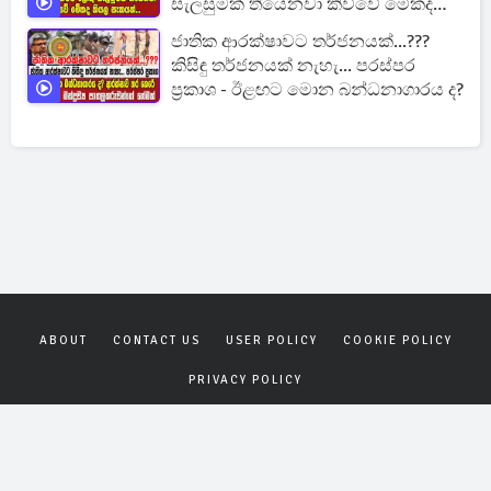
සැලසුමක් තියෙනවා කිව්වේ මේකද
කියල සැකයක්...
ජාතික ආරක්ෂාවට තර්ජනයක්...???
කිසිඳු තර්ජනයක් නැහැ... පරස්පර
ප්‍රකාශ - ඊළඟට මොන බන්ධනාගාරය ද?
ABOUT
CONTACT US
USER POLICY
COOKIE POLICY
PRIVACY POLICY
Copyrights © 2026
Gagana News
. All rights reserved.