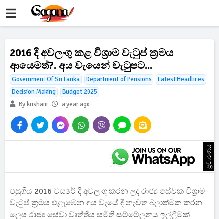
2016 දී අවලංගු කළ විශ්‍රාම වැටුප් ක්‍රමය
ආයෙමත්?. අය වැයෙන් වැටුපට...
Government Of Sri Lanka
Department of Pensions
Latest Headlines
Decision Making
Budget 2025
By krishani
a year ago
ප්‍රචාරණය
පසුගිය 2016 වසරේ දී අවලංගු කරන ලද රාජ්‍ය සේවක විශ්‍රාම
වැටුප් ක්‍රමය එළැඹෙන අය වැයේ දී නැවත බලාත්මක කරන
ලෙස රාජ්‍ය සේවා වෘත්තීය සමිති සම්මේලනය ඉල්ලීමක්