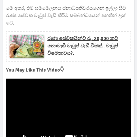
මේ අතර, එම සම්මේලනය ජනාධිපතිවරයගෙන් ඉල්ලා සිටි
රාජ්‍ය සේවක වැටුප් වැඩි කිරිම සම්බන්ධයෙන් පහතින් දැක්
වේ,
රාජ්‍ය සේවකයින්ට රු. 20,000 කට
නොවැඩි වැටුප් වැඩි වීමක්.. වැටුප්
විෂමතාවය?.
You May Like This Video👇