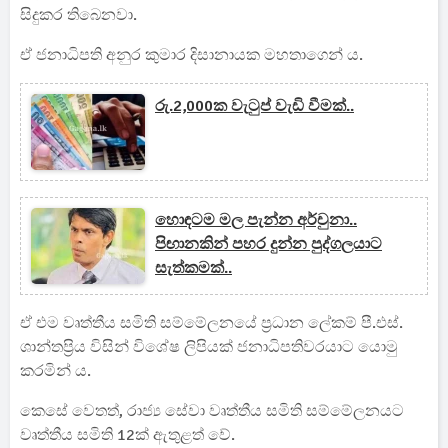
සිදුකර තිබෙනවා.
ඒ ජනාධිපති අනුර කුමාර දිසානායක මහතාගෙන් ය.
රු.2,000ක වැටුප් වැඩි වීමක්..
හොඳටම මල පැන්න අර්චුනා..
පිඟානකින් පහර දුන්න පුද්ගලයාට
සැත්කමක්..
ඒ එම වෘත්තීය සමිති සම්මේලනයේ ප්‍රධාන ලේකම් පී.එස්.
ශාන්තප්‍රිය විසින් විශේෂ ලිපියක් ජනාධිපතිවරයාට යොමු
කරමින් ය.
කෙසේ වෙතත්, රාජ්‍ය සේවා වෘත්තීය සමිති සම්මේලනයට
වෘත්තීය සමිති 12ක් ඇතුළත් වේ.