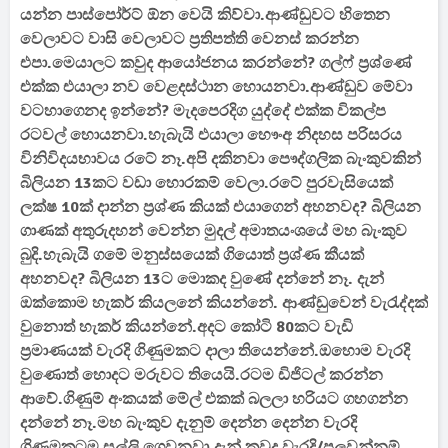
යන්න පාස්පෝර්ට් ඕන වෙයි කිව්වා.ආණ්ඩුවට හිතෙන
වෙලාවට වාසි වෙලාවට ප්‍රතිපත්ති වෙනස් කරන්න
එපා.මෙයාලට කවුද ආයෝජනය කරන්නේ? ගල්ෆ් ප්‍රශ්ණේ
එක්ක එයාලා නව වෙළදස්ථාන හොයනවා.ආණ්ඩුව මේවා
වටහාගෙනද ඉන්නේ? මැදපෙරදිග යුද්දේ එක්ක විකල්ප
රටවල් හොයනවා.හැබැයි එයාලා හෞංඅ නිදහස පරිසරය
විනිවිදයභාවය රටේ නෑ.අපි දකිනවා පෞද්ගලික බැංකුවකින්
බිලියන 13කට වඩා හොරකම් වෙලා.රටේ පුරවැසියෙක්
ලක්ෂ 10ක් දාන්න ප්‍රශ්ණ කියක් එයාගෙන් අහනවද? බිලියන
ගාණක් අතුරුදහන් වෙන්න මුදල් අමාතයංශයේ මහ බැංකුව
බුදි.හැබැයි ගමේ මනුස්සයෙක් ගියොත් ප්‍රශ්ණ කීයක්
අහනවද? බිලියන 13ට මොකද වුණේ දන්නේ නෑ. දැන්
ඔක්කොම හැකර් කියලනේ කියන්නේ. ආණ්ඩුවෙන් වැරැද්දක්
වුනොත් හැකර් කියන්නේ.අදට කෝටි 80කට වැඩි
ප්‍රමාණයක් වැරදි ගිණුමකට දාලා තියෙන්නේ.ඔහොම වැරදි
වුණොත් හොදට මරුවට තියෙයි.රටම ඩිජිටල් කරන්න
ආවේ.ගිණුම් අංකයක් මේල් එකක් බලලා හරියට ගහගන්න
දන්නේ නෑ.මහ බැංකුව දැනුම් දෙන්න දෙන්න වැරදි
ගිණුමකටම සල්ලි ගෙවනවා.දැන් කවුද වැරදි/පුලුවන්නම්