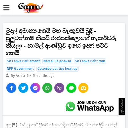
මුදල් අමාත්‍යංශෙයි මහ බැංකුවයි බුදි -
පුලුවන්නම් කියයි රාජපක්ෂලාගේ හැකර්වරු
කියලා - නාමල් ආණ්ඩුව ඉහේ ඉදන් පට්ට
ගහයි
Sri Lanka Parliament
Namal Rajapaksa
Sri Lanka Politician
NPP Government
Colombo politics heat up
By Ashfa
3 months ago
ප්‍රචාරණය
අද (5) රැස් වූ පාර්ලිමේන්තුවේදී පාර්ලිමේන්තු මන්ත්‍රී නාමල්