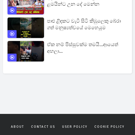
ළමයින්ට උන දේ මෙන්න
පාළු ළිඳකට වැටී සිටි කිඹුලෙකු බේරා
ගත් මනුෂ්‍යත්වයේ මෙහෙයුම
ඒක නම් පිස්සුවක්ම තමයි...ආයෙත්
අහලා...
ABOUT
CONTACT US
USER POLICY
COOKIE POLICY