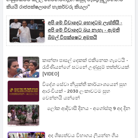
කියයි රාජපක්ෂලාගේ හැකර්වරු කියලා"
අපි මේ විවාදෙට හොදටම ලෑස්තියි -
අපි මේ විවාදෙට බය නැහැ - ඇමති
බිමල් විපක්ෂෙට අමතයි
කාන්තා පාසල් දෙකක් එකිනෙක ගැටෙයි -
රැජිණියන්ගේ සටනේ උණුසුම් තත්ත්වයක්
[VIDEO]
විදේශ සේවා නියුක්ති කාර්යාංශයෙන් සුභ
ආරංචියක් - 2030 ලංකාවටම සුභ
වෙන්නයි යන්නේ
ලෝක ආදිවාසී දිනය - අගෝස්තු 9 අද දින
අද ශිෂ්‍යත්වය විභාගය ලියන්න ගිය