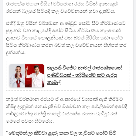
රාජපක්ෂ මහතා විසින් වර්තමාන රජය විසින් අනෙකුත්
රජයන් බලයේ සිටියදී කල විවේචනයන් හුවා දැක්වීය.
එහිදී ඔහු විසින් වර්තමාන ආණ්ඩුව පෝට් සිටි නිර්මාණයට
සූදානම් වන කාලයේදී පෝට් සිටිය නිර්මාණය කළහොත්
ලංකාව චීනයේ කොලනියක් වන බවත් සීරිගිය කඩා පෝට්
සිටිය නිර්මාණය කරන බවත් කල විවේචනයන් සිහිපත් කර
දුන්නේය.
තලපති විජේට නාමල් රාජපක්ෂගෙන්
පණිවිඩයක් - හදිසියේම කට ඇරපු
නාමල්
නමුත් වර්තමාන රජයට ඒ ආකාරයේ ව්‍යාපෘති ඇති කිරීමට
කිසිදු දැනුමක් නොමැති බව විවේචන කල පාර්ලිමේන්තුවේදී
පාර්ලිමේන්තු මන්ත්‍රී නාමල් රාජපක්ෂ මහතා වැඩිදුරටත්
මෙසේ පවසා සිටියේය.
"මෙතුමන්ලා කිව්වා ළදරු කතා වල හැටියට පෝට් සිටි