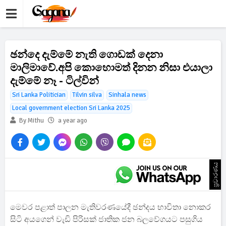
ඡන්දෙ දැම්මේ නැති ගොඩක් දෙනා
මාලිමාවේ.අපි කොහොමත් දිනන නිසා එයාලා
දැම්මේ නෑ - ටිල්වින්
Sri Lanka Politician
Tilvin silva
Sinhala news
Local government election Sri Lanka 2025
By Mithu
a year ago
ප්‍රචාරණය
මෙවර පළාත් පාලන මැතිවරණයේදී ඡන්දය භාවිතා නොකර
සිටි අයගෙන් වැඩි පිරිසක් ජාතික ජන බලවේගයට පසුගිය