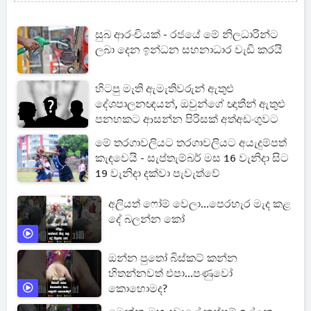
සුබ ආරංචියක් - රජයේ මේ නිලධාරින්ට
ලබා දෙන ඉන්ධන සහනාධාර වැඩි කරයි
හිටපු මැති ඇමැතිවරුන් ඇතුළු
දේශපාලනඥයන්, ඔවුන්ගේ ඥාතීන් ඇතුළු
පනහකට ආසන්න පිරිසක් අත්අඩංගුවට
මේ තරගාවලියට තරගාවලියට අයැදුම්පත්
කැඳවෙයි - සැප්තැම්බර් මස 16 වැනිදා සිට
19 වැනිදා දක්වා පැවැත්වේ
අලියත් ෆෝම් වෙලා...පෙරහැර මැද කළ
දේ බලන්න කෝ
ඔන්න පුතෝ බිස්කට් කන්න
හිතන්නවත් එපා...පණුවෝ
කොහොමද?