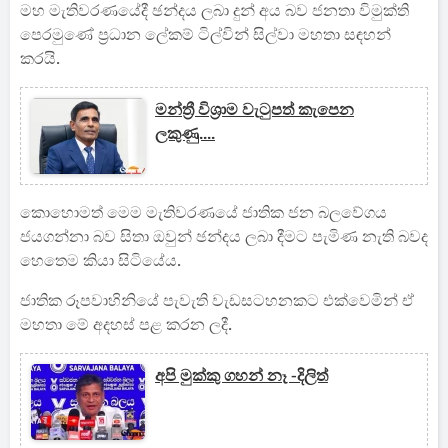
මහ මැතිවරණයේදී ඡන්දය ලබා දුන් අය බව ජනතා විමුක්ති
පෙරමුණේ ප්‍රධාන ලේකම් ටිල්වින් සිල්වා මහතා සඳහන්
කරයි.
මන්ත්‍රී විශ්‍රාම වැටුපත් කැපෙන
ලකුණු....
කොහොමත් මෙම මැතිවරණයේ ජාතික ජන බලවේගය
ජයගන්නා බව සිතා ඔවුන් ඡන්දය ලබා දීමට පැමිණ නැති බවද
හෙතෙම කියා සිටියේය.
ජාතික රූපවාහිනියේ පැවැති වැඩසටහනකට එක්වෙමින් ඒ
මහතා මේ අදහස් පළ කරන ලදී.
අපි මුක්කු ගහන් නෑ -දිලිත්