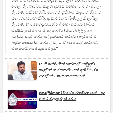
තිබෙනවානම්, කිහිප දෙනෙකුට උණ රෝගය වාර්තා
වෙලා තිබුණා. ඊට කළින් දවසේ එහෙම වාර්තා වෙලා
තිබුණේ එක්කෙනයි. එයාටත් ප්‍රතිකාර කළා. ඒ නිසා ඒ
සම්බන්ධයෙන් කිසිදු ආකාරයේ පැමිණිල්ලක් ලැබිලා
තිබුණේ නෑ. වෛද්‍යවරුන්ගේ හෝ සෞඛ්‍ය කාර්ය
මණ්ඩලයේ හිඟය නිසා රෝගීන් මිය ගිහිල්ලා නෑ.
බන්ධනාගාර රෝහලේ ප්‍රතිකාර කරන්න බැරිනම් ඒ
ආශ්‍රිත තදාසන්න රෝහල්වලට ඒ අය යොමු කරනවා.
ඒක තමයි අපේ ක්‍රමවේදය."
හැකි ඉක්මනින් සන්නද්ධ හමුදාව
කැඳවන්න ජනපතිගෙන් අති විශේෂ
ආඥාවක් - කථානායකගෙන්
පාර්ලිමේන්තුවට දැනුම්දීමක්
පොලීසියෙන් විශේෂ නිවේදනයක් - අද
8 සිට බලපැවැත් වෙයි