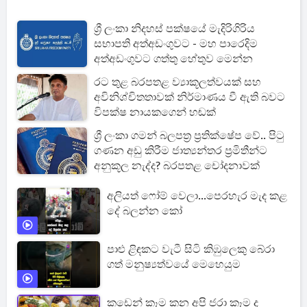
ශ්‍රී ලංකා නිදහස් පක්ෂයේ මැදිරිගිරිය
සභාපති අත්අඩංගුවට - මහ පාරෙදිම
අත්අඩංගුවට ගත්තු හේතුව මෙන්න
රට තුළ බරපතළ ව්‍යාකූලත්වයක් සහ
අවිනිශ්චිතතාවක් නිර්මාණය වී ඇති බවට
විපක්ෂ නායකගෙන් හඬක්
ශ්‍රී ලංකා ගමන් බලපත්‍ර ප්‍රතික්ෂේප වේ.. පිටු
ගණන අඩු කිරීම ජාත්‍යන්තර ප්‍රමිතීන්ට
අනුකූල නැද්ද? බරපතළ චෝදනාවක්
අලියත් ෆෝම් වෙලා...පෙරහැර මැද කළ
දේ බලන්න කෝ
පාළු ළිඳකට වැටී සිටි කිඹුලෙකු බේරා
ගත් මනුෂ්‍යත්වයේ මෙහෙයුම
කඩෙන් කෑම කන අපි ජරා කෑම ද