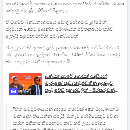
සාකච්ඡාවේදී සෞඛ්‍ය අමාත්‍ය වෛද්‍ය නලින්ද ජයතිස්ස මහතා
කරුණු පැහැදිලි කිරීමක් සිදු කළා.
ඒ මීගමුව බන්ධනාගාරයේ ඩෙංගු රෝගය වැළඳීමෙන්
රැඳවියන් 40කට ආසන්න ප්‍රමාණයක් ජීවිතක්ෂයට පත්ව
ඇතැයි පළවන වාර්තා සම්බන්ධයෙන්.
ඒ අනුව එහිදී අදහස් දැක්වූ අමාත්‍යවරයා කියා සිටියේ එසේ
ඩෙංගු රෝගය වැළඳීමෙන් රැඳවියන් 40ක් ජීවිතක්ෂයට පත්වූ
බවට පළවන වාර්තා අසත්‍ය බවයි.
බන්ධනාගාරේ ගොඩක් රැඳවියන්
මැරුණේ කුඩා කවුළුවකින් ඇතුළට
තැබූ වෙඩි ප්‍රහාරවලින් - සිරකරුවන්ට
වෙඩි තැබීම අශිෂ්ඨයි, මිලේච්ඡයි,
නින්දිතයි - ෆ්‍රී ලෝයර්ස්
"ඒක සම්පූර්ණයෙන් අසත්‍ය කතාවක් 40ක් මැරුණානම්
මෘත දේහ තියෙන්න එපැයි. ඕනෑම රෝගියෙකුට අවශ්‍ය
කරන ප්‍රතිකාර තියෙනවා. කාට හරි උණ රෝගය