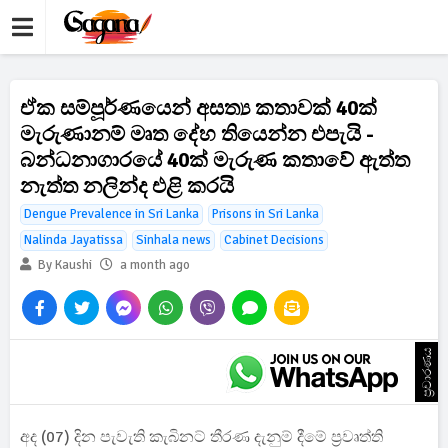
ඒක සම්පූර්ණයෙන් අසත්‍ය කතාවක් 40ක්
මැරුණානම් මෘත දේහ තියෙන්න එපැයි -
බන්ධනාගාරයේ 40ක් මැරුණ කතාවේ ඇත්ත
නැත්ත නලින්ද එළි කරයි
Dengue Prevalence in Sri Lanka
Prisons in Sri Lanka
Nalinda Jayatissa
Sinhala news
Cabinet Decisions
By Kaushi
a month ago
ප්‍රචාරණය
අද (07) දින පැවැති කැබිනට් තීරණ දැනුම් දීමේ ප්‍රවෘත්ති