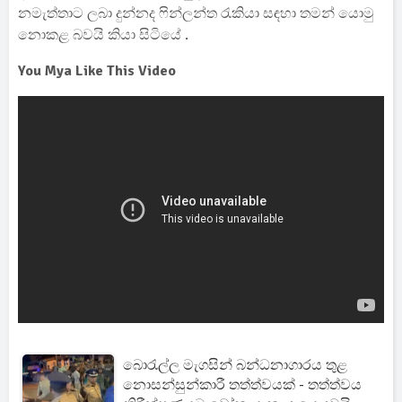
නමැත්තාට ලබා දුන්නද ෆින්ලන්ත රැකියා සඳහා තමන් යොමු
නොකළ බවයි කියා සිටියේ .
You Mya Like This Video
බොරැල්ල මැගසින් බන්ධනාගාරය තුළ
නොසන්සුන්කාරී තත්ත්වයක් - තත්ත්වය