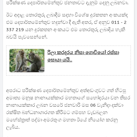
පරීක්ෂණ දෙපාර්තමේන්තුව ජනතාවට දැනුම් දෙනු ලබනවා.
ඊට අදාළ තොරතුරු ලබාදීම සදහා විශේෂ දුරකතන අංකයක්ද
එම දෙපාර්තමේන්තුව හදුන්වා දී ඇති අතර, ඒ අනුව 011 - 2
337 219 යන දුරකතන අංකයට එම තොරතුරු ලබාදිය හැකි
බවයි පැවසෙන්නේ.
රිලා කරදරය නිසා ගොවියෝ රස්සා
සොයා යයි..
අපරාධ පරීක්ෂණ දෙපාර්තමේන්තුව අත්අඩංගුවට ගත් හිටපු
අමාත්‍ය මනූෂ නානායක්කාර මහතාගේ සහෝදරයා වන තිසර
නානායක්කාර ලබන වසරේ ජනවාරි මස 06 වැනිදා දක්වා
රක්ෂිත බන්ධනාගාරගත කිරීමට ගම්පහ වැඩබලන
මහේස්ත්‍රාත් පද්මා අමරතුංග මහතා ඊයේ නියෝග කරනු
ලැබීය.