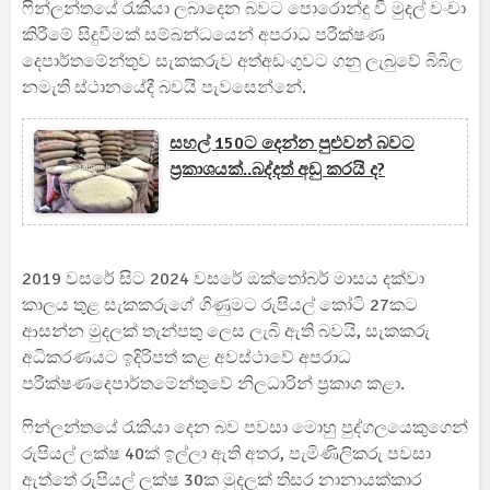
ෆින්ලන්තයේ රැකියා ලබාදෙන බවට පොරොන්දු වී මුදල් වංචා
කිරීමේ සිදුවීමක් සම්බන්ධයෙන් අපරාධ පරීක්ෂණ
දෙපාර්තමේන්තුව සැකකරුව අත්අඩංගුවට ගනු ලැබුවේ බිබිල
නමැති ස්ථානයේදී බවයි පැවසෙන්නේ.
සහල් 150ට දෙන්න පුළුවන් බවට
ප්‍රකාශයක්..බද්දත් අඩු කරයි ද?
2019 වසරේ සිට 2024 වසරේ ඔක්තෝබර් මාසය දක්වා
කාලය තුළ සැකකරුගේ ගිණුමට රුපියල් කෝටි 27කට
ආසන්න මුදලක් තැන්පතු ලෙස ලැබී ඇති බවයි, සැකකරු
අධිකරණයට ඉදිරිපත් කළ අවස්ථාවේ අපරාධ
පරීක්ෂණදෙපාර්තමේන්තුවේ නිලධාරින් ප්‍රකාශ කළා.
ෆින්ලන්තයේ රැකියා දෙන බව පවසා මොහු පුද්ගලයෙකුගෙන්
රුපියල් ලක්ෂ 40ක් ඉල්ලා ඇති අතර, පැමිණිලිකරු පවසා
ඇත්තේ රුපියල් ලක්ෂ 30ක මුදලක් තිසර නානායක්කාර