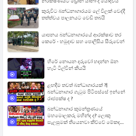
නිරීක්ෂණයට ඩ්‍රෝන යානා ද යොදවයි
කුරුවිට බන්ධනාගාරයම ලේ විලක් වෙද්දී
තත්ත්වය පාලනයට වෙඩි තබයි
යාපනය බන්ධනාගාරයේ ආරක්ෂාව තර
කෙරේ - හමුදාව සහ පොලිසිය සීරුවෙන්
හිරේ නොයන දරුවෝ හදන්න ඕන
හැටි ටිල්වින් කියයි
ළඟදීම තවත් බන්ධාගාරයක් ?|
බන්ධනාගාර ගැටුම පිටිපස්සේ ඉන්නේ
රාජපක්ෂ ද ?
බන්ධනාගාර කුමන්ත්‍රණයේ
මහමොලකරු මහින්ද ද? ලොකු
සැලසුමක් තියෙනවා කිව්වේ මේකද
කියල සැකයක්...