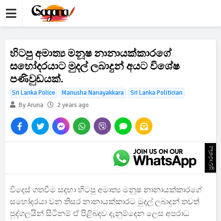
හිටපු අමාත්‍ය මනූෂ නානායක්කාරගේ
සහෝදරයාට මුදල් ලබාදුන් අයට විශේෂ
පණිවුඩයක්.
Sri Lanka Police
Manusha Nanayakkara
Sri Lanka Politician
By Aruna
2 years ago
ප්‍රචාරණය
විදෙස් ගතවීම සදහා හිටපු අමාත්‍ය මනූෂ නානායක්කාරගේ
සහෝදරයා වන තිසර නානායක්කාරට මුදල් ලබාදුන් තවත්
පුද්ගලයින් සිටිනම් ඒ පිළිබදව දැනුම්දෙන ලෙස අපරාධ