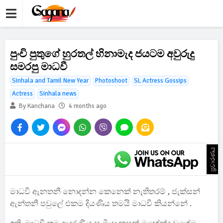
පුංචි පුතුගේ හුරතල් හිනාමැද ජයටම අවුරුදු
සමරපු මාධවී
Sinhala and Tamil New Year
Photoshoot
SL Actress Gossips
Actress
Sinhala news
By Kanchana
4 months ago
ප්‍රචාරණය
මාධවී ඇනතනී නොදන්න කෙනෙක් නැතිතරම් , ජැක්සන්
ඇන්තනී පවුලේ එකම දියණිය තමයි මාධවී කියන්නේ .