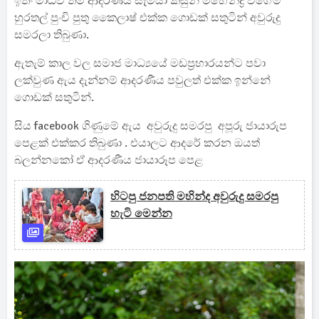
ඉතිං මාධවී තම ආදරණිය සැමියා කසුන් මහේන්ද්‍ර වගේම
හුරතල් පුංචි පුතු කෛලාෂ් එක්ක ගොඩක් සතුටින් අවුරුදු
සමරලා තිබුණා.
ඇතැම් කාල වල සමාජ මාධ්‍යයේ මඩප්‍රහාරයන්ට පවා
ලක්වුණ ඇය දැන්නම් ආදරණීය පවුලත් එක්ක ඉන්නේ
ගොඩක් සතුටින්.
සිය facebook ගිණුමේ ඇය අවුරුදු සමරපු අපූරු ජායාරුප
පෙළක් එක්කර තිබුණා . එයාලට ආදරේ කරන ඔයත්
බලන්නකෝ ඒ ආදරණීය ජායාරූප පෙළ
හිටපු ජනපති මහින්ද අවුරුදු සමරපු
හැටි මෙන්න