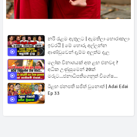
නරි රැළම ඇතුලට | ඇමතිලා හොරාකලා
ඉවරයි | මේ හොරු අල්ලන්න
ආණ්ඩුවෙන් දැම්ම අලුත්ම දැල
ලෝක විනාශයක් අත ළඟ එනවද ?
අධික උණුසුමෙන් 20ක්
මරුට...ජනාධිපතිගෙනුත් විශේෂ
ප්‍රකාශයක්
ඊළඟ ජනපති සජිත් වුනොත් | Adai Edai
Ep 33