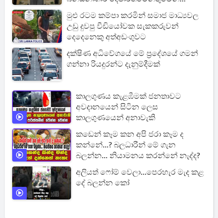
නිවේදනයක්
මුළු රටම කම්පා කරමින් සමාජ මාධ්‍යවල
උඩු දුවපු වීඩියෝවක සැකකරුවන්
දෙදෙනෙකු අත්අඩංගුවට
දක්ෂිණ අධිවේගයේ මේ ප්‍රදේශයේ ගමන්
ගන්නා රියදුරන්ට දැනුම්දීමක්
කාලගුණය කැළඹීමක් ජනතාවට
අවදානයෙන් සිටින ලෙස
කාලගුණයෙන් අනාවැකි
කඩෙන් කෑම කන අපි ජරා කෑම ද
කන්නේ...? බලධාරීන් මේ ගැන
බලන්න... නියාමනය කරන්නේ නැද්ද?
අලියත් ෆෝම් වෙලා...පෙරහැර මැද කළ
දේ බලන්න කෝ