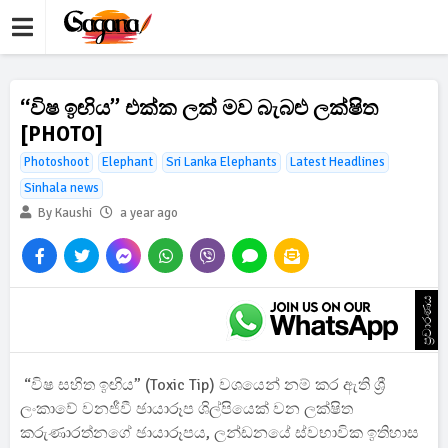
“විෂ ඉඟිය” එක්ක ලක් මව බැබළු ලක්ෂිත
[PHOTO]
Photoshoot
Elephant
Sri Lanka Elephants
Latest Headlines
Sinhala news
By Kaushi
a year ago
ප්‍රචාරණය
“විෂ සහිත ඉඟිය” (Toxic Tip) වශයෙන් නම් කර ඇති ශ්‍රී
ලංකාවේ වනජීවී ඡායාරූප ශිල්පියෙක් වන ලක්ෂිත
කරුණාරත්නගේ ඡායාරූපය, ලන්ඩනයේ ස්වභාවික ඉතිහාස