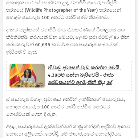
කෞතුකාගාරයේ පවත්වන ලද, වනජීවී ඡායාරූප ශිල්පී
තරගයේ (Wildlife Photographer of the Year) තරගයෙන්
හොඳම ඡායාරූප 100 අතරට තේරී පත්ව තිබෙනවා.
දැනට ලෝකයේ වනජීවී ඡායාරූපකරණයේ විශාලතම සහ
කීර්තිමත්ම තරගයක් වන මෙයට, ලොව පුරා රටවල් 95 කින්
තරඟකරුවන් 60,636 ක වාර්තාගත ඡායාරූප සංඛ්‍යාවක්
ඉදිරිපත් වී ඇත.
නිවාඩු දවසෙත් වැඩ කරන්න වෙයි,
4.30ටම යන්න බැරිවෙයි - රාජ්‍ය
සේවකයන්ට අගමැතිනි කියූ දේ
ඒ ඡායාරූප විශාල ප්‍රමාණය අතරින් ලක්ෂිතගේ ඡායාරූපය,
හොඳම ඡායාරූප 100 අතරට තේරී පත්වීම මෙරටට
ගෞරවයක් ගෙන දී ඇත.
අඳාළ ඡායාරූපයේ දැක්වෙන්නේ කුණු කන්දක් ආශ්‍රිතව ආහාර
සොයන අලියෙකි. මෙහිදී, මේ ඡායාරූපයේ සෞන්දර්යය