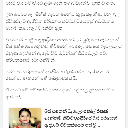
සේම එය සමාජයට ලබා දෙන පණිවිඩයත් වැදගත් වී ඇත.
ඉන් මෙරට අලි මිනිස් ගැටුම මෙන්ම කුණු කඳු නිසා වන අලි
ජීවිතවලට ඇතිවන තර්ජනය සම්බන්ධයෙනුත් අවධානය
යොමු කළ යුතු බව දක්වා ඇත.
එමෙන්ම කුණු කඳු ආශ්‍රිතව අපද්‍රව්‍යවලට හුරු වන අලි ඇතුන්
විෂ සහිත ද්‍රව්‍ය අනුභව කිරීමෙන් බරපතළ සෞඛ්‍ය ගැටලුවලට
මුහුණ දෙන්නේ ඇතැම් විට ඔවුන්ගේ ජීවිතවලට පවා
තර්ජනයකට දමා ගනිමින්.
මෙම ඡායාරූප‍යෙන් ලක්ෂිත කරුණාරත්න ලෝකයටම
පෙන්වා දෙන්නේ එකී ඛේදවාචකයයි.
ඒ අනුව මේ සම්බන්ධයෙන් අදහස් පළ කළ ලක්ෂිත පවසා
ඇත්තේ,
බස් එකෙන් බැහැලා කෝල් එකක්
දෙන්නම් කිව්වා,හදිසියේ බස් රථයෙන්
ඇදවැටී ජීවිතක්ෂයට පත් වූ