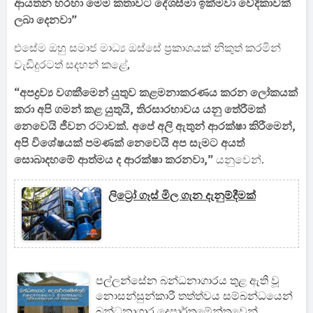
ආයතන හරහා මෙම කතාවට දේශසීමා ඉක්මවා වේදිකාවක්
ලබා දෙනවා”
එසේම ඔහු සමාජ මාධ්‍ය ඔස්සේ ප්‍රකාශයක් නිකුත් කරමින්
වැඩිදුරටත් සදහන් කළේ,
“අපද්‍රව්‍ය වගකීමෙන් යුතුව කළමනාකරණය කරන ලෝකයක්
කරා අපි ගමන් කළ යුතුයි, තිරසාරභාවය යනු තේරීමක්
නෙවෙයි ජීවන රටාවක්. අපේ අලි ඇතුන් ආරක්ෂා කිරීමෙන්,
අපි විශේෂයක් පමණක් නෙවෙයි අප සැමට අයත්
සොබාදහමේ ආත්මය ද ආරක්ෂා කරනවා,”
යනුවෙන්.
ලිට්‍රෝ ගෑස් මිල ගැන දැනුම්දීමක්
පල්ලන්සේන බන්ධනාගාරය තුළ ඇති වූ
නොසන්සුන්කාරී තත්ත්වය සම්බන්ධයෙන්
බන්ධනාගාර දෙපාර්තමේන්තුවෙන්