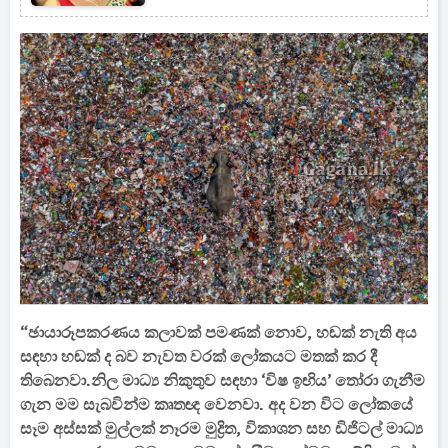
වෛද්‍යවරිය ගැන ඇහෙන සංවේදී
කතාව
“ඡායාරූපකරණය කලාවක් පමණක් නොව, හඬක් නැති අය
සඳහා හඬක් ද බව නැවත වරක් ලෝකයට මතක් කර දී
තිබෙනවා.නිල මාධ්‍ය නිකුතුව සඳහා ‘විෂ ඉඟිය’ තෝරා ගැනීම
ගැන මම සැබවින්ම කෘතඥ වෙනවා. අද වන විට ලෝකයේ
සෑම අස්සක් මුල්ලක් නෑරම මුද්‍රිත, විකාශන සහ ඩිජිටල් මාධ්‍ය