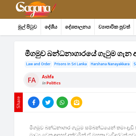
මුල් පිටුව
දේශීය
දේශපාලනය
ව්‍යාපාරික පුවත්
මීගමුව බන්ධනාගාරයේ ගැටුම ගැන 
Law and Order
Prisons in Sri Lanka
Harshana Nanayakkara
S
Ashfa
in
Politics
Share
මීගමුව බන්ධනාගාර ගැටුම සම්බන්ධයෙන් තමා දැඩ
මාධ්‍ය වෙත අදහස් දක්වමින් ඒ මහතා වැඩිදුරටත්