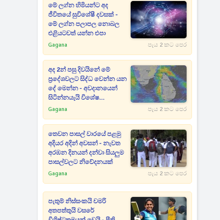
මේ ලග්න හිමියන්ට අද
ජීවිතයේ සුවිශේෂී දවසක් -
මේ ලග්න පලාපල නොබල
එළියටවත් යන්න එපා
Gagana
පැය 2 කට පෙර
අද 2න් පසු දිවයිනේ මේ
ප්‍රදේශවලට සිද්ධ වෙන්න යන
දේ මෙන්න - අවදානයෙන්
සිටින්නයැයි විශේෂ
නිවේදනයක්
Gagana
පැය 2 කට පෙර
තෙවන පාසල් වාරයේ පළමු
අදියර අදින් අවසන් - නැවත
අරඹන දිනයන් දන්වා සියලුම
පාසල්වලට නිවේදනයක්
Gagana
පැය 2 කට පෙර
පැතුම් නිස්සංකයි චමරි
අතපත්තුයි වසරේ