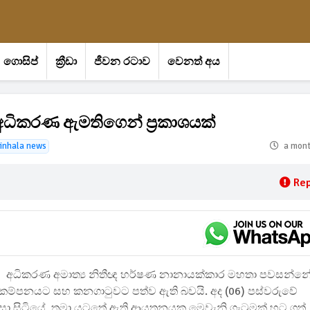
ගොසිප්
ක්‍රීඩා
ජීවන රටාව
වෙනත් අය
අධිකරණ ඇමතිගෙන් ප්‍රකාශයක්
inhala news
a mon
Rep
අධිකරණ අමාත්‍ය නිතීඥ හර්ෂණ නානායක්කාර මහතා පවසන්න
ි කම්පනයට සහ කනගාටුවට පත්ව ඇති බවයි. අද (06) පස්වරුවේ
 පවසා සිටියේ, තමා යටතේ ඇති ආයතනයක මෙවැනි ගැටුමක් හට ගත්