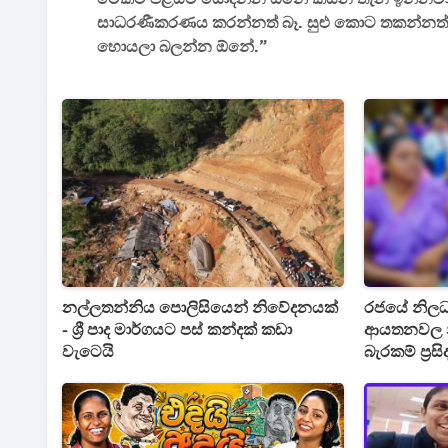
සාධරණීකරණය කරන්නත් බෑ. සුළු කොට තකන්නත් බ
හොයලා බලන්න ඕනේ.”
නල්ලතන්නිය පොලිසියෙන් නිවේදනයක්
රජයේ නිලධා
- ශ්‍රී පාද මාර්ගයට පස් කන්දක් කඩා
ආයතනවල නි
වැටෙයි
බැරකම් ප්‍ර
සංශෝධනය