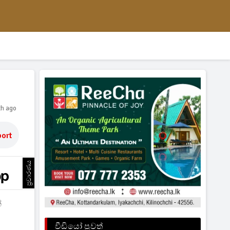
th ago
ort
ප්‍රචාරණය
ේ
වීඩියෝ පුවත්