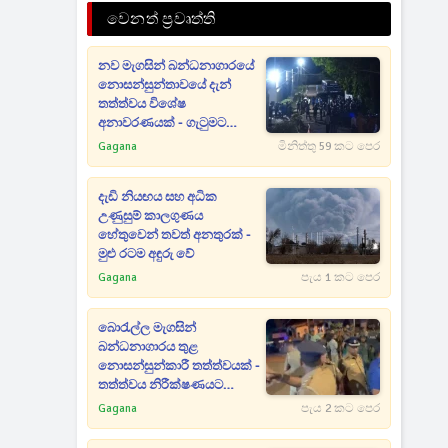
වෙනත් ප්‍රවෘත්ති
නව මැගසින් බන්ධනාගාරයේ
නොසන්සුන්තාවයේ දැන්
තත්ත්වය විශේෂ
අනාවරණයක් - ගැටුමට
හේතුවත් හෙළිවෙයි
Gagana
මිනිත්තු 59 කට පෙර
දැඩි නියඟය සහ අධික
උණුසුම් කාලගුණය
හේතුවෙන් තවත් අනතුරක් -
මුළු රටම අඳුරු වේ
Gagana
පැය 1 කට පෙර
බොරැල්ල මැගසින්
බන්ධනාගාරය තුළ
නොසන්සුන්කාරී තත්ත්වයක් -
තත්ත්වය නිරීක්ෂණයට
ඩ්‍රෝන යානා ද යොදවයි
Gagana
පැය 2 කට පෙර