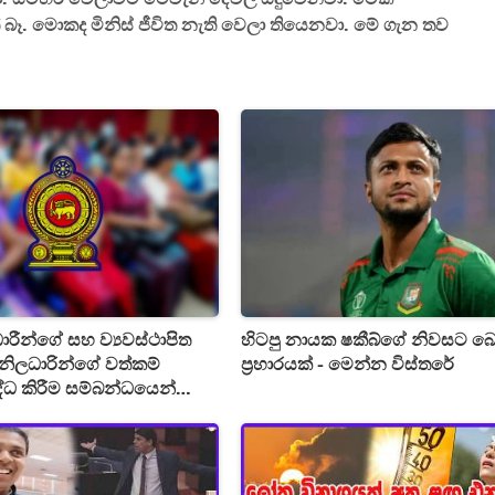
ෑ. මොකද මිනිස් ජීවිත නැති වෙලා තියෙනවා. මේ ගැන තව
රීන්ගේ සහ ව්‍යවස්ථාපිත
හිටපු නායක ෂකීබ්ගේ නිවසට බ
ලධාරින්ගේ වත්කම්
ප්‍රහාරයක් - මෙන්න විස්තරේ
සිද්ධ කිරීම සම්බන්ධයෙන්
ක්