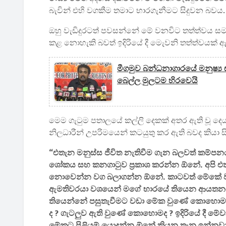
බැවින් එහි වගකීම තමාට භාරගැනීමට සිදුවන බවය.
ඔහු වැඩිදුරටත් පවසන්නේ මේ වනවිට තත්ත්වය සම
කළ නොහැකි බවත් ඉදිරියේ දී මෙැවනි තත්ත්වයක් 
මීගමුව බන්ධනාගාරයේ මනුෂ්‍ය
බෙල්ල මුලටම හිරවෙයි
මෙම ගැටුම පතාලයේ කල්ලි දෙකක් අතර ඇති වූ දෙය
නිලධාරීන් උපරිමයෙන් කටයුතු කර ඇති බවද කියා ස
“එතැන මනුස්ස ජීවිත නැතිවීම ගැන බලවත් කම්ප
ශෝකය සහ කනගාටුව ප්‍රකාශ කරන්න ඕනේ. අපි එතැ
නොවෙන්න වග බලාගන්න ඕනේ. කාටවත් මේකේ ව
ඇමතිවරයා වශයෙන් මගේ භාරයේ තියෙන ආයතනයක
තියෙන්නේ පසුතැවීමට වඩා මේක වුණේ කොහොමද? 
ද ? ගැටලුව ඇති වුණේ කොහොමද ? ඉදිරියේ දී 
මේකට පිළියම් යොදන්න ඕනේ කියන තැන ඉන්නවා