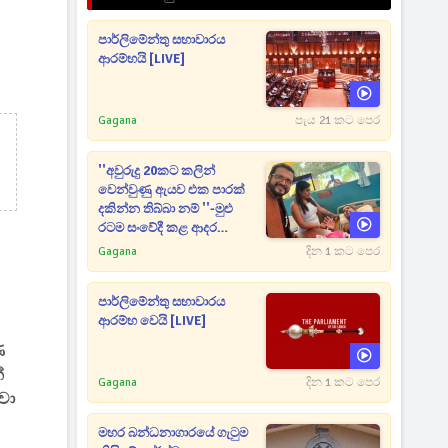
පාර්ලිමේන්තු සභාවාරය
ආරම්භයි [LIVE]
Gagana
පැය 21 කට පෙර
''අවුරුදු 20කට කලින්
වෙන්වුණු ඇයව එක පාරක්
දකින්න තිබ්බා නම් ''-මුළු
රටම සංවේදී කළ ආදර
අමරණීය මතකය
Gagana
දින 1 කට පෙර
පාර්ලිමේන්තු සභාවාරය
ආරම්භ වෙයි [LIVE]
ණ
්
Gagana
දින 1 කට පෙර
වා
මහර බන්ධනාගාරයේ ගැටුම