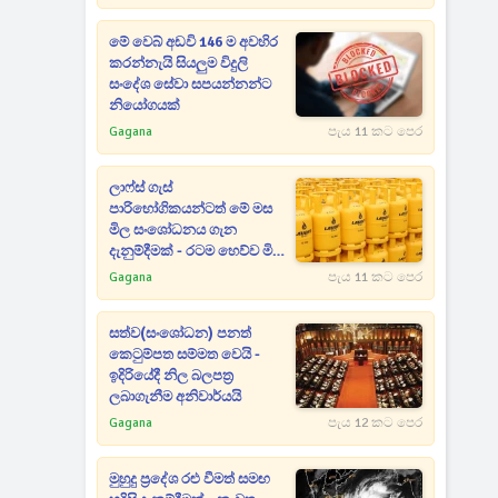
මේ වෙබ් අඩවි 146 ම අවහිර
කරන්නැයි සියලුම විදුලි
සංදේශ සේවා සපයන්නන්ට
නියෝගයක්
Gagana
පැය 11 කට පෙර
ලාෆ්ස් ගැස්
පාරිභෝගිකයන්ටත් මේ මස
මිල සංශෝධනය ගැන
දැනුම්දීමක් - රටම හෙව්ව මිල
ගණන් මෙන්න
Gagana
පැය 11 කට පෙර
සත්ව(සංශෝධන) පනත්
කෙටුම්පත සම්මත වෙයි -
ඉදිරියේදී නිල බලපත්‍ර
ලබාගැනීම අනිවාර්යයි
Gagana
පැය 12 කට පෙර
මුහුදු ප්‍රදේශ රළු වීමත් සමඟ