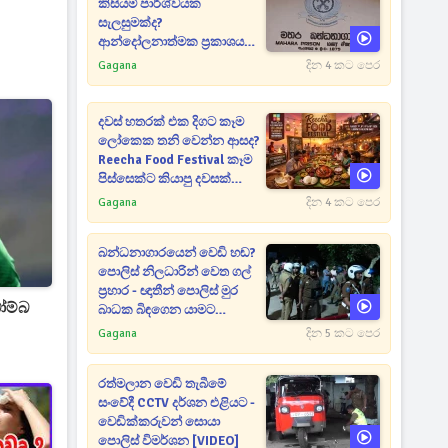
කිසියම් පාර්ශ්වයක
සැලසුමක්ද?
ආන්දෝලනාත්මක ප්‍රකාශයක්
එළියට [VIDEO]
Gagana
දින 4 කට පෙර
දවස් හතරක් එක දිගට කෑම
ලෝකෙක තනි වෙන්න ආසද?
Reecha Food Festival කෑම
පිස්සෙක්ට කියාපු දවසක්
මෙන්න
Gagana
දින 4 කට පෙර
බන්ධනාගාරයෙන් වෙඩි හඬ?
පොලිස් නිලධාරින් වෙත ගල්
ප්‍රහාර - ඥාතීන් පොලිස් මුර
ෝම්බ
බාධක බිඳගෙන යාමට
උත්සාහයක [VIDEO]
Gagana
දින 5 කට පෙර
රත්මලාන වෙඩි තැබීමේ
සංවේදී CCTV දර්ශන එළියට -
වෙඩික්කරුවන් සොයා
පොලිස් විමර්ශන [VIDEO]