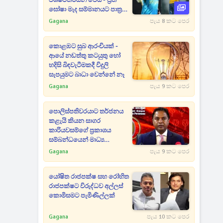
විශිෂ්ටතමයන් වෙයි - ප්‍රීති
ඝෝෂා මැද සම්මානයට පාත්‍ර
වෙයි
Gagana
පැය 8 කට පෙර
කොළඹට සුබ ආරංචියක් -
ආයේ නඩත්තු කටයුතු හෝ
හදිසි බිඳවැටීමකදී විදුලි
සැපයුමට බාධා වෙන්නේ නෑ
Gagana
පැය 9 කට පෙර
පොලිස්පතිවරයාට තර්ජනය
කළැයි කියන සාගර
කාරියවසම්ගේ ප්‍රකාශය
සම්බන්ධයෙන් මාධ්‍ය
ආයතනවලටත් නියෝගයක්
Gagana
පැය 9 කට පෙර
යෝෂිත රාජපක්ෂ සහ රෝහිත
රාජපක්ෂට විරුද්ධව අල්ලස්
කොමිසමට පැමිණිල්ලක්
Gagana
පැය 10 කට පෙර