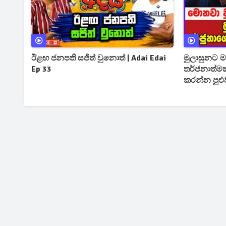
ඊළඟ ජනපති සජිත් වුනොත් | Adai Edai
මුලාසුනට මන
Ep 33
තර්ජනාත්මක
කරන්න පුළු