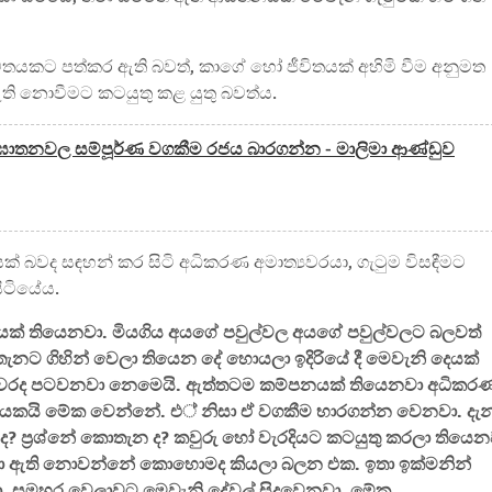
තයකට පත්කර ඇති බවත්, කාගේ හෝ ජීවිතයක් අහිමි වීම අනුමත
ඇති නොවීමට කටයුතු කළ යුතු බවත්ය.
 ඝාතනවල සම්පූර්ණ වගකීම රජය බාරගන්න - මාලිමා ආණ්ඩුව
ක් බවද සඳහන් කර සිටි අධිකරණ අමාත්‍යවරයා, ගැටුම විසඳීමට
ිටියේය.
නයක් තියෙනවා. මියගිය අයගේ පවුල්වල අයගේ පවුල්වලට බලවත්
නට ගිහින් වෙලා තියෙන දේ හොයලා ඉදිරියේ දී මෙවැනි දෙයක්
රද පටවනවා නෙමෙයි. ඇත්තටම කම්පනයක් තියෙනවා අධිකර
යි මේක වෙන්නේ. එ් නිසා ඒ වගකීම භාරගන්න වෙනවා. දැන
ප්‍රශ්නේ කොතැන ද? කවුරු හෝ වැරදියට කටයුතු කරලා තියෙන
මේවා ඇති නොවන්නේ කොහොමද කියලා බලන එක. ඉතා ඉක්මනින්
. සමහර වෙලාවට මෙවැනි දේවල් සිදුවෙනවා. මේක