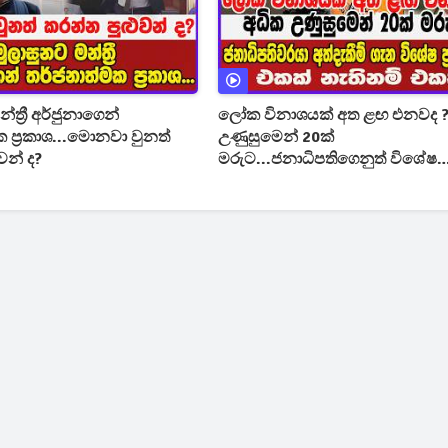
්ත්‍රී අර්ජුනාගෙන්
ලෝක විනාශයක් අත ළඟ එනවද ?
 ප්‍රකාශ...මොනවා වුනත්
උණුසුමෙන් 20ක්
වන් ද?
මරුට...ජනාධිපතිගෙනුත් විශේෂ
ප්‍රකාශයක්