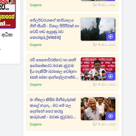
Gagana
දින 5 කට පෙර
ජේලර්වරයාගේ කාර්යාලය
ගිනි තියයි - විශාල පිපිරීමක් හා
වෙඩි හඬ ඇසුණු බව
 අධික
තොරතුරු [VIDEO]
Gagana
දින 5 කට පෙර
රවී සෙනෙවිරත්නට හා ශානි
අබේසේකරට මරණ දඬුවම
දිය හැකියි? බරපතල චෝදනා
11ක් සමඟ ආන්දෝලනාත්මක
ප්‍රකාශයක් [VIDEO]
Gagana
දින 5 කට පෙර
මං හිතලා කිසිම මිනිමැරුමක්
කළේ නැහැ.. මට මේ පල
දෙන්නේ පෙර කරපු
කරුමයක් - මරණ දඬුවමට
කළින් කට ඇරපු පූජිත් හඬා
Gagana
දින 5 කට පෙර
වැටෙයි [VIDEO]